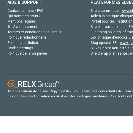
AIDE & SUPPORT
PLATEFORMES ELSE
Contactez-nous / FAQ
Site e-commerce :
www.el
Qui sommes-nous ?
Aide à la pratique clinique
Mentions légales
Portail pour les institution
© - Avertissements
Site d'information sur l'E
Termes et conditions d'utilisation
E-learning pour les infirmi
Politique rédactionnelle
Bibliothèque d'e-books Els
Politique publicitaire
Blog special IFSI :
www.gen
Cookie settings
Suivez notre actualité sur
Politique de la vie privée
Site d'emploi en santé :
e
Tout le contenu de ce site: Copyright © 2026 Elsevier, ses concédants de licence e
de données, a la formation en IA et aux technologies similaires. Pour tout con