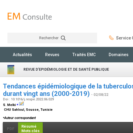
Rechercher
Service C
Rechercher
Actualités
Revues
Traités EMC
Domaines
REVUE D'EPIDÉMIOLOGIE ET DE SANTÉ PUBLIQUE
Tendances épidémiologique de la tuberculo
durant vingt ans (2000-2019)
- 02/08/22
Doi : 10.1016/j.respe.2022.06.029
⁎
S. Melki
CHU Sahloul, Sousse, Tunisie
⁎
Auteur correspondant
Résumé
PDF
Mots clés