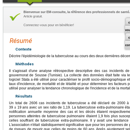
Bienvenue sur EM-consulte, la référence des professionnels de santé.
Article gratuit.
c
Connectez-vous pour en bénéficier!
vo
Résumé
co
Contexte
Décrire l'épidémiologie de la tuberculose au cours des deux dernières décenn
Méthodes
Il s'agissait d'une analyse rétrospective descriptive des cas incidents
gouvernorat de Sousse (Tunisie). La collecte des données était faite via le
logiciel Stata a été utilisé pour caractériser le profil socio-démographique e
taux d'incidence, de mortalité et de létalité et pour déterminer les facteurs pr
utilisé pour analyser la tendance chronologique de l'incidence et de la mortal
Résultats
Un total de 2606 cas incidents de tuberculose a été déclaré de 2000 
39 ± 19 ans avec un sex ratio de 1,19. La tuberculose extra-pulmonaire étai
notification annuelle moyenne des cas et les décès étaient respectivem
personnes atteintes de tuberculose pulmonaire étaient 1,9 fois plus suscep
celles souffrant de tuberculose extra-pulmonaire. Il y avait une tendance
L'association n'était statistiquement significative que pour les personnes de 
de risques de mourir que celles de moins de 60 ans. Après ajustement sel