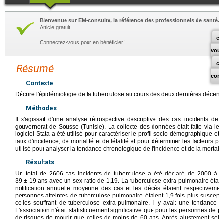
Bienvenue sur EM-consulte, la référence des professionnels de santé.
Article gratuit.
c
Connectez-vous pour en bénéficier!
vo
Résumé
co
Contexte
Décrire l'épidémiologie de la tuberculose au cours des deux dernières décenn
Méthodes
Il s'agissait d'une analyse rétrospective descriptive des cas incidents
gouvernorat de Sousse (Tunisie). La collecte des données était faite via le
logiciel Stata a été utilisé pour caractériser le profil socio-démographique e
taux d'incidence, de mortalité et de létalité et pour déterminer les facteurs pr
utilisé pour analyser la tendance chronologique de l'incidence et de la mortal
Résultats
Un total de 2606 cas incidents de tuberculose a été déclaré de 2000 
39 ± 19 ans avec un sex ratio de 1,19. La tuberculose extra-pulmonaire étai
notification annuelle moyenne des cas et les décès étaient respectivem
personnes atteintes de tuberculose pulmonaire étaient 1,9 fois plus suscep
celles souffrant de tuberculose extra-pulmonaire. Il y avait une tendance
L'association n'était statistiquement significative que pour les personnes de 
de risques de mourir que celles de moins de 60 ans. Après ajustement sel