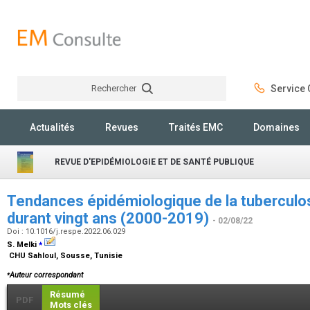
Rechercher
Service C
Rechercher
Actualités
Revues
Traités EMC
Domaines
REVUE D'EPIDÉMIOLOGIE ET DE SANTÉ PUBLIQUE
Tendances épidémiologique de la tuberculo
durant vingt ans (2000-2019)
- 02/08/22
Doi : 10.1016/j.respe.2022.06.029
⁎
S. Melki
CHU Sahloul, Sousse, Tunisie
⁎
Auteur correspondant
Résumé
PDF
Mots clés