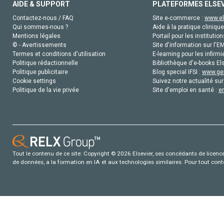
AIDE & SUPPORT
PLATEFORMES ELSE
Contactez-nous / FAQ
Site e-commerce :
www.el
Qui sommes-nous ?
Aide à la pratique clinique
Mentions légales
Portail pour les institution
© - Avertissements
Site d'information sur l'E
Termes et conditions d'utilisation
E-learning pour les infirmi
Politique rédactionnelle
Bibliothèque d'e-books Els
Politique publicitaire
Blog special IFSI :
www.gen
Cookie settings
Suivez notre actualité sur
Politique de la vie privée
Site d'emploi en santé :
e
Tout le contenu de ce site: Copyright © 2026 Elsevier, ses concédants de licence e
de données, a la formation en IA et aux technologies similaires. Pour tout con