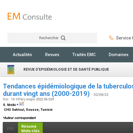
Rechercher
Service C
Rechercher
Actualités
Revues
Traités EMC
Domaines
REVUE D'EPIDÉMIOLOGIE ET DE SANTÉ PUBLIQUE
Tendances épidémiologique de la tuberculo
durant vingt ans (2000-2019)
- 02/08/22
Doi : 10.1016/j.respe.2022.06.029
⁎
S. Melki
CHU Sahloul, Sousse, Tunisie
⁎
Auteur correspondant
Résumé
PDF
Mots clés