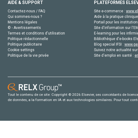
AIDE & SUPPORT
PLATEFORMES ELSE
Contactez-nous / FAQ
Site e-commerce :
www.el
Qui sommes-nous ?
Aide à la pratique clinique
Mentions légales
Portail pour les institution
© - Avertissements
Site d'information sur l'E
Termes et conditions d'utilisation
E-learning pour les infirmi
Politique rédactionnelle
Bibliothèque d'e-books Els
Politique publicitaire
Blog special IFSI :
www.gen
Cookie settings
Suivez notre actualité sur
Politique de la vie privée
Site d'emploi en santé :
e
Tout le contenu de ce site: Copyright © 2026 Elsevier, ses concédants de licence e
de données, a la formation en IA et aux technologies similaires. Pour tout con