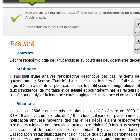
Bienvenue sur EM-consulte, la référence des professionnels de santé.
Article gratuit.
c
Connectez-vous pour en bénéficier!
vo
Résumé
co
Contexte
Décrire l'épidémiologie de la tuberculose au cours des deux dernières décenn
Méthodes
Il s'agissait d'une analyse rétrospective descriptive des cas incidents
gouvernorat de Sousse (Tunisie). La collecte des données était faite via le
logiciel Stata a été utilisé pour caractériser le profil socio-démographique e
taux d'incidence, de mortalité et de létalité et pour déterminer les facteurs pr
utilisé pour analyser la tendance chronologique de l'incidence et de la mortal
Résultats
Un total de 2606 cas incidents de tuberculose a été déclaré de 2000 
39 ± 19 ans avec un sex ratio de 1,19. La tuberculose extra-pulmonaire étai
notification annuelle moyenne des cas et les décès étaient respectivem
personnes atteintes de tuberculose pulmonaire étaient 1,9 fois plus suscep
celles souffrant de tuberculose extra-pulmonaire. Il y avait une tendance
L'association n'était statistiquement significative que pour les personnes de 
de risques de mourir que celles de moins de 60 ans. Après ajustement sel