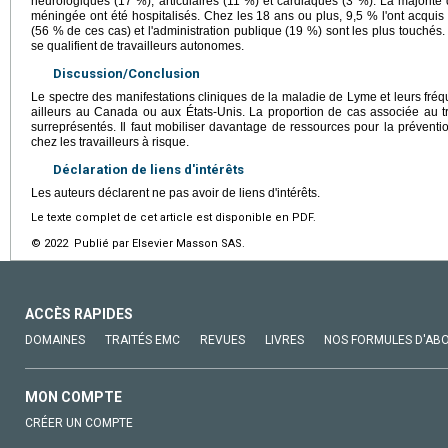
neurologiques (17 %), articulaires (11 %) et cardiaques (3 %). La majorité
méningée ont été hospitalisés. Chez les 18 ans ou plus, 9,5 % l'ont acquis e
(56 % de ces cas) et l'administration publique (19 %) sont les plus touchés.
se qualifient de travailleurs autonomes.
Discussion/Conclusion
Le spectre des manifestations cliniques de la maladie de Lyme et leurs fré
ailleurs au Canada ou aux États-Unis. La proportion de cas associée au tra
surreprésentés. Il faut mobiliser davantage de ressources pour la préventi
chez les travailleurs à risque.
Déclaration de liens d'intérêts
Les auteurs déclarent ne pas avoir de liens d'intérêts.
Le texte complet de cet article est disponible en PDF.
© 2022 Publié par Elsevier Masson SAS.
ACCÈS RAPIDES
DOMAINES
TRAITÉS EMC
REVUES
LIVRES
NOS FORMULES D'AB
MON COMPTE
CRÉER UN COMPTE