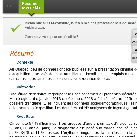
Résumé
PDF
Mots clés
Bienvenue sur EM-consulte, la référence des professionnels de santé.
Article gratuit.
c
Connectez-vous pour en bénéficier!
vo
Résumé
co
Contexte
Au Québec, peu de données ont été publiées sur la présentation clinique 
d'acquisition – activités de loisir ou milieu de travail – et les emplois à risqu
caractéristiques cliniques et les sources d'exposition des cas.
Méthodes
Une étude descriptive regroupant les cas confirmés et probables déclarés
Montérégie entre janvier 2013 et décembre 2018 a été réalisée (n=455). Le
dossiers d'enquête. Elles incluent des données sociodémographiques, les man
et les sources d'exposition. Les données ont été analysées de façon à garanti
Résultats
On compte 57 % d'hommes. Trois groupes d’âge ont un taux d'incidence su
59 ans, 60 ans ou plus). Le diagnostic a été posé aux stades localisé, dis
55 %, 34 % et 11 % des cas. L’érythème migrant est la manifestation la plu