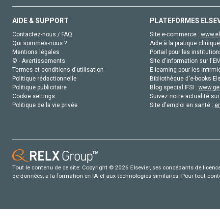
AIDE & SUPPORT
PLATEFORMES ELSE
Contactez-nous / FAQ
Site e-commerce :
www.el
Qui sommes-nous ?
Aide à la pratique clinique
Mentions légales
Portail pour les institution
© - Avertissements
Site d'information sur l'E
Termes et conditions d'utilisation
E-learning pour les infirmi
Politique rédactionnelle
Bibliothèque d'e-books Els
Politique publicitaire
Blog special IFSI :
www.gen
Cookie settings
Suivez notre actualité sur
Politique de la vie privée
Site d'emploi en santé :
e
Tout le contenu de ce site: Copyright © 2026 Elsevier, ses concédants de licence e
de données, a la formation en IA et aux technologies similaires. Pour tout con