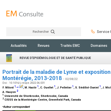
Rechercher
Service C
Rechercher
Actualités
Revues
Traités EMC
Domaines
REVUE D'EPIDÉMIOLOGIE ET DE SANTÉ PUBLIQUE
Portrait de la maladie de Lyme et exposition 
Montérégie, 2013-2018
- 02/08/22
Doi : 10.1016/j.respe.2022.06.031
1
,
⁎
1
1
1
1
F. Milord
, M. Hastir
, C. Ouellet
, J. Pelletier
, S. Sédillot-Daniel
, J. Mi
2
A. Hauyon
1
Université de Sherbrooke, Sherbrooke, Canada
2
CISSS de la Montérégie-Centre, Greenfield Park, Canada
⁎
Auteur correspondant