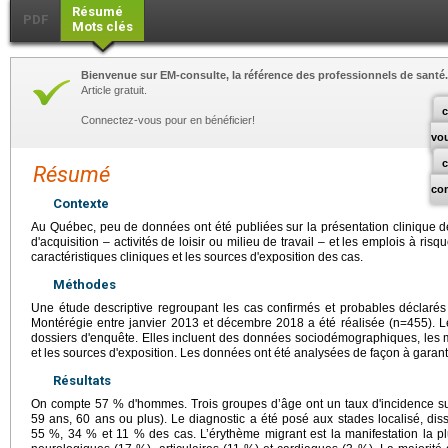
Résumé
PDF
Mots clés
Bienvenue sur EM-consulte, la référence des professionnels de santé.
Article gratuit.
c
Connectez-vous pour en bénéficier!
vo
Résumé
co
Contexte
Au Québec, peu de données ont été publiées sur la présentation clinique 
d'acquisition – activités de loisir ou milieu de travail – et les emplois à risqu
caractéristiques cliniques et les sources d'exposition des cas.
Méthodes
Une étude descriptive regroupant les cas confirmés et probables déclarés
Montérégie entre janvier 2013 et décembre 2018 a été réalisée (n=455). Le
dossiers d'enquête. Elles incluent des données sociodémographiques, les man
et les sources d'exposition. Les données ont été analysées de façon à garanti
Résultats
On compte 57 % d'hommes. Trois groupes d’âge ont un taux d'incidence su
59 ans, 60 ans ou plus). Le diagnostic a été posé aux stades localisé, dis
55 %, 34 % et 11 % des cas. L’érythème migrant est la manifestation la plu