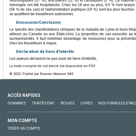
neurologiques (17 %), articulaires (11 %) et cardiaques (3 %). La majorité
méningée ont été hospitalisés. Chez les 18 ans ou plus, 9,5 % l'ont acquis e
(56 % de ces cas) et l'administration publique (19 %) sont les plus touchés.
se qualifient de travailleurs autonomes.
Discussion/Conclusion
Le spectre des manifestations cliniques de la maladie de Lyme et leurs fré
ailleurs au Canada ou aux États-Unis. La proportion de cas associée au tra
surreprésentés. Il faut mobiliser davantage de ressources pour la préventi
chez les travailleurs à risque.
Déclaration de liens d'intérêts
Les auteurs déclarent ne pas avoir de liens d'intérêts.
Le texte complet de cet article est disponible en PDF.
© 2022 Publié par Elsevier Masson SAS.
ACCÈS RAPIDES
DOMAINES
TRAITÉS EMC
REVUES
LIVRES
NOS FORMULES D'AB
MON COMPTE
CRÉER UN COMPTE