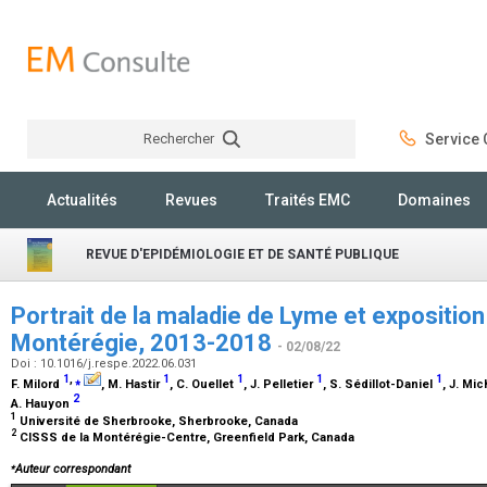
Rechercher
Service C
Rechercher
Actualités
Revues
Traités EMC
Domaines
REVUE D'EPIDÉMIOLOGIE ET DE SANTÉ PUBLIQUE
Portrait de la maladie de Lyme et exposition 
Montérégie, 2013-2018
- 02/08/22
Doi : 10.1016/j.respe.2022.06.031
1
,
⁎
1
1
1
1
F. Milord
, M. Hastir
, C. Ouellet
, J. Pelletier
, S. Sédillot-Daniel
, J. Mi
2
A. Hauyon
1
Université de Sherbrooke, Sherbrooke, Canada
2
CISSS de la Montérégie-Centre, Greenfield Park, Canada
⁎
Auteur correspondant