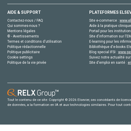
AIDE & SUPPORT
PLATEFORMES ELSE
Contactez-nous / FAQ
Site e-commerce :
www.el
Qui sommes-nous ?
Aide à la pratique clinique
Mentions légales
Portail pour les institution
© - Avertissements
Site d'information sur l'E
Termes et conditions d'utilisation
E-learning pour les infirmi
Politique rédactionnelle
Bibliothèque d'e-books Els
Politique publicitaire
Blog special IFSI :
www.gen
Cookie settings
Suivez notre actualité sur
Politique de la vie privée
Site d'emploi en santé :
e
Tout le contenu de ce site: Copyright © 2026 Elsevier, ses concédants de licence e
de données, a la formation en IA et aux technologies similaires. Pour tout con