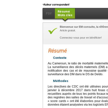
⁎
Auteur correspondant
Résumé
PDF
Mots clés
Bienvenue sur EM-consulte, la référen
Article gratuit.
Connectez-vous pour en bénéficier!
Résumé
Contexte
Au Cameroun, le ratio de mortalité maternell
La surveillance des décès maternels (DM) a
notification des cas et de mauvaise qualité 
surveillance des DM dans le DS de Deïdo.
Méthodes
Les directives de CDC ont été utilisées pour
janvier à décembre 2017 dans huit fosas 
recueillies auprès de tous les points focaux
des registres des salles de travail et d'accou
« score cards » ont été élaborées pour évaluer 
données étaient analysées via les logiciels EPI