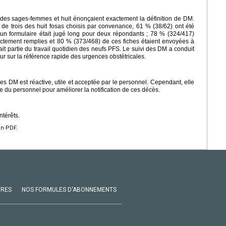
 des sages-femmes et huit énonçaient exactement la définition de DM.
 de trois des huit fosas choisis par convenance, 61 % (38/62) ont été
un formulaire était jugé long pour deux répondants ; 78 % (324/417)
rectement remplies et 80 % (373/468) de ces fiches étaient envoyées à
ait partie du travail quotidien des neufs PFS. Le suivi des DM a conduit
eur sur la référence rapide des urgences obstétricales.
 des DM est réactive, utile et acceptée par le personnel. Cependant, elle
e du personnel pour améliorer la notification de ces décès.
ntérêts.
en PDF.
VRES
NOS FORMULES D'ABONNEMENTS