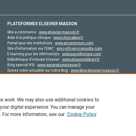
PLATEFORMES ELSEVIER MASSON
Site e-commerce :
www.elsevier-masson.fr
Aide à la pratique clinique :
www.clinicalkey.fr
Portail pour les institutions :
www.em-premium.com
Site d'information sur l'EMC :
emc-info.em-consulte.com
E-learning pour les infirmier(e)s :
pratique-infirmiere.com
Bibliothèque d'e-books Elsevier :
www.elsevierelibrary.fr
Blog special IFSI :
www.generationelsevier.fr
Suivez notre actualité sur notre blog :
www.blog-elsevier-masson.fr
Site d'emploi en santé :
emploisante.com
te work. We may also use additional cookies to
 your digital experience. You can manage your
. For more information, see our
Cookie Policy
vier, ses concédants de licence et ses contributeurs. Tout les droits sont réservés, y 
ogies similaires. Pour tout contenu en libre accès, les conditions de licence Creati