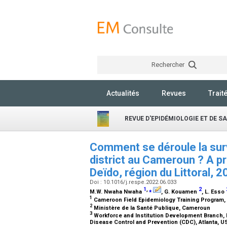
Rechercher
Actualités
Revues
Trait
REVUE D'EPIDÉMIOLOGIE ET DE S
Comment se déroule la sur
district au Cameroun ? A pr
Deïdo, région du Littoral, 
Doi : 10.1016/j.respe.2022.06.033
1
,
⁎
2
M.W. Nwaha Nwaha
, G. Kouamen
, L. Esso
1
Cameroon Field Epidemiology Training Program
2
Ministère de la Santé Publique, Cameroun
3
Workforce and Institution Development Branch, Di
Disease Control and Prevention (CDC), Atlanta, 