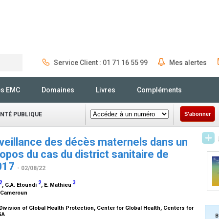
Service Client : 01 71 16 55 99
Mes alertes
Rechercher
és EMC
Domaines
Livres
Compléments
ANTÉ PUBLIQUE
S'abonner
veillance des décès maternels dans un
opos du cas du district sanitaire de
2017
- 02/08/22
2
2
3
, G.A. Etoundi
, E. Mathieu
, Cameroun
vision of Global Health Protection, Center for Global Health, Centers for
USA
B