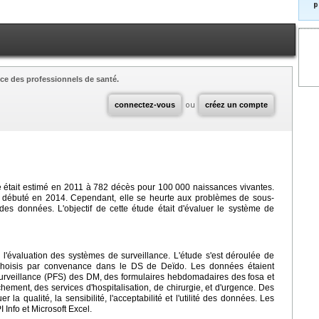
p
ce des professionnels de santé.
connectez-vous
ou
créez un compte
e était estimé en 2011 à 782 décès pour 100 000 naissances vivantes.
 débuté en 2014. Cependant, elle se heurte aux problèmes de sous-
des données. L'objectif de cette étude était d'évaluer le système de
 l'évaluation des systèmes de surveillance. L'étude s'est déroulée de
choisis par convenance dans le DS de Deïdo. Les données étaient
 surveillance (PFS) des DM, des formulaires hebdomadaires des fosa et
chement, des services d'hospitalisation, de chirurgie, et d'urgence. Des
la qualité, la sensibilité, l'acceptabilité et l'utilité des données. Les
 Info et Microsoft Excel.