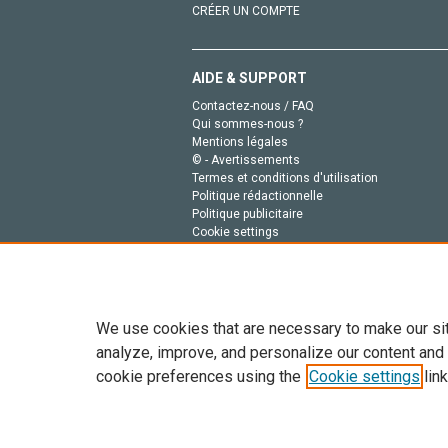
CRÉER UN COMPTE
AIDE & SUPPORT
Contactez-nous / FAQ
Qui sommes-nous ?
Mentions légales
© - Avertissements
Termes et conditions d'utilisation
Politique rédactionnelle
Politique publicitaire
Cookie settings
Politique de la vie privée
We use cookies that are necessary to make our si
analyze, improve, and personalize our content and
cookie preferences using the
Cookie settings
link
Tout le contenu de ce site: Copyright © 2026 Else
de données, a la formation en IA et aux technol