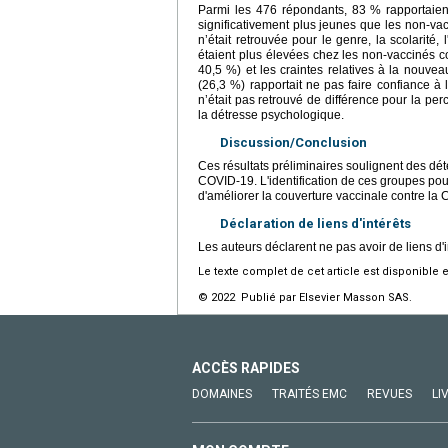
Parmi les 476 répondants, 83 % rapportaient
significativement plus jeunes que les non-va
n’était retrouvée pour le genre, la scolarité, l
étaient plus élevées chez les non-vaccinés 
40,5 %) et les craintes relatives à la nouve
(26,3 %) rapportait ne pas faire confiance à 
n’était pas retrouvé de différence pour la per
la détresse psychologique.
Discussion/Conclusion
Ces résultats préliminaires soulignent des dét
COVID-19. L'identification de ces groupes pou
d'améliorer la couverture vaccinale contre la
Déclaration de liens d'intérêts
Les auteurs déclarent ne pas avoir de liens d'i
Le texte complet de cet article est disponible 
© 2022 Publié par Elsevier Masson SAS.
ACCÈS RAPIDES
DOMAINES
TRAITÉS EMC
REVUES
LI