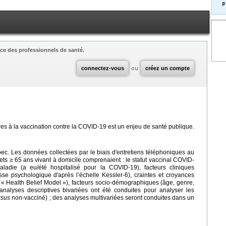
p
ce des professionnels de santé.
connectez-vous
ou
créez un compte
es à la vaccination contre la COVID-19 est un enjeu de santé publique.
c. Les données collectées par le biais d'entretiens téléphoniques au
ts ≥ 65 ans vivant à domicile comprenaient : le statut vaccinal COVID-
aladie (a eu/été hospitalisé pour la COVID-19), facteurs cliniques
se psychologique d'après l’échelle Kessler-6), craintes et croyances
le « Health Belief Model »), facteurs socio-démographiques (âge, genre,
es analyses descriptives bivariées ont été conduites pour analyser les
rsus
non-vacciné) ; des analyses multivariées seront conduites dans un