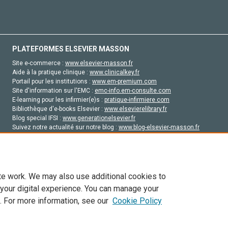
PLATEFORMES ELSEVIER MASSON
Site e-commerce :
www.elsevier-masson.fr
Aide à la pratique clinique :
www.clinicalkey.fr
Portail pour les institutions :
www.em-premium.com
Site d'information sur l'EMC :
emc-info.em-consulte.com
E-learning pour les infirmier(e)s :
pratique-infirmiere.com
Bibliothèque d'e-books Elsevier :
www.elsevierelibrary.fr
Blog special IFSI :
www.generationelsevier.fr
Suivez notre actualité sur notre blog :
www.blog-elsevier-masson.fr
Site d'emploi en santé :
emploisante.com
te work. We may also use additional cookies to
 your digital experience. You can manage your
. For more information, see our
Cookie Policy
vier, ses concédants de licence et ses contributeurs. Tout les droits sont réservés, y 
ogies similaires. Pour tout contenu en libre accès, les conditions de licence Creati