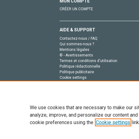
MON COMPTE
CRÉER UN COMPTE
AIDE & SUPPORT
Contactez-nous / FAQ
Qui sommes-nous ?
Mentions légales
© - Avertissements
Termes et conditions d'utilisation
Politique rédactionnelle
Politique publicitaire
Cookie settings
Politique de la vie privée
We use cookies that are necessary to make our si
analyze, improve, and personalize our content and
cookie preferences using the
Cookie settings
link
Tout le contenu de ce site: Copyright © 2026 Else
de données, a la formation en IA et aux technol