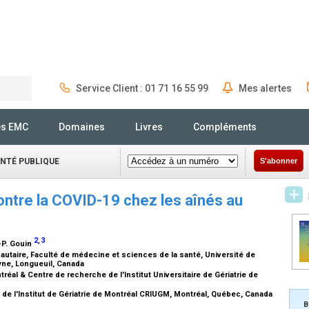
Service Client : 01 71 16 55 99
Mes alertes
Rechercher
és EMC
Domaines
Livres
Compléments
ANTÉ PUBLIQUE
S'abonner
contre la COVID-19 chez les aînés au
2
,
3
J-P. Gouin
aire, Faculté de médecine et sciences de la santé, Université de
yne, Longueuil, Canada
al & Centre de recherche de l'Institut Universitaire de Gériatrie de
de l'Institut de Gériatrie de Montréal CRIUGM, Montréal, Québec, Canada
B