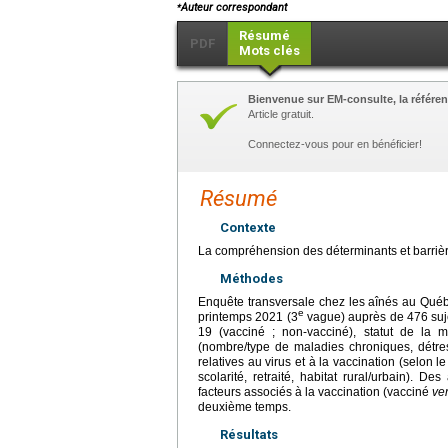
⁎
Auteur correspondant
Résumé
PDF
Mots clés
Bienvenue sur EM-consulte, la référen
Article gratuit.
Connectez-vous pour en bénéficier!
Résumé
Contexte
La compréhension des déterminants et barrièr
Méthodes
Enquête transversale chez les aînés au Québe
e
printemps 2021 (3
vague) auprès de 476 suje
19 (vacciné ; non-vacciné), statut de la m
(nombre/type de maladies chroniques, détres
relatives au virus et à la vaccination (selon 
scolarité, retraité, habitat rural/urbain). D
facteurs associés à la vaccination (vacciné
ve
deuxième temps.
Résultats