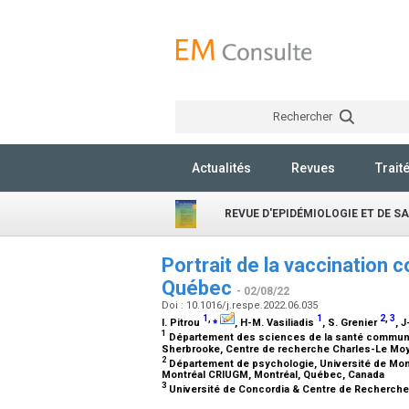
Rechercher
Actualités
Revues
Trait
REVUE D'EPIDÉMIOLOGIE ET DE S
Portrait de la vaccination 
Québec
- 02/08/22
Doi : 10.1016/j.respe.2022.06.035
1
,
⁎
1
2
,
3
I. Pitrou
, H-M. Vasiliadis
, S. Grenier
, 
1
Département des sciences de la santé communaut
Sherbrooke, Centre de recherche Charles-Le Mo
2
Département de psychologie, Université de Montré
Montréal CRIUGM, Montréal, Québec, Canada
3
Université de Concordia & Centre de Recherche 