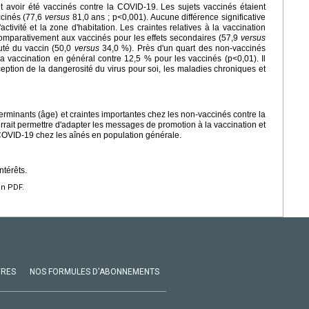
 avoir été vaccinés contre la COVID-19. Les sujets vaccinés étaient
ccinés (77,6
versus
81,0 ans ; p<0,001). Aucune différence significative
'activité et la zone d'habitation. Les craintes relatives à la vaccination
comparativement aux vaccinés pour les effets secondaires (57,9
versus
auté du vaccin (50,0
versus
34,0 %). Près d'un quart des non-vaccinés
la vaccination en général contre 12,5 % pour les vaccinés (p<0,01). Il
ception de la dangerosité du virus pour soi, les maladies chroniques et
erminants (âge) et craintes importantes chez les non-vaccinés contre la
rrait permettre d'adapter les messages de promotion à la vaccination et
 COVID-19 chez les aînés en population générale.
ntérêts.
en PDF.
VRES
NOS FORMULES D'ABONNEMENTS