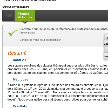
⁎
Auteur correspondant
Résumé
PDF
Mots clés
Bienvenue sur EM-consulte, la référence des professionnels de santé.
Article gratuit.
c
Connectez-vous pour en bénéficier!
vo
Résumé
co
Contexte
Les statines sont l'une des classes thérapeutiques les plus utilisées chez les
probantes chez les ≥ 75 ans, en particulier en prévention cardiovasculair
portrait de l'usage des statines chez les personnes très âgées au Québec (C
Méthodes
À l'aide du Système intégré de surveillance des maladies chroniques du Qué
er
de ≥ 80 ans au 1
avril 2013 vivant dans la communauté et couverts par l'
er
er
1
avril 2008 et le 1
avril 2013. Nous avons analysé leurs réclamations d
2018, ou jusqu'à la fin de leur admissibilité à l'assurance-médicaments (
décès). Nous avons utilisé des statistiques descriptives pour décrire les sch
Résultats