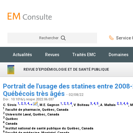
Rechercher
Service C
Rechercher
Actualités
Revues
Traités EMC
Domaines
REVUE D'EPIDÉMIOLOGIE ET DE SANTÉ PUBLIQUE
Portrait de l'usage des statines entre 2008
Québécois très âgés
- 02/08/22
Doi : 10.1016/j.respe.2022.06.037
1
,
2
,
3
,
4
,
⁎
1
,
2
,
3
,
4
3
,
4
,
5
2
,
3
,
4
,
6
C. Sirois
, M.E. Gagnon
, V. Boiteau
, A. Maltais
, 
1
Faculté de pharmacie, Québec, Canada
2
Université Laval, Québec, Canada
3
Québec
4
Canada
5
Institut national de santé publique du Québec, Canada
6
Faculté de médecine, Montréal, Canada