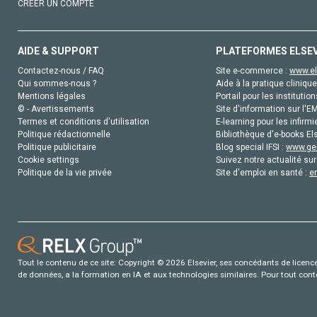
CRÉER UN COMPTE
AIDE & SUPPORT
PLATEFORMES ELSE
Contactez-nous / FAQ
Site e-commerce :
www.el
Qui sommes-nous ?
Aide à la pratique clinique
Mentions légales
Portail pour les institution
© - Avertissements
Site d'information sur l'E
Termes et conditions d'utilisation
E-learning pour les infirmi
Politique rédactionnelle
Bibliothèque d'e-books Els
Politique publicitaire
Blog special IFSI :
www.gen
Cookie settings
Suivez notre actualité sur
Politique de la vie privée
Site d'emploi en santé :
e
Tout le contenu de ce site: Copyright © 2026 Elsevier, ses concédants de licence e
de données, a la formation en IA et aux technologies similaires. Pour tout con