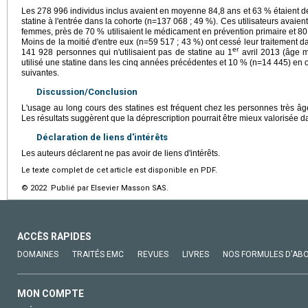
Les 278 996 individus inclus avaient en moyenne 84,8 ans et 63 % étaient des
statine à l'entrée dans la cohorte (n=137 068 ; 49 %). Ces utilisateurs avai
femmes, près de 70 % utilisaient le médicament en prévention primaire et 80 
Moins de la moitié d'entre eux (n=59 517 ; 43 %) ont cessé leur traitement d
er
141 928 personnes qui n'utilisaient pas de statine au 1
avril 2013 (âge m
utilisé une statine dans les cinq années précédentes et 10 % (n=14 445) e
suivantes.
Discussion/Conclusion
L'usage au long cours des statines est fréquent chez les personnes très â
Les résultats suggèrent que la déprescription pourrait être mieux valorisée da
Déclaration de liens d'intérêts
Les auteurs déclarent ne pas avoir de liens d'intérêts.
Le texte complet de cet article est disponible en PDF.
© 2022 Publié par Elsevier Masson SAS.
ACCÈS RAPIDES
DOMAINES
TRAITÉS EMC
REVUES
LIVRES
NOS FORMULES D'AB
MON COMPTE