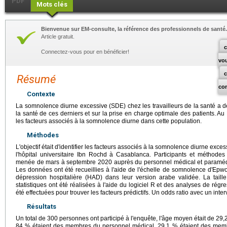
PDF
Mots clés
Bienvenue sur EM-consulte, la référence des professionnels de santé.
Article gratuit.
c
Connectez-vous pour en bénéficier!
vo
Résumé
co
Contexte
La somnolence diurne excessive (SDE) chez les travailleurs de la santé a d
la santé de ces derniers et sur la prise en charge optimale des patients. 
les facteurs associés à la somnolence diurne dans cette population.
Méthodes
L'objectif était d'identifier les facteurs associés à la somnolence diurne exc
l'hôpital universitaire Ibn Rochd à Casablanca. Participants et méthodes :
menée de mars à septembre 2020 auprès du personnel médical et paraméd
Les données ont été recueillies à l'aide de l'échelle de somnolence d'Epwor
dépression hospitalière (HAD) dans leur version arabe validée. La taille
statistiques ont été réalisées à l'aide du logiciel R et des analyses de régre
été effectuées pour trouver les facteurs prédictifs. Un odds ratio avec un inter
Résultats
Un total de 300 personnes ont participé à l'enquête, l'âge moyen était de 29
84 % étaient des membres du personnel médical, 29,1 % étaient des memb