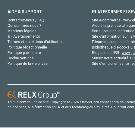
AIDE & SUPPORT
PLATEFORMES ELSE
Contactez-nous / FAQ
Site e-commerce :
www.el
Qui sommes-nous ?
Aide à la pratique clinique
Mentions légales
Portail pour les institution
© - Avertissements
Site d'information sur l'E
Termes et conditions d'utilisation
E-learning pour les infirmi
Politique rédactionnelle
Bibliothèque d'e-books Els
Politique publicitaire
Blog special IFSI :
www.gen
Cookie settings
Suivez notre actualité sur
Politique de la vie privée
Site d'emploi en santé :
e
Tout le contenu de ce site: Copyright © 2026 Elsevier, ses concédants de licence e
de données, a la formation en IA et aux technologies similaires. Pour tout con