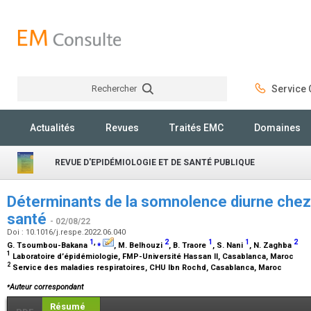
Rechercher
Service C
Rechercher
Actualités
Revues
Traités EMC
Domaines
REVUE D'EPIDÉMIOLOGIE ET DE SANTÉ PUBLIQUE
Déterminants de la somnolence diurne chez l
santé
- 02/08/22
Doi : 10.1016/j.respe.2022.06.040
1
,
⁎
2
1
1
2
G. Tsoumbou-Bakana
, M. Belhouzi
, B. Traore
, S. Nani
, N. Zaghba
1
Laboratoire d’épidémiologie, FMP-Université Hassan II, Casablanca, Maroc
2
Service des maladies respiratoires, CHU Ibn Rochd, Casablanca, Maroc
⁎
Auteur correspondant
Résumé