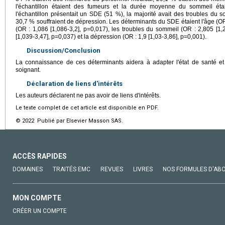
l'échantillon étaient des fumeurs et la durée moyenne du sommeil éta
l'échantillon présentait un SDE (51 %), la majorité avait des troubles du 
30,7 % souffraient de dépression. Les déterminants du SDE étaient l'âge (OR
(OR : 1,086 [1,086-3,2], p=0,017), les troubles du sommeil (OR : 2,805 [1,2
[1,039-3,47], p=0,037) et la dépression (OR : 1,9 [1,03-3,86], p=0,001).
Discussion/Conclusion
La connaissance de ces déterminants aidera à adapter l'état de santé et 
soignant.
Déclaration de liens d'intérêts
Les auteurs déclarent ne pas avoir de liens d'intérêts.
Le texte complet de cet article est disponible en PDF.
© 2022 Publié par Elsevier Masson SAS.
ACCÈS RAPIDES
DOMAINES
TRAITÉS EMC
REVUES
LIVRES
NOS FORMULES D'AB
MON COMPTE
CRÉER UN COMPTE