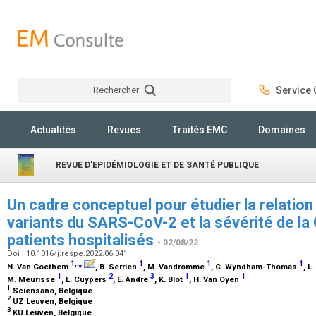
Rechercher
Service C
Rechercher
Actualités
Revues
Traités EMC
Domaines
REVUE D'EPIDÉMIOLOGIE ET DE SANTÉ PUBLIQUE
Un cadre conceptuel pour étudier la relation
variants du SARS-CoV-2 et la sévérité de l
patients hospitalisés
- 02/08/22
Doi : 10.1016/j.respe.2022.06.041
1
,
⁎
1
1
1
N. Van Goethem
, B. Serrien
, M. Vandromme
, C. Wyndham-Thomas
, L
1
2
3
1
1
M. Meurisse
, L. Cuypers
, E. André
, K. Blot
, H. Van Oyen
1
Sciensano, Belgique
2
UZ Leuven, Belgique
3
KU Leuven, Belgique