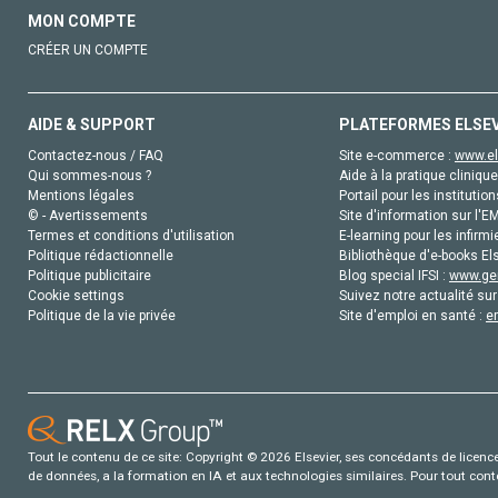
MON COMPTE
CRÉER UN COMPTE
AIDE & SUPPORT
PLATEFORMES ELSE
Contactez-nous / FAQ
Site e-commerce :
www.el
Qui sommes-nous ?
Aide à la pratique clinique
Mentions légales
Portail pour les institution
© - Avertissements
Site d'information sur l'E
Termes et conditions d'utilisation
E-learning pour les infirmi
Politique rédactionnelle
Bibliothèque d'e-books Els
Politique publicitaire
Blog special IFSI :
www.gen
Cookie settings
Suivez notre actualité sur
Politique de la vie privée
Site d'emploi en santé :
e
Tout le contenu de ce site: Copyright © 2026 Elsevier, ses concédants de licence e
de données, a la formation en IA et aux technologies similaires. Pour tout con