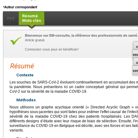
⁎
Auteur correspondant
Résumé
PDF
Mots clés
Bienvenue sur EM-consulte, la référence des professionnels de santé.
Article gratuit.
c
Connectez-vous pour en bénéficier!
vo
Résumé
co
Contexte
Les souches de SARS-CoV-2 évoluent continuellement en accumulant des m
la pandémie. Nous présentons ici un cadre conceptuel général qui permet 
CoV-2 sur la sévérité de la maladie COVID-19.
Méthodes
Nous utilisons un graphe acyclique orienté (« Directed Acyclic Graph » 
hypothèses sous-jacentes qui sont faites pour estimer l'effet causal de l'infe
sévérité de la maladie COVID-19 chez des patients hospitalisés. Les DAGs
différents designs d’étude avec leur risque de biais de sélection. Ensuite, l'
surveillance du COVID-19 en Belgique est décrite, avec ses forces et ses faib
variants.