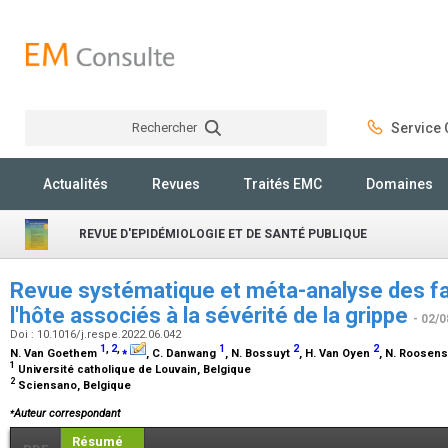
Rechercher
Service C
Rechercher
Actualités
Revues
Traités EMC
Domaines
REVUE D'EPIDÉMIOLOGIE ET DE SANTÉ PUBLIQUE
Revue systématique et méta-analyse des f
l'hôte associés à la sévérité de la grippe
- 02/0
Doi : 10.1016/j.respe.2022.06.042
1
,
2
,
⁎
1
2
2
N. Van Goethem
, C. Danwang
, N. Bossuyt
, H. Van Oyen
, N. Roosen
1
Université catholique de Louvain, Belgique
2
Sciensano, Belgique
⁎
Auteur correspondant
Résumé