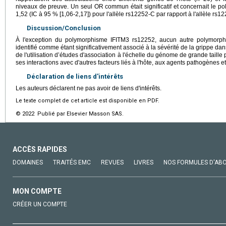
niveaux de preuve. Un seul OR commun était significatif et concernait le 
1,52 (IC à 95 % [1,06-2,17]) pour l'allèle rs12252-C par rapport à l'allèle rs12
Discussion/Conclusion
À l'exception du polymorphisme IFITM3 rs12252, aucun autre polymorph
identifié comme étant significativement associé à la sévérité de la grippe da
de l'utilisation d’études d'association à l'échelle du génome de grande taille
ses interactions avec d'autres facteurs liés à l'hôte, aux agents pathogènes e
Déclaration de liens d'intérêts
Les auteurs déclarent ne pas avoir de liens d'intérêts.
Le texte complet de cet article est disponible en PDF.
© 2022 Publié par Elsevier Masson SAS.
ACCÈS RAPIDES
DOMAINES
TRAITÉS EMC
REVUES
LIVRES
NOS FORMULES D'AB
MON COMPTE
CRÉER UN COMPTE