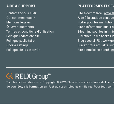
AIDE & SUPPORT
PLATEFORMES ELSE
Contactez-nous / FAQ
Site e-commerce :
www.el
Qui sommes-nous ?
Aide à la pratique clinique
Mentions légales
Portail pour les institution
© - Avertissements
Site d'information sur l'E
Termes et conditions d'utilisation
E-learning pour les infirmi
Politique rédactionnelle
Bibliothèque d'e-books Els
Politique publicitaire
Blog special IFSI :
www.gen
Cookie settings
Suivez notre actualité sur
Politique de la vie privée
Site d'emploi en santé :
e
Tout le contenu de ce site: Copyright © 2026 Elsevier, ses concédants de licence e
de données, a la formation en IA et aux technologies similaires. Pour tout con