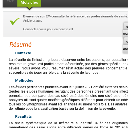
PDF
Mots clés
Bienvenue sur EM-consulte, la référence des professionnels de santé.
Article gratuit.
c
Connectez-vous pour en bénéficier!
vo
Résumé
co
Contexte
La sévérité de l'infection grippale observée entre les patients, qui peut all
respiratoire grave, est partiellement déterminée, par des gènes spécifiques 
sévère. Nous avons voulu résumer l'état actuel des preuves concernant les
susceptibles de jouer un rôle dans la sévérité de la grippe.
Méthodes
Les études pertinentes publiées avant le 5 juillet 2021 ont été extraites 
Seules les études humaines recrutant des personnes présentant une infecti
permettant de comparer des cas sévères à des témoins non sévères ont ét
analyses utilisant quatre modèles génétiques différents pour obtenir un od
tous les polymorphismes ayant été analysés au moins trois fois. Des analyses s
de l'ethnie et de la classification basée sur la définition de la sévérité.
Résultats
La revue systématique de la littérature a identifié 34 études original
rapportaient des associations entre différents gènes de l'hôte (n=20) et l