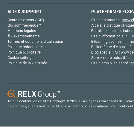
AIDE & SUPPORT
PLATEFORMES ELSE
Contactez-nous / FAQ
Site e-commerce :
www.el
Qui sommes-nous ?
Aide à la pratique clinique
Mentions légales
Portail pour les institution
© - Avertissements
Site d'information sur l'E
Termes et conditions d'utilisation
E-learning pour les infirmi
Politique rédactionnelle
Bibliothèque d'e-books Els
Politique publicitaire
Blog special IFSI :
www.gen
Cookie settings
Suivez notre actualité sur
Politique de la vie privée
Site d'emploi en santé :
e
Tout le contenu de ce site: Copyright © 2026 Elsevier, ses concédants de licence e
de données, a la formation en IA et aux technologies similaires. Pour tout con