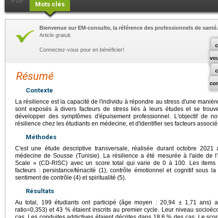
PDF
Mots clés
Bienvenue sur EM-consulte, la référence des professionnels de santé.
Article gratuit.
c
Connectez-vous pour en bénéficier!
vo
Résumé
co
Contexte
La résilience est la capacité de l'individu à répondre au stress d'une maniè
sont exposés à divers facteurs de stress liés à leurs études et se trou
développer des symptômes d'épuisement professionnel. L'objectif de notr
résilience chez les étudiants en médecine, et d'identifier ses facteurs associé
Méthodes
C'est une étude descriptive transversale, réalisée durant octobre 2021
médecine de Sousse (Tunisie). La résilience a été mesurée à l'aide de 
Scale » (CD-RISC) avec un score total qui varie de 0 à 100. Les items 
facteurs : persistance/ténacité (1), contrôle émotionnel et cognitif sous la
sentiment de contrôle (4) et spiritualité (5).
Résultats
Au total, 199 étudiants ont participé (âge moyen : 20,94 ± 1,71 ans)
ratio=0,353) et 43 % étaient inscrits au premier cycle. Leur niveau soci
cas. Les conduites addictives étaient décrites dans 18,6 % des cas. Le scor