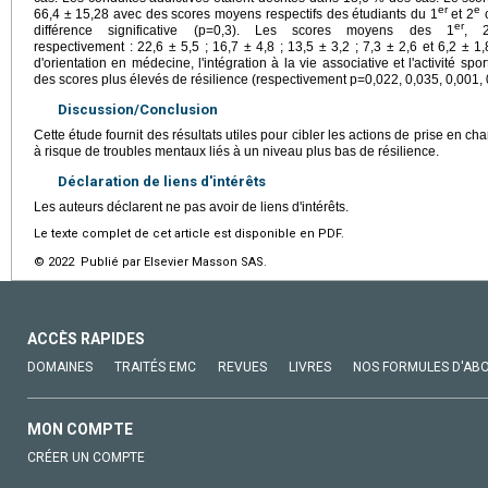
er
e
66,4 ± 15,28 avec des scores moyens respectifs des étudiants du 1
et 2
c
er
différence significative (p=0,3). Les scores moyens des 1
, 
respectivement : 22,6 ± 5,5 ; 16,7 ± 4,8 ; 13,5 ± 3,2 ; 7,3 ± 2,6 et 6,2 ± 1
d'orientation en médecine, l'intégration à la vie associative et l'activité spo
des scores plus élevés de résilience (respectivement p=0,022, 0,035, 0,001, 
Discussion/Conclusion
Cette étude fournit des résultats utiles pour cibler les actions de prise en 
à risque de troubles mentaux liés à un niveau plus bas de résilience.
Déclaration de liens d'intérêts
Les auteurs déclarent ne pas avoir de liens d'intérêts.
Le texte complet de cet article est disponible en PDF.
© 2022 Publié par Elsevier Masson SAS.
ACCÈS RAPIDES
DOMAINES
TRAITÉS EMC
REVUES
LIVRES
NOS FORMULES D'AB
MON COMPTE
CRÉER UN COMPTE