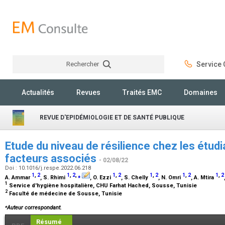
Rechercher
Service C
Rechercher
Actualités
Revues
Traités EMC
Domaines
REVUE D'EPIDÉMIOLOGIE ET DE SANTÉ PUBLIQUE
Etude du niveau de résilience chez les étud
facteurs associés
- 02/08/22
Doi : 10.1016/j.respe.2022.06.218
1
,
2
1
,
2
,
⁎
1
,
2
1
,
2
1
,
2
1
,
2
A. Ammar
, S. Rhimi
, O. Ezzi
, S. Chelly
, N. Omri
, A. Mtira
1
Service d'hygiène hospitalière, CHU Farhat Hached, Sousse, Tunisie
2
Faculté de médecine de Sousse, Tunisie
⁎
Auteur correspondant.
Résumé