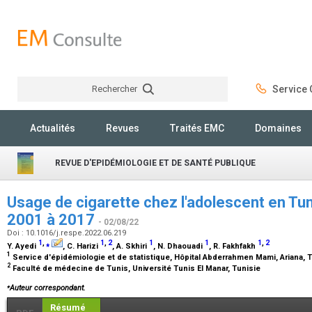
Rechercher
Service C
Rechercher
Actualités
Revues
Traités EMC
Domaines
REVUE D'EPIDÉMIOLOGIE ET DE SANTÉ PUBLIQUE
Usage de cigarette chez l'adolescent en Tun
2001 à 2017
- 02/08/22
Doi : 10.1016/j.respe.2022.06.219
1
,
⁎
1
,
2
1
1
1
,
2
Y. Ayedi
, C. Harizi
, A. Skhiri
, N. Dhaouadi
, R. Fakhfakh
1
Service d'épidémiologie et de statistique, Hôpital Abderrahmen Mami, Ariana, 
2
Faculté de médecine de Tunis, Université Tunis El Manar, Tunisie
⁎
Auteur correspondant.
Résumé