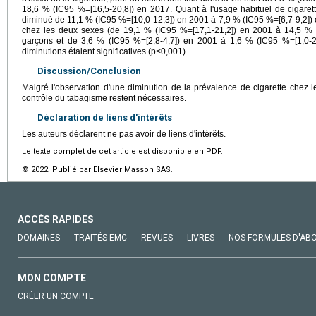
18,6 % (IC95 %=[16,5-20,8]) en 2017. Quant à l'usage habituel de cigaret
diminué de 11,1 % (IC95 %=[10,0-12,3]) en 2001 à 7,9 % (IC95 %=[6,7-9,2]) 
chez les deux sexes (de 19,1 % (IC95 %=[17,1-21,2]) en 2001 à 14,5 % 
garçons et de 3,6 % (IC95 %=[2,8-4,7]) en 2001 à 1,6 % (IC95 %=[1,0-2,7
diminutions étaient significatives (p<0,001).
Discussion/Conclusion
Malgré l'observation d'une diminution de la prévalence de cigarette chez l
contrôle du tabagisme restent nécessaires.
Déclaration de liens d'intérêts
Les auteurs déclarent ne pas avoir de liens d'intérêts.
Le texte complet de cet article est disponible en PDF.
© 2022 Publié par Elsevier Masson SAS.
ACCÈS RAPIDES
DOMAINES
TRAITÉS EMC
REVUES
LIVRES
NOS FORMULES D'AB
MON COMPTE
CRÉER UN COMPTE