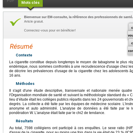
PDF
Mots clés
Bienvenue sur EM-consulte, la référence des professionnels de santé.
Article gratuit.
c
Connectez-vous pour en bénéficier!
vo
Résumé
co
Contexte
La cigarette constitue depuis longtemps le moyen de tabagisme le plus r
endémique, nous sommes confrontés à une recrudescence d'usage chez les a
de décrire les prévalences d'usage de la cigarette chez les adolescents 
16 ans.
Méthodes
Il s'agit d'une étude descriptive, transversale et nationale menée quatr
l'Organisation mondiale de santé et suivant la méthodologie standard du « Co
lieu d’étude était les collèges publics répartis dans les 24 gouvernorats et ch
degrés. La collecte a été faite par les équipes de médecine scolaire. L'inst
anonyme et auto administré. L'analyse de données a été faite par le l
pondération W. L'analyse était faite par le chi2 de tendance.
Résultats
Au total, 7598 collégiens ont participé à ces enquêtes. Le sexe ratio (H/F
d'essai de la cigarette, pour au moins une fois dans la vie était de 23 % (I