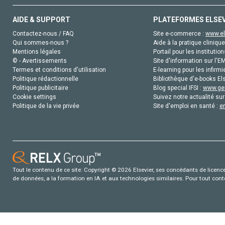
AIDE & SUPPORT
PLATEFORMES ELSE
Contactez-nous / FAQ
Site e-commerce :
www.el
Qui sommes-nous ?
Aide à la pratique clinique
Mentions légales
Portail pour les institution
© - Avertissements
Site d'information sur l'E
Termes et conditions d'utilisation
E-learning pour les infirmi
Politique rédactionnelle
Bibliothèque d'e-books Els
Politique publicitaire
Blog special IFSI :
www.gen
Cookie settings
Suivez notre actualité sur
Politique de la vie privée
Site d'emploi en santé :
e
Tout le contenu de ce site: Copyright © 2026 Elsevier, ses concédants de licence e
de données, a la formation en IA et aux technologies similaires. Pour tout con