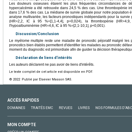
Les douleurs osseuses étaient les plus fréquentes circonstances de
hypercalcémie a été retrouvée dans 24,5 % des cas. Une thrombopénie in
dans 17,6 % des cas. La médiane de survie globale pour notre population ét
analyse multivariée, les facteurs pronostiques indépendants pour la survie 
(HR=2,2, IC à 95 %=[1,1-4,4], p=0,024), la thrombopénie (HR=4,9,
l'hypoalbuminémie (HR=4,6, IC à 95 %=[2,1-10,1], p<0,001).
Discussion/Conclusion
Le myélome multiple reste une maladie de pronostic péjoratif malgré les
pronostics bien établis permettent d'identifier les malades au pronostic défavo
moment du diagnostic est primordiale afin de guider la décision thérapeutiqu
Déclaration de liens d'intérêts
Les auteurs déclarent ne pas avoir de liens d'intérêts.
Le texte complet de cet article est disponible en PDF.
© 2022 Publié par Elsevier Masson SAS.
ACCÈS RAPIDES
DOMAINES
TRAITÉS EMC
REVUES
LIVRES
NOS FORMULES D'AB
MON COMPTE