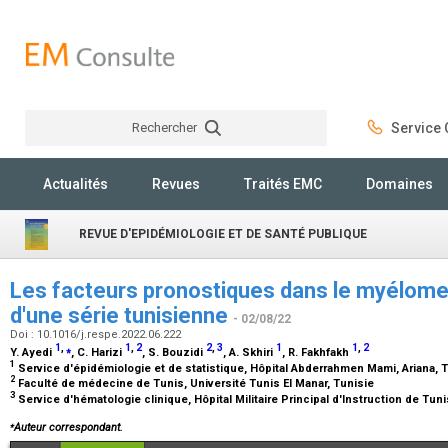
Rechercher
Service C
Rechercher
Actualités
Revues
Traités EMC
Domaines
REVUE D'EPIDÉMIOLOGIE ET DE SANTÉ PUBLIQUE
Les facteurs pronostiques dans le myélome 
d'une série tunisienne
- 02/08/22
Doi : 10.1016/j.respe.2022.06.222
1
,
⁎
1
,
2
2
,
3
1
1
,
2
Y. Ayedi
, C. Harizi
, S. Bouzidi
, A. Skhiri
, R. Fakhfakh
1
Service d'épidémiologie et de statistique, Hôpital Abderrahmen Mami, Ariana, 
2
Faculté de médecine de Tunis, Université Tunis El Manar, Tunisie
3
Service d'hématologie clinique, Hôpital Militaire Principal d'Instruction de Tun
⁎
Auteur correspondant.