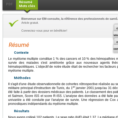
Résumé
PDF
Mots clés
Bienvenue sur EM-consulte, la référence des professionnels de santé.
Article gratuit.
c
Connectez-vous pour en bénéficier!
vo
Résumé
co
Contexte
Le myélome multiple constitue 1 % des cancers et 10 % des hémopathies 
survie des malades s'est améliorée grâce aux nouveaux agents thérap
hématopoïétiques. L'objectif de notre étude était de rechercher les facteurs
myélome multiple.
Méthodes
Il s'agit d'une étude observationnelle de cohortes rétrospective réalisée au s
er
militaire principal d'instruction de Tunis, du 1
janvier 2001 jusqu'au 31 dé
été faite à partir des dossiers médicaux des patients. Le classement des pati
et Salmon, Score ISS et score R-ISS. L'analyse des données a été faite par
univariée a été conduite par l'analyse de survie. Une régression de Cox a
pronostiques indépendants du myélome multiple.
Résultats
Nous avons colligé 102 patients. Le sexe ratio (H/F) était 1,37. La médiane 