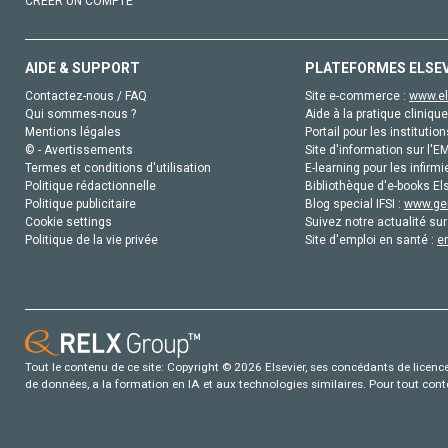
CRÉER UN COMPTE
AIDE & SUPPORT
PLATEFORMES ELSE
Contactez-nous / FAQ
Site e-commerce :
www.el
Qui sommes-nous ?
Aide à la pratique clinique
Mentions légales
Portail pour les institution
© - Avertissements
Site d'information sur l'E
Termes et conditions d'utilisation
E-learning pour les infirmi
Politique rédactionnelle
Bibliothèque d'e-books Els
Politique publicitaire
Blog special IFSI :
www.gen
Cookie settings
Suivez notre actualité sur
Politique de la vie privée
Site d'emploi en santé :
e
Tout le contenu de ce site: Copyright © 2026 Elsevier, ses concédants de licence e
de données, a la formation en IA et aux technologies similaires. Pour tout con