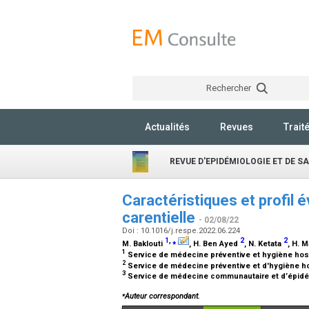
Rechercher
Actualités
Revues
Trait
REVUE D'EPIDÉMIOLOGIE ET DE S
Caractéristiques et profil 
carentielle
- 02/08/22
Doi : 10.1016/j.respe.2022.06.224
1
,
⁎
2
2
M. Baklouti
, H. Ben Ayed
, N. Ketata
, H. 
1
Service de médecine préventive et hygiène hosp
2
Service de médecine préventive et d'hygiène ho
3
Service de médecine communautaire et d’épidém
⁎
Auteur correspondant.