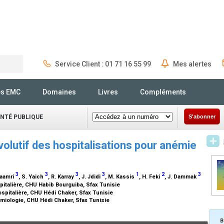
Service Client : 01 71 16 55 99
Mes alertes
Rechercher
és EMC
Domaines
Livres
Compléments
ANTÉ PUBLIQUE
S'abonner
évolutif des hospitalisations pour anémie
3
3
3
3
1
2
3
Maamri
, S. Yaich
, R. Karray
, J. Jdidi
, M. Kassis
, H. Feki
, J. Dammak
italière, CHU Habib Bourguiba, Sfax Tunisie
spitalière, CHU Hédi Chaker, Sfax Tunisie
iologie, CHU Hédi Chaker, Sfax Tunisie
B