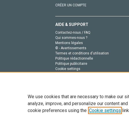
CRÉER UN COMPTE
AIDE & SUPPORT
Contactez-nous / FAQ
Qui sommes-nous ?
Mentions légales
© - Avertissements
Termes et conditions d'utilisation
Politique rédactionnelle
Politique publicitaire
Cookie settings
Politique de la vie privée
We use cookies that are necessary to make our si
analyze, improve, and personalize our content and
cookie preferences using the
Cookie settings
link
Tout le contenu de ce site: Copyright © 2026 Else
de données, a la formation en IA et aux technol