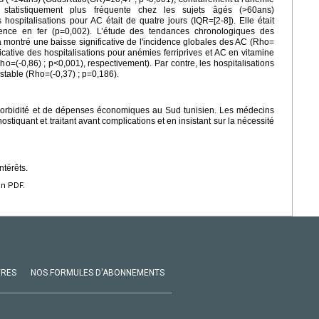
statistiquement plus fréquente chez les sujets âgés (>60ans)
spitalisations pour AC était de quatre jours (IQR=[2-8]). Elle était
rence en fer (p=0,002). L’étude des tendances chronologiques des
a montré une baisse significative de l'incidence globales des AC (Rho=
icative des hospitalisations pour anémies ferriprives et AC en vitamine
ho=(-0,86) ; p<0,001), respectivement). Par contre, les hospitalisations
stable (Rho=(-0,37) ; p=0,186).
orbidité et de dépenses économiques au Sud tunisien. Les médecins
ostiquant et traitant avant complications et en insistant sur la nécessité
ntérêts.
en PDF.
VRES
NOS FORMULES D'ABONNEMENTS