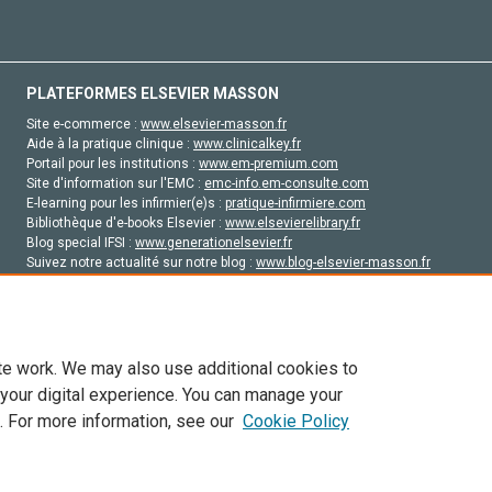
PLATEFORMES ELSEVIER MASSON
Site e-commerce :
www.elsevier-masson.fr
Aide à la pratique clinique :
www.clinicalkey.fr
Portail pour les institutions :
www.em-premium.com
Site d'information sur l'EMC :
emc-info.em-consulte.com
E-learning pour les infirmier(e)s :
pratique-infirmiere.com
Bibliothèque d'e-books Elsevier :
www.elsevierelibrary.fr
Blog special IFSI :
www.generationelsevier.fr
Suivez notre actualité sur notre blog :
www.blog-elsevier-masson.fr
Site d'emploi en santé :
emploisante.com
te work. We may also use additional cookies to
 your digital experience. You can manage your
. For more information, see our
Cookie Policy
vier, ses concédants de licence et ses contributeurs. Tout les droits sont réservés, y 
ogies similaires. Pour tout contenu en libre accès, les conditions de licence Creati