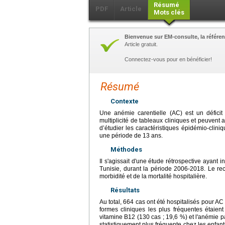
Résumé
PDF
Article
Mots clés
Bienvenue sur EM-consulte, la référen
Article gratuit.
Connectez-vous pour en bénéficier!
Résumé
Contexte
Une anémie carentielle (AC) est un déficit
multiplicité de tableaux cliniques et peuvent a
d’étudier les caractéristiques épidémio-clin
une période de 13 ans.
Méthodes
Il s'agissait d'une étude rétrospective ayant
Tunisie, durant la période 2006-2018. Le rec
morbidité et de la mortalité hospitalière.
Résultats
Au total, 664 cas ont été hospitalisés pour AC
formes cliniques les plus fréquentes étaien
vitamine B12 (130 cas ; 19,6 %) et l'anémie pa
statistiquement plus fréquente chez les enfa