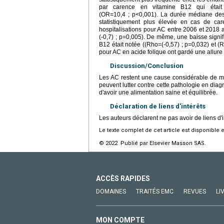
par carence en vitamine B12 qui était 
(OR=10,4 ; p<0,001). La durée médiane des ho
statistiquement plus élevée en cas de ca
hospitalisations pour AC entre 2006 et 2018 
(-0,7) ; p=0,005). De même, une baisse signif
B12 était notée ((Rho=(-0,57) ; p=0,032) et (R
pour AC en acide folique ont gardé une allure 
Discussion/Conclusion
Les AC restent une cause considérable de m
peuvent lutter contre cette pathologie en diagn
d'avoir une alimentation saine et équilibrée.
Déclaration de liens d'intérêts
Les auteurs déclarent ne pas avoir de liens d'i
Le texte complet de cet article est disponible 
© 2022 Publié par Elsevier Masson SAS.
ACCÈS RAPIDES
DOMAINES
TRAITÉS EMC
REVUES
LI
MON COMPTE