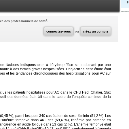
p
ce des professionnels de santé.
connectez-vous
ou
créez un compte
 en facteurs indispensables à l’érythropoïèse se traduisant par une
boutir à des formes graves hospitalisées. L'objectif de cette étude était
iques et les tendances chronologiques des hospitalisations pour AC sur
 inclus les patients hospitalisés pour AC dans le CHU Hédi Chaker, Sfax
ueil des données était fait dans le cadre de l'enquête continue de la
 (0,45 %), parmi lesquels 340 cas étaient de sexe féminin (51,2 %). Les
t l'anémie ferriprive dans 461 cas (69,4 %), l'anémie par carence en
r carence en acide folique dans 13 cas (2 %). L'anémie ferriprive était
nts (<14ans) (OddsRatio(OR)=10,47 ; p<0,001), contrairement à l'anémie