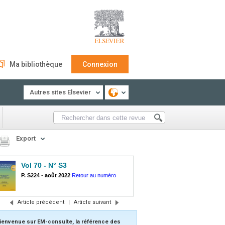
Ma bibliothèque
Connexion
Autres sites Elsevier
Export
Vol 70 - N° S3
P. S224
-
août 2022
Retour au numéro
Article précédent
|
Article suivant
ienvenue sur EM-consulte, la référence des