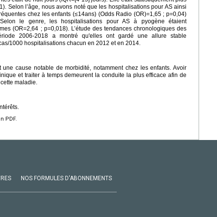
1). Selon l’âge, nous avons noté que les hospitalisations pour AS ainsi
 fréquentes chez les enfants (≤14ans) (Odds Radio (OR)=1,65 ; p=0,04)
 Selon le genre, les hospitalisations pour AS à pyogène étaient
ommes (OR=2,64 ; p=0,018). L’étude des tendances chronologiques des
 période 2006-2018 a montré qu'elles ont gardé une allure stable
cas/1000 hospitalisations chacun en 2012 et en 2014.
tent une cause notable de morbidité, notamment chez les enfants. Avoir
ique et traiter à temps demeurent la conduite la plus efficace afin de
 cette maladie.
ntérêts.
en PDF.
VRES
NOS FORMULES D'ABONNEMENTS