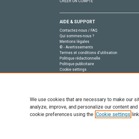
CRÉER UN COMPTE
AIDE & SUPPORT
Contactez-nous / FAQ
Qui sommes-nous ?
Mentions légales
© - Avertissements
Termes et conditions d'utilisation
Politique rédactionnelle
Politique publicitaire
Cookie settings
Politique de la vie privée
We use cookies that are necessary to make our si
analyze, improve, and personalize our content and
cookie preferences using the
Cookie settings
link
Tout le contenu de ce site: Copyright © 2026 Else
de données, a la formation en IA et aux technol