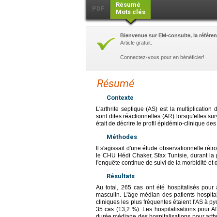
Résumé
PDF
Mots clés
Bienvenue sur EM-consulte, la référen
Article gratuit.
Connectez-vous pour en bénéficier!
Résumé
Contexte
L'arthrite septique (AS) est la multiplication 
sont dites réactionnelles (AR) lorsqu'elles sur
était de décrire le profil épidémio-clinique de
Méthodes
Il s'agissait d'une étude observationnelle rét
le CHU Hédi Chaker, Sfax Tunisie, durant la 
l'enquête continue de suivi de la morbidité et d
Résultats
Au total, 265 cas ont été hospitalisés pour
masculin. L’âge médian des patients hospitali
cliniques les plus fréquentes étaient l'AS à 
35 cas (13,2 %). Les hospitalisations pour A
durée médiane des hospitalisations pour arthrit