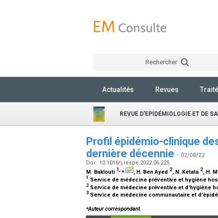
Rechercher
Actualités
Revues
Trait
REVUE D'EPIDÉMIOLOGIE ET DE S
Profil épidémio-clinique des
dernière décennie
- 02/08/22
Doi : 10.1016/j.respe.2022.06.225
1
,
⁎
2
2
M. Baklouti
, H. Ben Ayed
, N. Ketata
, H. 
1
Service de médecine préventive et hygiène hosp
2
Service de médecine préventive et d'hygiène ho
3
Service de médecine communautaire et d’épidém
⁎
Auteur correspondant.