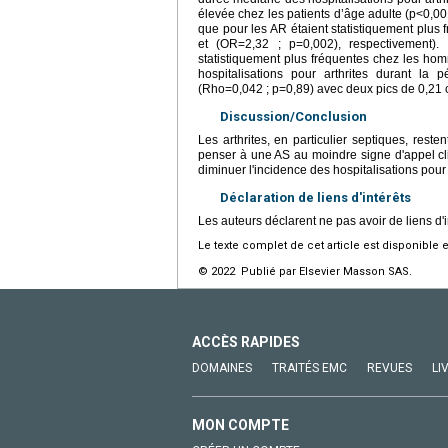
élevée chez les patients d’âge adulte (p<0,00
que pour les AR étaient statistiquement plus
et (OR=2,32 ; p=0,002), respectivement).
statistiquement plus fréquentes chez les h
hospitalisations pour arthrites durant la
(Rho=0,042 ; p=0,89) avec deux pics de 0,21 
Discussion/Conclusion
Les arthrites, en particulier septiques, res
penser à une AS au moindre signe d'appel clin
diminuer l'incidence des hospitalisations pour
Déclaration de liens d'intérêts
Les auteurs déclarent ne pas avoir de liens d'i
Le texte complet de cet article est disponible 
© 2022 Publié par Elsevier Masson SAS.
ACCÈS RAPIDES
DOMAINES
TRAITÉS EMC
REVUES
LI
MON COMPTE