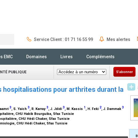
Service Client : 01 71 16 55 99
Mes alertes
Rechercher
és EMC
Domaines
Livres
Compléments
ANTÉ PUBLIQUE
S'abonner
 hospitalisations pour arthrites durant la
3
3
3
3
1
2
3
Maamri
, S. Yaich
, R. Karray
, J. Jdidi
, M. Kassis
, H. Feki
, J. Dammak
italière, CHU Habib Bourguiba, Sfax Tunisie
spitalière, CHU Hédi Chaker, Sfax Tunisie
iologie, CHU Hédi Chaker, Sfax Tunisie
B