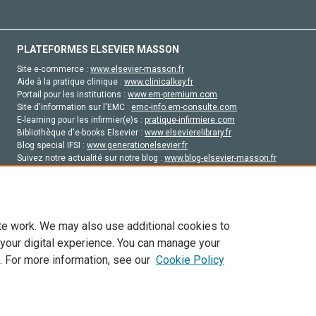
PLATEFORMES ELSEVIER MASSON
Site e-commerce :
www.elsevier-masson.fr
Aide à la pratique clinique :
www.clinicalkey.fr
Portail pour les institutions :
www.em-premium.com
Site d'information sur l'EMC :
emc-info.em-consulte.com
E-learning pour les infirmier(e)s :
pratique-infirmiere.com
Bibliothèque d'e-books Elsevier :
www.elsevierelibrary.fr
Blog special IFSI :
www.generationelsevier.fr
Suivez notre actualité sur notre blog :
www.blog-elsevier-masson.fr
Site d'emploi en santé :
emploisante.com
te work. We may also use additional cookies to
 your digital experience. You can manage your
. For more information, see our
Cookie Policy
vier, ses concédants de licence et ses contributeurs. Tout les droits sont réservés, y 
ogies similaires. Pour tout contenu en libre accès, les conditions de licence Creati