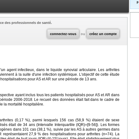
p
ce des professionnels de santé.
connectez-vous
ou
créez un compte
d'un agent infectieux, dans le liquide synovial articulaire. Les arthrites
viennent à la suite d'une infection systémique. L'objectif de cette étude
s hospitalisations pour AS et AR sur une période de 13 ans.
rospective ayant inclus tous les patients hospitalisés pour AS et AR dans
période 2006-2018. Le recueil des données était fait dans le cadre de
e la mortalité hospitalière.
 arthrites (0,17 %), parmi lesquels 156 cas (58,9 %) étaient de sexe
sés était de 34 ans (Intervalle Interquartile (IQR)=[9-56]). Les formes
pyogènes dans 101 cas (38,1 %), suivie par les AS à autres germes dans
R représentaient 27,9 % des hospitalisations pour arthrites (n=74). La
es était de huit jours (IQR=[4-15] jours). Elle était statistiquement plus