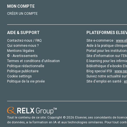
MON COMPTE
CRÉER UN COMPTE
AIDE & SUPPORT
PLATEFORMES ELSE
Contactez-nous / FAQ
Site e-commerce :
www.el
Qui sommes-nous ?
Aide à la pratique clinique
Mentions légales
Portail pour les institution
© - Avertissements
Site d'information sur l'E
Termes et conditions d'utilisation
E-learning pour les infirmi
Politique rédactionnelle
Bibliothèque d'e-books Els
Politique publicitaire
Blog special IFSI :
www.gen
Cookie settings
Suivez notre actualité sur
Politique de la vie privée
Site d'emploi en santé :
e
Tout le contenu de ce site: Copyright © 2026 Elsevier, ses concédants de licence e
de données, a la formation en IA et aux technologies similaires. Pour tout con