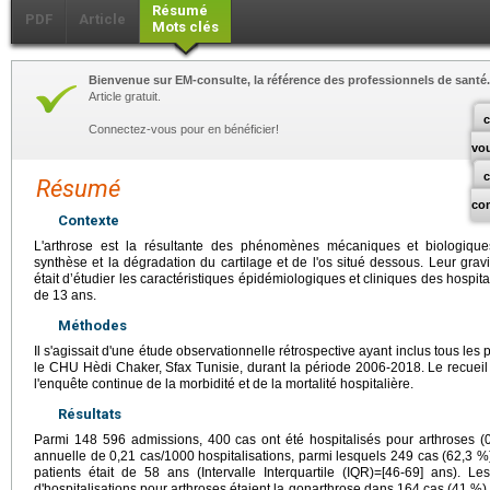
Résumé
PDF
Article
Mots clés
Bienvenue sur EM-consulte, la référence des professionnels de santé.
Article gratuit.
c
Connectez-vous pour en bénéficier!
vo
Résumé
co
Contexte
L'arthrose est la résultante des phénomènes mécaniques et biologiques 
synthèse et la dégradation du cartilage et de l'os situé dessous. Leur gravit
était d’étudier les caractéristiques épidémiologiques et cliniques des hospit
de 13 ans.
Méthodes
Il s'agissait d'une étude observationnelle rétrospective ayant inclus tous les
le CHU Hèdi Chaker, Sfax Tunisie, durant la période 2006-2018. Le recueil 
l'enquête continue de la morbidité et de la mortalité hospitalière.
Résultats
Parmi 148 596 admissions, 400 cas ont été hospitalisés pour arthroses (0
annuelle de 0,21 cas/1000 hospitalisations, parmi lesquels 249 cas (62,3 
patients était de 58 ans (Intervalle Interquartile (IQR)=[46-69] ans). L
d'hospitalisations pour arthroses étaient la gonarthrose dans 164 cas (41 %),