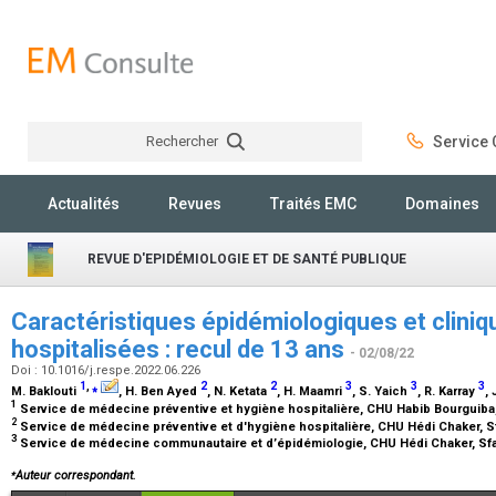
Rechercher
Service C
Rechercher
Actualités
Revues
Traités EMC
Domaines
REVUE D'EPIDÉMIOLOGIE ET DE SANTÉ PUBLIQUE
Caractéristiques épidémiologiques et clini
hospitalisées : recul de 13 ans
- 02/08/22
Doi : 10.1016/j.respe.2022.06.226
1
,
⁎
2
2
3
3
3
M. Baklouti
, H. Ben Ayed
, N. Ketata
, H. Maamri
, S. Yaich
, R. Karray
, 
1
Service de médecine préventive et hygiène hospitalière, CHU Habib Bourguiba
2
Service de médecine préventive et d'hygiène hospitalière, CHU Hédi Chaker, S
3
Service de médecine communautaire et d’épidémiologie, CHU Hédi Chaker, Sf
⁎
Auteur correspondant.