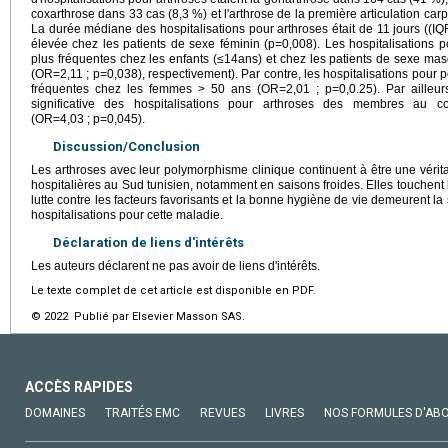
coxarthrose dans 33 cas (8,3 %) et l'arthrose de la première articulation ca
La durée médiane des hospitalisations pour arthroses était de 11 jours ((IQR)
élevée chez les patients de sexe féminin (p=0,008). Les hospitalisations p
plus fréquentes chez les enfants (≤14ans) et chez les patients de sexe ma
(OR=2,11 ; p=0,038), respectivement). Par contre, les hospitalisations pour p
fréquentes chez les femmes > 50 ans (OR=2,01 ; p=0,0.25). Par ailleu
significative des hospitalisations pour arthroses des membres au c
(OR=4,03 ; p=0,045).
Discussion/Conclusion
Les arthroses avec leur polymorphisme clinique continuent à être une véri
hospitalières au Sud tunisien, notamment en saisons froides. Elles touchent 
lutte contre les facteurs favorisants et la bonne hygiène de vie demeurent la 
hospitalisations pour cette maladie.
Déclaration de liens d'intérêts
Les auteurs déclarent ne pas avoir de liens d'intérêts.
Le texte complet de cet article est disponible en PDF.
© 2022 Publié par Elsevier Masson SAS.
ACCÈS RAPIDES
DOMAINES
TRAITÉS EMC
REVUES
LIVRES
NOS FORMULES D'AB