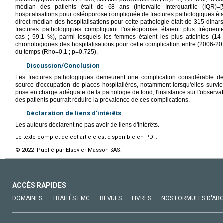
médian des patients était de 68 ans (Intervalle Interquartile (IQR
hospitalisations pour ostéoporose compliquée de fractures pathologiques étai
direct médian des hospitalisations pour cette pathologie était de 315 dina
fractures pathologiques compliquant l'ostéoporose étaient plus fréquen
cas ; 59,1 %), parmi lesquels les femmes étaient les plus atteintes (1
chronologiques des hospitalisations pour cette complication entre (2006-20
du temps (Rho=0,1 ; p=0,725).
Discussion/Conclusion
Les fractures pathologiques demeurent une complication considérable de 
source d'occupation de places hospitalières, notamment lorsqu'elles survie
prise en charge adéquate de la pathologie de fond, l'insistance sur l'observ
des patients pourrait réduire la prévalence de ces complications.
Déclaration de liens d'intérêts
Les auteurs déclarent ne pas avoir de liens d'intérêts.
Le texte complet de cet article est disponible en PDF.
© 2022 Publié par Elsevier Masson SAS.
ACCÈS RAPIDES
DOMAINES
TRAITÉS EMC
REVUES
LIVRES
NOS FORMULES D'AB