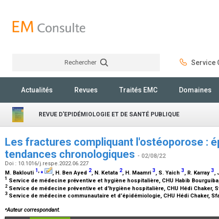
Rechercher
Service C
Rechercher
Actualités
Revues
Traités EMC
Domaines
REVUE D'EPIDÉMIOLOGIE ET DE SANTÉ PUBLIQUE
Les fractures compliquant l'ostéoporose : é
tendances chronologiques
- 02/08/22
Doi : 10.1016/j.respe.2022.06.227
1
,
⁎
2
2
3
3
3
M. Baklouti
, H. Ben Ayed
, N. Ketata
, H. Maamri
, S. Yaich
, R. Karray
, 
1
Service de médecine préventive et hygiène hospitalière, CHU Habib Bourguiba
2
Service de médecine préventive et d'hygiène hospitalière, CHU Hédi Chaker, S
3
Service de médecine communautaire et d’épidémiologie, CHU Hédi Chaker, Sf
⁎
Auteur correspondant.