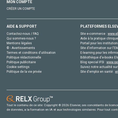
MON COMPTE
CRÉER UN COMPTE
AIDE & SUPPORT
PLATEFORMES ELSE
Contactez-nous / FAQ
Site e-commerce :
www.el
Qui sommes-nous ?
Aide à la pratique clinique
Mentions légales
Portail pour les institution
© - Avertissements
Site d'information sur l'E
Termes et conditions d'utilisation
E-learning pour les infirmi
Politique rédactionnelle
Bibliothèque d'e-books Els
Politique publicitaire
Blog special IFSI :
www.gen
Cookie settings
Suivez notre actualité sur
Politique de la vie privée
Site d'emploi en santé :
e
Tout le contenu de ce site: Copyright © 2026 Elsevier, ses concédants de licence e
de données, a la formation en IA et aux technologies similaires. Pour tout con