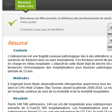
Résumé
PDF
Mots clés
Bienvenue sur EM-consulte, la référence des professionnels de santé.
Article gratuit.
c
Connectez-vous pour en bénéficier!
vo
Résumé
co
Contexte
L'ostéoporose est une fragilité osseuse pathologique liée à des altérations qu
survenue de fractures avec ou sans traumatisme. Ces fractures seront de grav
en charge en milieu hospitalier. L'objectif de cette étude était de décrire le
tendances chronologiques des hospitalisations pour fractures pathologi
période de 13 ans.
Méthodes
Il s'agissait d'une étude observationnelle rétrospective ayant inclus tous le
dans le CHU Hédi Chaker, Sfax Tunisie, durant la période 2006-2018. Le recu
de l'enquête continue de suivi de la morbidité et de la mortalité hospitalière.
Résultats
Parmi 148 596 admissions, 144 cas ont été hospitalisés pour ostéoporoses (
annuelle de 0,7cas/10 000 hospitalisations. Les hospitalisations pour 
pathologiques étaient 22 cas, soit une prévalence de (15,3 %). Au total,18 ca