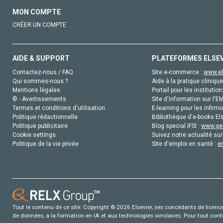
MON COMPTE
CRÉER UN COMPTE
AIDE & SUPPORT
PLATEFORMES ELSE
Contactez-nous / FAQ
Site e-commerce :
www.el
Qui sommes-nous ?
Aide à la pratique clinique
Mentions légales
Portail pour les institution
© - Avertissements
Site d'information sur l'E
Termes et conditions d'utilisation
E-learning pour les infirmi
Politique rédactionnelle
Bibliothèque d'e-books Els
Politique publicitaire
Blog special IFSI :
www.gen
Cookie settings
Suivez notre actualité sur
Politique de la vie privée
Site d'emploi en santé :
e
Tout le contenu de ce site: Copyright © 2026 Elsevier, ses concédants de licence e
de données, a la formation en IA et aux technologies similaires. Pour tout con