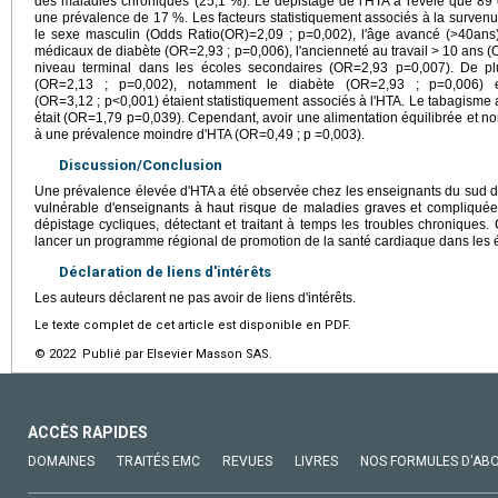
des maladies chroniques (25,1 %). Le dépistage de l'HTA a révélé que 89 c
une prévalence de 17 %. Les facteurs statistiquement associés à la survenu
le sexe masculin (Odds Ratio(OR)=2,09 ; p=0,002), l'âge avancé (>40ans
médicaux de diabète (OR=2,93 ; p=0,006), l'ancienneté au travail > 10 ans 
niveau terminal dans les écoles secondaires (OR=2,93 p=0,007). De pl
(OR=2,13 ; p=0,002), notamment le diabète (OR=2,93 ; p=0,006) et
(OR=3,12 ; p<0,001) étaient statistiquement associés à l'HTA. Le tabagisme ac
était (OR=1,79 p=0,039). Cependant, avoir une alimentation équilibrée et no
à une prévalence moindre d'HTA (OR=0,49 ; p =0,003).
Discussion/Conclusion
Une prévalence élevée d'HTA a été observée chez les enseignants du sud d
vulnérable d'enseignants à haut risque de maladies graves et compliqué
dépistage cycliques, détectant et traitant à temps les troubles chroniques.
lancer un programme régional de promotion de la santé cardiaque dans les 
Déclaration de liens d'intérêts
Les auteurs déclarent ne pas avoir de liens d'intérêts.
Le texte complet de cet article est disponible en PDF.
© 2022 Publié par Elsevier Masson SAS.
ACCÈS RAPIDES
DOMAINES
TRAITÉS EMC
REVUES
LIVRES
NOS FORMULES D'AB