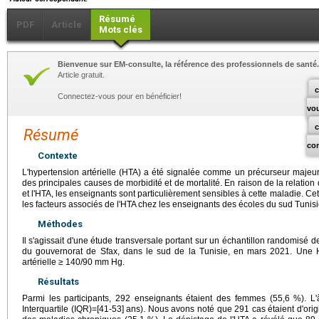
Résumé
PDF
Article
Mots clés
Bienvenue sur EM-consulte, la référence des professionnels de santé.
Article gratuit.
c
Connectez-vous pour en bénéficier!
vo
Résumé
co
Contexte
L'hypertension artérielle (HTA) a été signalée comme un précurseur majeu
des principales causes de morbidité et de mortalité. En raison de la relation d
et l'HTA, les enseignants sont particulièrement sensibles à cette maladie. Cet
les facteurs associés de l'HTA chez les enseignants des écoles du sud Tunisi
Méthodes
Il s'agissait d'une étude transversale portant sur un échantillon randomisé
du gouvernorat de Sfax, dans le sud de la Tunisie, en mars 2021. Une
artérielle ≥ 140/90 mm Hg.
Résultats
Parmi les participants, 292 enseignants étaient des femmes (55,6 %). L'
Interquartile (IQR)=[41-53] ans). Nous avons noté que 291 cas étaient d'orig