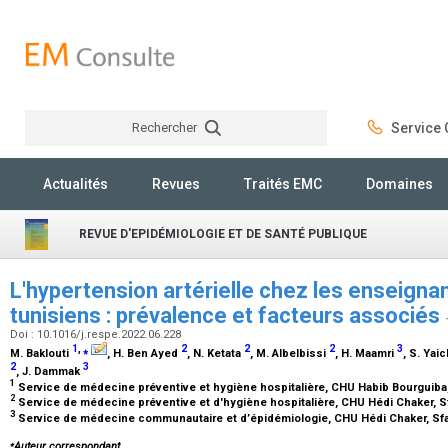
Rechercher
Service C
Rechercher
Actualités
Revues
Traités EMC
Domaines
REVUE D'EPIDÉMIOLOGIE ET DE SANTÉ PUBLIQUE
L'hypertension artérielle chez les enseigna
tunisiens : prévalence et facteurs associés
Doi : 10.1016/j.respe.2022.06.228
1
,
⁎
2
2
2
3
M. Baklouti
, H. Ben Ayed
, N. Ketata
, M. Albelbissi
, H. Maamri
, S. Yai
2
3
, J. Dammak
1
Service de médecine préventive et hygiène hospitalière, CHU Habib Bourguiba
2
Service de médecine préventive et d'hygiène hospitalière, CHU Hédi Chaker, S
3
Service de médecine communautaire et d’épidémiologie, CHU Hédi Chaker, Sf
⁎
Auteur correspondant.