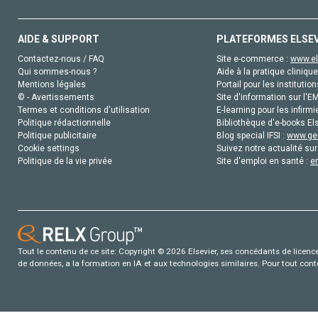
AIDE & SUPPORT
PLATEFORMES ELSE
Contactez-nous / FAQ
Site e-commerce :
www.el
Qui sommes-nous ?
Aide à la pratique clinique
Mentions légales
Portail pour les institution
© - Avertissements
Site d'information sur l'E
Termes et conditions d'utilisation
E-learning pour les infirmi
Politique rédactionnelle
Bibliothèque d'e-books Els
Politique publicitaire
Blog special IFSI :
www.gen
Cookie settings
Suivez notre actualité sur
Politique de la vie privée
Site d'emploi en santé :
e
Tout le contenu de ce site: Copyright © 2026 Elsevier, ses concédants de licence e
de données, a la formation en IA et aux technologies similaires. Pour tout con