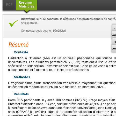
Résumé
PDF
Mots clés
Bienvenue sur EM-consulte, la référence des professionnels de santé.
Article gratuit.
c
Connectez-vous pour en bénéficier!
vo
Résumé
co
Contexte
L'addiction à l'Internet (AAI) est un nouveau phénomène qui touche les
universitaires. Les étudiants paramédicaux (EPM) restaient à risque d'être
spécificité de leur section universitaire scientifique. Cette étude visait à es
du sud tunisien et à identifier leurs facteurs prédisposants.
Méthodes
Il s'agissait d'une étude d'observation transversale moyennant un questio
un échantillon randomisé d'EPM du Sud tunisien, en mars-mai 2021.
Résultats
Parmi 315 participants, il y avait 100 hommes (32,7 %). L'âge moyen étai
l'Internet était notée dans 154 cas, soit une prévalence de 48,9 %. Les pri
à l'AAI étaient le fait de vivre dans une résidence universitaire (Odds Ratio
amis (ORA=22,8 ; p=0,04), l'âge de la première utilisation d'Internet <1
connexion utilisé, principalement les téléphones portables ou les tablette