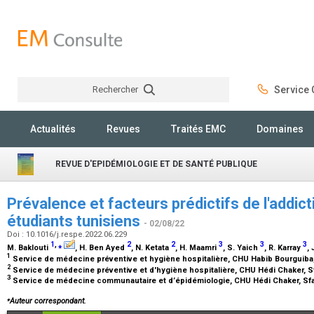
Rechercher
Service C
Rechercher
Actualités
Revues
Traités EMC
Domaines
REVUE D'EPIDÉMIOLOGIE ET DE SANTÉ PUBLIQUE
Prévalence et facteurs prédictifs de l'addicti
étudiants tunisiens
- 02/08/22
Doi : 10.1016/j.respe.2022.06.229
1
,
⁎
2
2
3
3
3
M. Baklouti
, H. Ben Ayed
, N. Ketata
, H. Maamri
, S. Yaich
, R. Karray
, 
1
Service de médecine préventive et hygiène hospitalière, CHU Habib Bourguiba
2
Service de médecine préventive et d'hygiène hospitalière, CHU Hédi Chaker, S
3
Service de médecine communautaire et d’épidémiologie, CHU Hédi Chaker, Sf
⁎
Auteur correspondant.