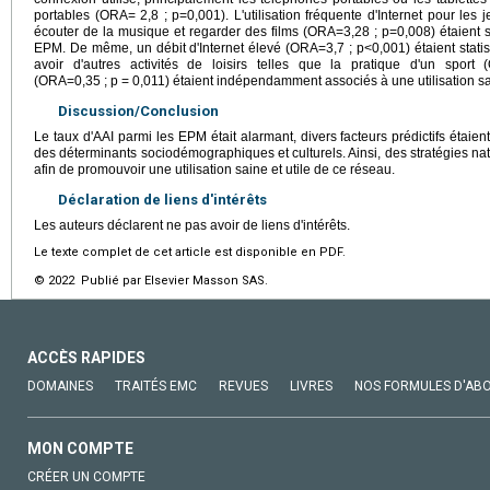
portables (ORA= 2,8 ; p=0,001). L'utilisation fréquente d'Internet pour les
écouter de la musique et regarder des films (ORA=3,28 ; p=0,008) étaient s
EPM. De même, un débit d'Internet élevé (ORA=3,7 ; p<0,001) étaient statist
avoir d'autres activités de loisirs telles que la pratique d'un spor
(ORA=0,35 ; p = 0,011) étaient indépendamment associés à une utilisation sai
Discussion/Conclusion
Le taux d'AAI parmi les EPM était alarmant, divers facteurs prédictifs éta
des déterminants sociodémographiques et culturels. Ainsi, des stratégies nat
afin de promouvoir une utilisation saine et utile de ce réseau.
Déclaration de liens d'intérêts
Les auteurs déclarent ne pas avoir de liens d'intérêts.
Le texte complet de cet article est disponible en PDF.
© 2022 Publié par Elsevier Masson SAS.
ACCÈS RAPIDES
DOMAINES
TRAITÉS EMC
REVUES
LIVRES
NOS FORMULES D'AB
MON COMPTE
CRÉER UN COMPTE