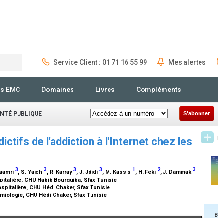
Service Client : 01 71 16 55 99
Mes alertes
Rechercher
és EMC
Domaines
Livres
Compléments
ANTÉ PUBLIQUE
S'abonner
ctifs de l'addiction à l'Internet chez les
3
3
3
3
1
2
3
Maamri
, S. Yaich
, R. Karray
, J. Jdidi
, M. Kassis
, H. Feki
, J. Dammak
italière, CHU Habib Bourguiba, Sfax Tunisie
spitalière, CHU Hédi Chaker, Sfax Tunisie
iologie, CHU Hédi Chaker, Sfax Tunisie
B