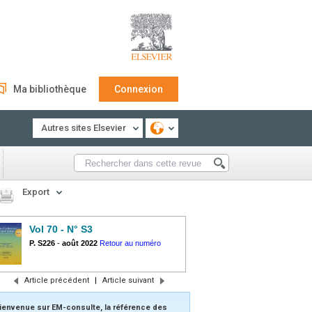
Ma bibliothèque
Connexion
Autres sites Elsevier
Export
Vol 70 - N° S3
P. S226
-
août 2022
Retour au numéro
Article précédent
|
Article suivant
ienvenue sur EM-consulte, la référence des