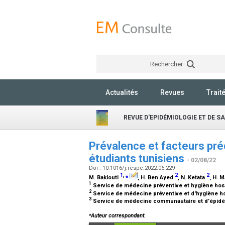
Rechercher
Actualités
Revues
Trait
REVUE D'EPIDÉMIOLOGIE ET DE S
Prévalence et facteurs prédi
étudiants tunisiens
- 02/08/22
Doi : 10.1016/j.respe.2022.06.229
1
,
⁎
2
2
M. Baklouti
, H. Ben Ayed
, N. Ketata
, H. 
1
Service de médecine préventive et hygiène hosp
2
Service de médecine préventive et d'hygiène ho
3
Service de médecine communautaire et d’épidém
⁎
Auteur correspondant.