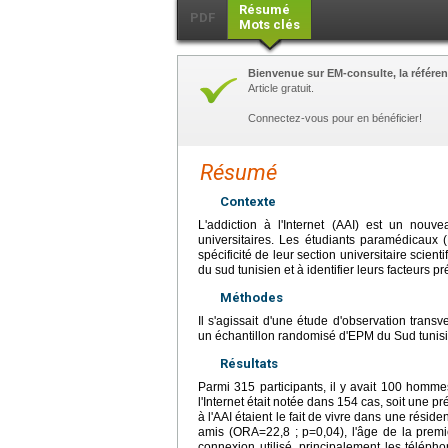
Résumé
PDF
Mots clés
Bienvenue sur EM-consulte, la référen
Article gratuit.
Connectez-vous pour en bénéficier!
Résumé
Contexte
L'addiction à l'Internet (AAI) est un nouv
universitaires. Les étudiants paramédicaux (
spécificité de leur section universitaire scien
du sud tunisien et à identifier leurs facteurs p
Méthodes
Il s'agissait d'une étude d'observation tran
un échantillon randomisé d'EPM du Sud tunis
Résultats
Parmi 315 participants, il y avait 100 homm
l'Internet était notée dans 154 cas, soit une
à l'AAI étaient le fait de vivre dans une rési
amis (ORA=22,8 ; p=0,04), l'âge de la premi
connexion utilisé, principalement les téléph