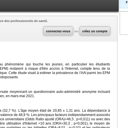
p
ce des professionnels de santé.
connectez-vous
ou
créez un compte
eau phénomène qui touche les jeunes, en particulier les étudiants
EPM) restaient à risque d'être accros à l'Internet, compte tenu de la
tifique. Cette étude visait à estimer la prévalence de l'AAI parmi les EPM
rédisposants.
sversale moyennant un questionnaire auto-administré anonyme incluant
ien, en mars-mai 2021.
es (32,7 %). L'âge moyen était de 20,85 ± 1,31 ans. La dépendance à
 prévalence de 48,9 %. Les principaux facteurs indépendamment associés
dence universitaire (Odds Ratio ajusté (ORA)=46,5 ; p=0,011) ou avec des
ère utilisation d'Internet <10 ans (ORA=30,3 ; p<0,001), le moyen de
ones portables ou les tablettes (ORA=8,01 ; p=0,02) et les ordinateurs