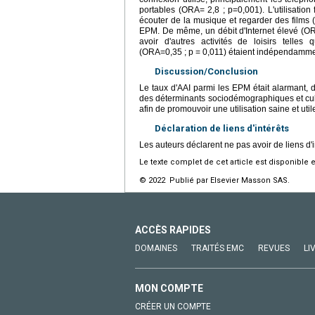
portables (ORA= 2,8 ; p=0,001). L'utilisation
écouter de la musique et regarder des films 
EPM. De même, un débit d'Internet élevé (ORA=
avoir d'autres activités de loisirs tell
(ORA=0,35 ; p = 0,011) étaient indépendamment
Discussion/Conclusion
Le taux d'AAI parmi les EPM était alarmant, 
des déterminants sociodémographiques et cultur
afin de promouvoir une utilisation saine et uti
Déclaration de liens d'intérêts
Les auteurs déclarent ne pas avoir de liens d'i
Le texte complet de cet article est disponible 
© 2022 Publié par Elsevier Masson SAS.
ACCÈS RAPIDES
DOMAINES
TRAITÉS EMC
REVUES
LI
MON COMPTE
CRÉER UN COMPTE