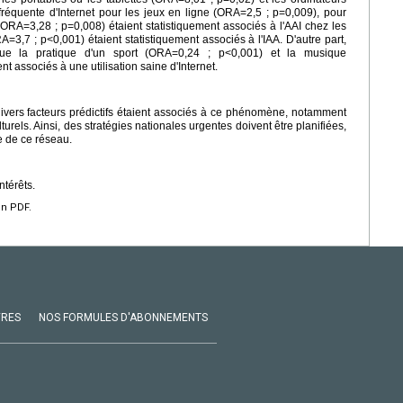
 fréquente d'Internet pour les jeux en ligne (ORA=2,5 ; p=0,009), pour
(ORA=3,28 ; p=0,008) étaient statistiquement associés à l'AAI chez les
3,7 ; p<0,001) étaient statistiquement associés à l'IAA. D'autre part,
es que la pratique d'un sport (ORA=0,24 ; p<0,001) et la musique
 associés à une utilisation saine d'Internet.
divers facteurs prédictifs étaient associés à ce phénomène, notamment
els. Ainsi, des stratégies nationales urgentes doivent être planifiées,
le de ce réseau.
ntérêts.
en PDF.
VRES
NOS FORMULES D'ABONNEMENTS