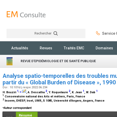
Rechercher
Service C
Rechercher
Actualités
Revues
Traités EMC
Domaines
REVUE D'EPIDÉMIOLOGIE ET DE SANTÉ PUBLIQUE
Analyse spatio-temporelles des troubles m
partir du « Global Burden of Disease », 199
Doi : 10.1016/j.respe.2022.06.234
1
,
⁎
2
2
1
1
H. Bouziri
, A. Descatha
, Y. Roquelaure
, K. Jean
, W. Dab
1
Conservatoire national des Arts et métiers, Paris, France
2
Inserm, EHESP, Irset, UMR_S 1085, Université d'Angers, Angers, France
⁎
Auteur correspondant.
Résumé