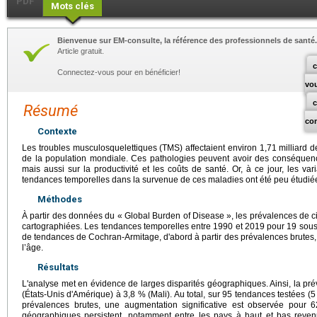
PDF
Mots clés
Bienvenue sur EM-consulte, la référence des professionnels de santé.
Article gratuit.
c
Connectez-vous pour en bénéficier!
vo
Résumé
co
Contexte
Les troubles musculosquelettiques (TMS) affectaient environ 1,71 milliard 
de la population mondiale. Ces pathologies peuvent avoir des conséquence
mais aussi sur la productivité et les coûts de santé. Or, à ce jour, les v
tendances temporelles dans la survenue de ces maladies ont été peu étudié
Méthodes
À partir des données du « Global Burden of Disease », les prévalences de 
cartographiées. Les tendances temporelles entre 1990 et 2019 pour 19 sous-
de tendances de Cochran-Armitage, d'abord à partir des prévalences brutes,
l’âge.
Résultats
L'analyse met en évidence de larges disparités géographiques. Ainsi, la pr
(États-Unis d'Amérique) à 3,8 % (Mali). Au total, sur 95 tendances testées (
prévalences brutes, une augmentation significative est observée pour 6
géographiques persistent, notamment entre les pays à haut et bas reven