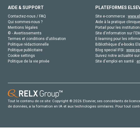
AIDE & SUPPORT
PLATEFORMES ELSE
Contactez-nous / FAQ
Site e-commerce :
www.el
Qui sommes-nous ?
Aide à la pratique clinique
Mentions légales
Portail pour les institution
© - Avertissements
Site d'information sur l'E
Termes et conditions d'utilisation
E-learning pour les infirmi
Politique rédactionnelle
Bibliothèque d'e-books Els
Politique publicitaire
Blog special IFSI :
www.gen
Cookie settings
Suivez notre actualité sur
Politique de la vie privée
Site d'emploi en santé :
e
Tout le contenu de ce site: Copyright © 2026 Elsevier, ses concédants de licence e
de données, a la formation en IA et aux technologies similaires. Pour tout con