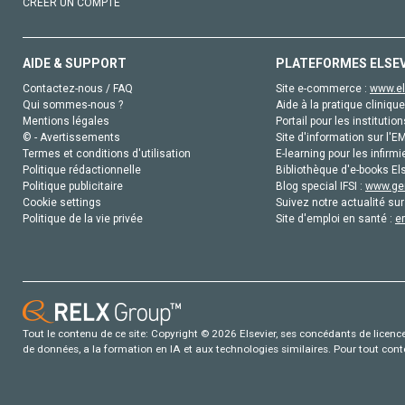
CRÉER UN COMPTE
AIDE & SUPPORT
PLATEFORMES ELSE
Contactez-nous / FAQ
Site e-commerce :
www.el
Qui sommes-nous ?
Aide à la pratique clinique
Mentions légales
Portail pour les institution
© - Avertissements
Site d'information sur l'E
Termes et conditions d'utilisation
E-learning pour les infirmi
Politique rédactionnelle
Bibliothèque d'e-books Els
Politique publicitaire
Blog special IFSI :
www.gen
Cookie settings
Suivez notre actualité sur
Politique de la vie privée
Site d'emploi en santé :
e
Tout le contenu de ce site: Copyright © 2026 Elsevier, ses concédants de licence e
de données, a la formation en IA et aux technologies similaires. Pour tout con