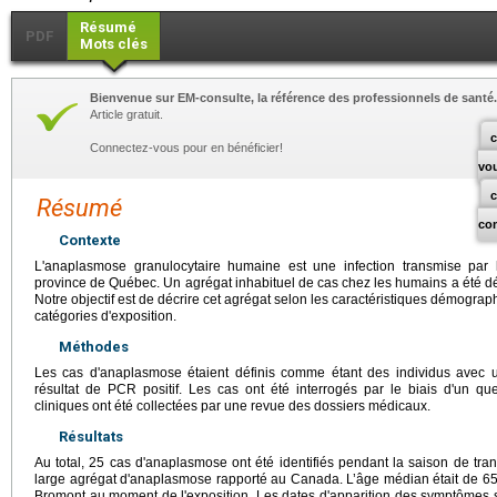
Résumé
PDF
Mots clés
Bienvenue sur EM-consulte, la référence des professionnels de santé.
Article gratuit.
c
Connectez-vous pour en bénéficier!
vo
Résumé
co
Contexte
L'anaplasmose granulocytaire humaine est une infection transmise par
province de Québec. Un agrégat inhabituel de cas chez les humains a été dét
Notre objectif est de décrire cet agrégat selon les caractéristiques démograph
catégories d'exposition.
Méthodes
Les cas d'anaplasmose étaient définis comme étant des individus avec u
résultat de PCR positif. Les cas ont été interrogés par le biais d'un qu
cliniques ont été collectées par une revue des dossiers médicaux.
Résultats
Au total, 25 cas d'anaplasmose ont été identifiés pendant la saison de tran
large agrégat d'anaplasmose rapporté au Canada. L’âge médian était de 65 
Bromont au moment de l'exposition. Les dates d'apparition des symptômes se