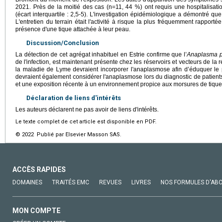
2021. Près de la moitié des cas (n=11, 44 %) ont requis une hospitalisat
(écart interquartile : 2,5-5). L'investigation épidémiologique a démontré qu
L'entretien du terrain était l'activité à risque la plus fréquemment rappor
présence d'une tique attachée à leur peau.
Discussion/Conclusion
La détection de cet agrégat inhabituel en Estrie confirme que l’
Anaplasma p
de l'infection, est maintenant présente chez les réservoirs et vecteurs de l
la maladie de Lyme devraient incorporer l'anaplasmose afin d’éduquer le pu
devraient également considérer l'anaplasmose lors du diagnostic de patient
et une exposition récente à un environnement propice aux morsures de tique
Déclaration de liens d'intérêts
Les auteurs déclarent ne pas avoir de liens d'intérêts.
Le texte complet de cet article est disponible en PDF.
© 2022 Publié par Elsevier Masson SAS.
ACCÈS RAPIDES
DOMAINES
TRAITÉS EMC
REVUES
LIVRES
NOS FORMULES D'AB
MON COMPTE