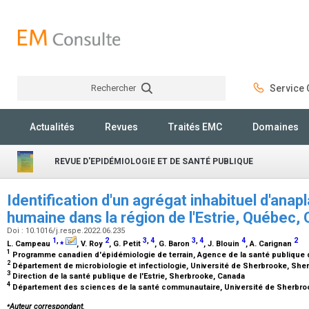
Rechercher
Service C
Rechercher
Actualités
Revues
Traités EMC
Domaines
REVUE D'EPIDÉMIOLOGIE ET DE SANTÉ PUBLIQUE
Identification d'un agrégat inhabituel d'ana
humaine dans la région de l'Estrie, Québec
Doi : 10.1016/j.respe.2022.06.235
1
,
⁎
2
3
,
4
3
,
4
4
2
L. Campeau
, V. Roy
, G. Petit
, G. Baron
, J. Blouin
, A. Carignan
1
Programme canadien d'épidémiologie de terrain, Agence de la santé publique
2
Département de microbiologie et infectiologie, Université de Sherbrooke, Sh
3
Direction de la santé publique de l'Estrie, Sherbrooke, Canada
4
Département des sciences de la santé communautaire, Université de Sherbro
⁎
Auteur correspondant.