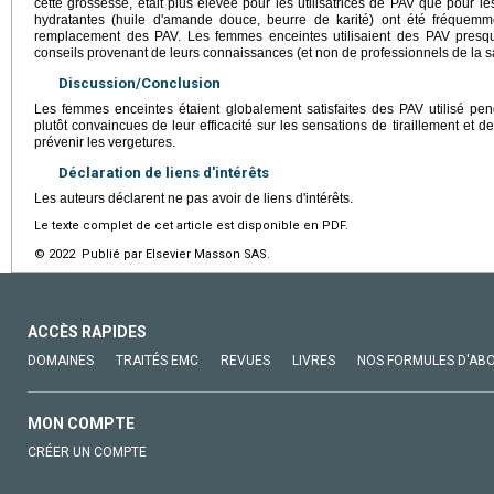
cette grossesse, était plus élevée pour les utilisatrices de PAV que pour le
hydratantes (huile d'amande douce, beurre de karité) ont été fréque
remplacement des PAV. Les femmes enceintes utilisaient des PAV presq
conseils provenant de leurs connaissances (et non de professionnels de la s
Discussion/Conclusion
Les femmes enceintes étaient globalement satisfaites des PAV utilisé pen
plutôt convaincues de leur efficacité sur les sensations de tiraillement et
prévenir les vergetures.
Déclaration de liens d'intérêts
Les auteurs déclarent ne pas avoir de liens d'intérêts.
Le texte complet de cet article est disponible en PDF.
© 2022 Publié par Elsevier Masson SAS.
ACCÈS RAPIDES
DOMAINES
TRAITÉS EMC
REVUES
LIVRES
NOS FORMULES D'AB
MON COMPTE
CRÉER UN COMPTE