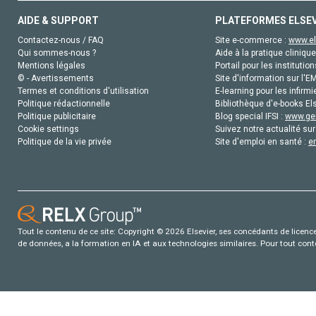
AIDE & SUPPORT
PLATEFORMES ELSE
Contactez-nous / FAQ
Site e-commerce :
www.el
Qui sommes-nous ?
Aide à la pratique clinique
Mentions légales
Portail pour les institution
© - Avertissements
Site d'information sur l'E
Termes et conditions d'utilisation
E-learning pour les infirmi
Politique rédactionnelle
Bibliothèque d'e-books Els
Politique publicitaire
Blog special IFSI :
www.gen
Cookie settings
Suivez notre actualité sur
Politique de la vie privée
Site d'emploi en santé :
e
Tout le contenu de ce site: Copyright © 2026 Elsevier, ses concédants de licence e
de données, a la formation en IA et aux technologies similaires. Pour tout con