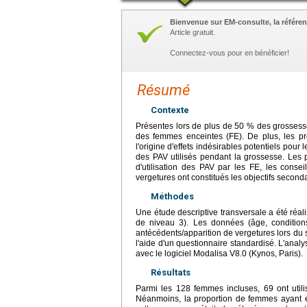
Bienvenue sur EM-consulte, la référen
Article gratuit.
Connectez-vous pour en bénéficier!
Résumé
Contexte
Présentes lors de plus de 50 % des grossesses
des femmes enceintes (FE). De plus, les pr
l'origine d'effets indésirables potentiels pour 
des PAV utilisés pendant la grossesse. Les 
d'utilisation des PAV par les FE, les consei
vergetures ont constitués les objectifs seconda
Méthodes
Une étude descriptive transversale a été réa
de niveau 3). Les données (âge, conditions
antécédents/apparition de vergetures lors du su
l'aide d'un questionnaire standardisé. L'analy
avec le logiciel Modalisa V8.0 (Kynos, Paris).
Résultats
Parmi les 128 femmes incluses, 69 ont utilis
Néanmoins, la proportion de femmes ayant e