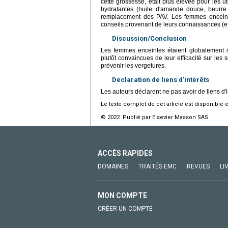
cette grossesse, était plus élevée pour les ut
hydratantes (huile d'amande douce, beurr
remplacement des PAV. Les femmes enceinte
conseils provenant de leurs connaissances (et
Discussion/Conclusion
Les femmes enceintes étaient globalement sa
plutôt convaincues de leur efficacité sur les
prévenir les vergetures.
Déclaration de liens d'intérêts
Les auteurs déclarent ne pas avoir de liens d'i
Le texte complet de cet article est disponible 
© 2022 Publié par Elsevier Masson SAS.
ACCÈS RAPIDES
DOMAINES
TRAITÉS EMC
REVUES
LI
MON COMPTE
CRÉER UN COMPTE