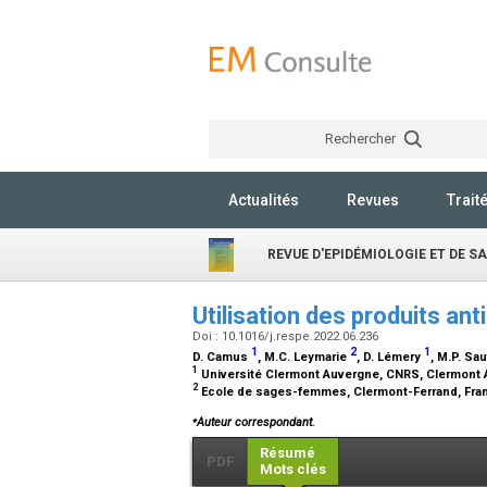
Rechercher
Actualités
Revues
Trait
REVUE D'EPIDÉMIOLOGIE ET DE S
Utilisation des produits an
Doi : 10.1016/j.respe.2022.06.236
1
2
1
D. Camus
, M.C. Leymarie
, D. Lémery
, M.P. Sa
1
Université Clermont Auvergne, CNRS, Clermont A
2
Ecole de sages-femmes, Clermont-Ferrand, Fr
⁎
Auteur correspondant.
Résumé
PDF
Mots clés