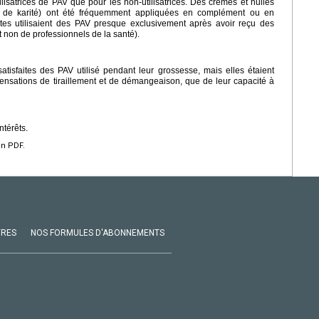
ilisatrices de PAV que pour les non-utilisatrices. Des crèmes et huiles
e de karité) ont été fréquemment appliquées en complément ou en
s utilisaient des PAV presque exclusivement après avoir reçu des
 non de professionnels de la santé).
tisfaites des PAV utilisé pendant leur grossesse, mais elles étaient
 sensations de tiraillement et de démangeaison, que de leur capacité à
ntérêts.
en PDF.
VRES
NOS FORMULES D'ABONNEMENTS