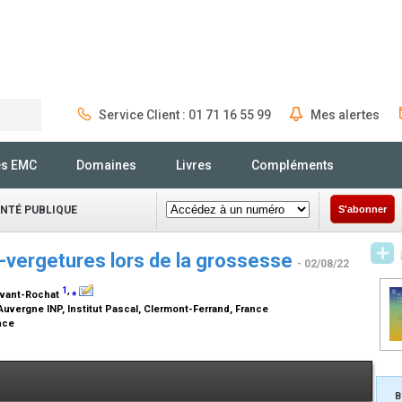
Service Client : 01 71 16 55 99
Mes alertes
Rechercher
és EMC
Domaines
Livres
Compléments
ANTÉ PUBLIQUE
S'abonner
ti-vergetures lors de la grossesse
- 02/08/22
1
,
⁎
uvant-Rochat
uvergne INP, Institut Pascal, Clermont-Ferrand, France
ance
B