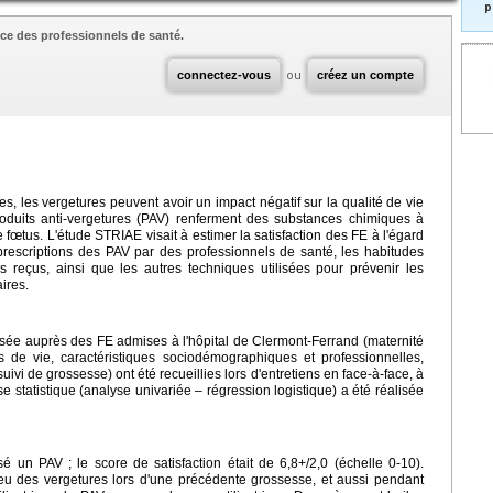
p
ce des professionnels de santé.
connectez-vous
ou
créez un compte
, les vergetures peuvent avoir un impact négatif sur la qualité de vie
oduits anti-vergetures (PAV) renferment des substances chimiques à
le fœtus. L'étude STRIAE visait à estimer la satisfaction des FE à l'égard
prescriptions des PAV par des professionnels de santé, les habitudes
ls reçus, ainsi que les autres techniques utilisées pour prévenir les
ires.
lisée auprès des FE admises à l'hôpital de Clermont-Ferrand (maternité
 de vie, caractéristiques sociodémographiques et professionnelles,
ivi de grossesse) ont été recueillies lors d'entretiens en face-à-face, à
se statistique (analyse univariée – régression logistique) a été réalisée
é un PAV ; le score de satisfaction était de 6,8+/2,0 (échelle 0-10).
u des vergetures lors d'une précédente grossesse, et aussi pendant