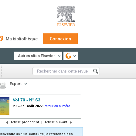
Ma bibliothèque
Connexion
Autres sites Elsevier
Export
Vol 70 - N° S3
P. S227
-
août 2022
Retour au numéro
Article précédent
|
Article suivant
ienvenue sur EM-consulte, la référence des