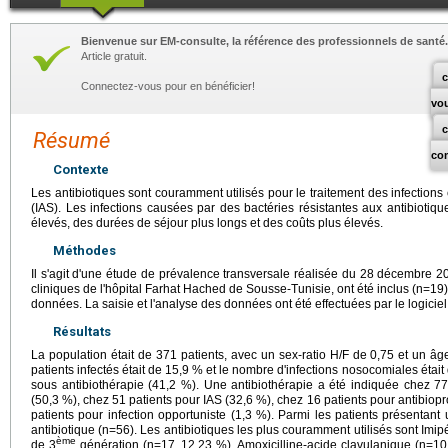
Bienvenue sur EM-consulte, la référence des professionnels de santé.
Article gratuit.
c
Connectez-vous pour en bénéficier!
vo
Résumé
co
Contexte
Les antibiotiques sont couramment utilisés pour le traitement des infectio
(IAS). Les infections causées par des bactéries résistantes aux antibiotiqu
élevés, des durées de séjour plus longs et des coûts plus élevés.
Méthodes
Il s'agit d'une étude de prévalence transversale réalisée du 28 décembre 2
cliniques de l'hôpital Farhat Hached de Sousse-Tunisie, ont été inclus (n=19)
données. La saisie et l'analyse des données ont été effectuées par le logicie
Résultats
La population était de 371 patients, avec un sex-ratio H/F de 0,75 et un 
patients infectés était de 15,9 % et le nombre d'infections nosocomiales était
sous antibiothérapie (41,2 %). Une antibiothérapie a été indiquée chez 7
(50,3 %), chez 51 patients pour IAS (32,6 %), chez 16 patients pour antibiopr
patients pour infection opportuniste (1,3 %). Parmi les patients présentant
antibiotique (n=56). Les antibiotiques les plus couramment utilisés sont I
ème
de 3
génération (n=17, 12,23 %), Amoxicilline-acide clavulanique (n=10