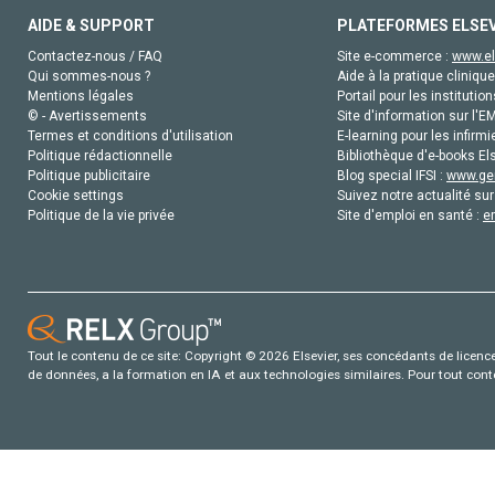
AIDE & SUPPORT
PLATEFORMES ELSE
Contactez-nous / FAQ
Site e-commerce :
www.el
Qui sommes-nous ?
Aide à la pratique clinique
Mentions légales
Portail pour les institution
© - Avertissements
Site d'information sur l'E
Termes et conditions d'utilisation
E-learning pour les infirmi
Politique rédactionnelle
Bibliothèque d'e-books Els
Politique publicitaire
Blog special IFSI :
www.gen
Cookie settings
Suivez notre actualité sur
Politique de la vie privée
Site d'emploi en santé :
e
Tout le contenu de ce site: Copyright © 2026 Elsevier, ses concédants de licence e
de données, a la formation en IA et aux technologies similaires. Pour tout con