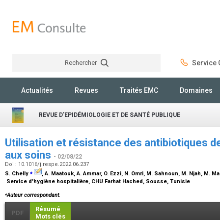
Rechercher
Service C
Rechercher
Actualités
Revues
Traités EMC
Domaines
REVUE D'EPIDÉMIOLOGIE ET DE SANTÉ PUBLIQUE
Utilisation et résistance des antibiotiques 
aux soins
- 02/08/22
Doi : 10.1016/j.respe.2022.06.237
⁎
S. Chelly
, A. Maatouk, A. Ammar, O. Ezzi, N. Omri, M. Sahnoun, M. Njah, M. M
Service d'hygiène hospitalière, CHU Farhat Hached, Sousse, Tunisie
⁎
Auteur correspondant.
Résumé
PDF
Mots clés