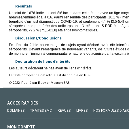
Résultats
Un total de 1676 individus ont été inclus dans cette étude avec un âge moye
hommes/femmes égal à 0,6. Parmi l'ensemble des participants, 10,1 % (Interv
bénéficié d'un test diagnostique COVID-19, et seulement 4,4 % [3,5-5,4] on
séroprévalence pondérée des anticorps anti- N et/ou anti-S-RBD était égale
séropositifs, 79,2 % [75,1-82,8] étaient asymptomatiques.
Discussions/Conclusions
En dépit du faible pourcentage de sujets ayant déclaré avoir été infectés
séropositifs. Devant l’émergence de nouveaux variants, de futures études 
de monitorer l'immunité communautaire naturelle ou acquise par la vaccinatio
Déclaration de liens d'intérêts
Les auteurs déclarent ne pas avoir de liens d'intérêts.
Le texte complet de cet article est disponible en PDF.
© 2022 Publié par Elsevier Masson SAS.
ACCÈS RAPIDES
DOMAINES
TRAITÉS EMC
REVUES
LIVRES
NOS FORMULES D'AB
MON COMPTE