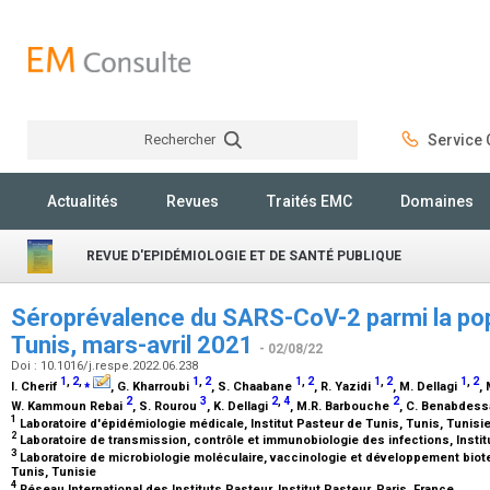
Rechercher
Service C
Rechercher
Actualités
Revues
Traités EMC
Domaines
REVUE D'EPIDÉMIOLOGIE ET DE SANTÉ PUBLIQUE
Séroprévalence du SARS-CoV-2 parmi la pop
Tunis, mars-avril 2021
- 02/08/22
Doi : 10.1016/j.respe.2022.06.238
1
,
2
,
⁎
1
,
2
1
,
2
1
,
2
1
,
2
I. Cherif
, G. Kharroubi
, S. Chaabane
, R. Yazidi
, M. Dellagi
,
2
3
2
,
4
2
W. Kammoun Rebai
, S. Rourou
, K. Dellagi
, M.R. Barbouche
, C. Benabdes
1
Laboratoire d'épidémiologie médicale, Institut Pasteur de Tunis, Tunis, Tunisi
2
Laboratoire de transmission, contrôle et immunobiologie des infections, Instit
3
Laboratoire de microbiologie moléculaire, vaccinologie et développement biote
Tunis, Tunisie
4
Réseau International des Instituts Pasteur, Institut Pasteur, Paris, France