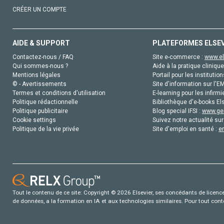
CRÉER UN COMPTE
AIDE & SUPPORT
PLATEFORMES ELSE
Contactez-nous / FAQ
Site e-commerce :
www.el
Qui sommes-nous ?
Aide à la pratique clinique
Mentions légales
Portail pour les institution
© - Avertissements
Site d'information sur l'E
Termes et conditions d'utilisation
E-learning pour les infirmi
Politique rédactionnelle
Bibliothèque d'e-books Els
Politique publicitaire
Blog special IFSI :
www.gen
Cookie settings
Suivez notre actualité sur
Politique de la vie privée
Site d'emploi en santé :
e
Tout le contenu de ce site: Copyright © 2026 Elsevier, ses concédants de licence e
de données, a la formation en IA et aux technologies similaires. Pour tout con