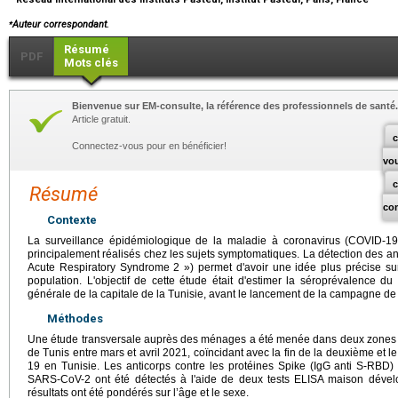
⁎
Auteur correspondant.
Résumé
PDF
Mots clés
Bienvenue sur EM-consulte, la référence des professionnels de santé.
Article gratuit.
c
Connectez-vous pour en bénéficier!
vo
Résumé
co
Contexte
La surveillance épidémiologique de la maladie à coronavirus (COVID-19
principalement réalisés chez les sujets symptomatiques. La détection des a
Acute Respiratory Syndrome 2 ») permet d'avoir une idée plus précise sur
population. L'objectif de cette étude était d'estimer la séroprévalence 
générale de la capitale de la Tunisie, avant le lancement de la campagne de
Méthodes
Une étude transversale auprès des ménages a été menée dans deux zones de f
de Tunis entre mars et avril 2021, coïncidant avec la fin de la deuxième et 
19 en Tunisie. Les anticorps contre les protéines Spike (IgG anti S-RBD)
SARS-CoV-2 ont été détectés à l'aide de deux tests ELISA maison dévelop
résultats ont été pondérés sur l’âge et le sexe.