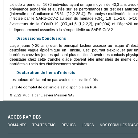
L’étude a porté sur 1676 individus ayant un âge moyen de 43,3 ans avec 
prévalence pondérée et ajustée sur les performances du test des anticor
(Intervalle de Confiance à 95 % : [22,2-28,4]). En analyse multivariée, le
infectée par le SARS-CoV-2 au sein du ménage (OR
=1,9 [1,5-2,6], p<1
a
évocateurs de la COVID-19 (OR
=1,6 [1,2-2,2], p=0,004) et l’âge<20 
a
indépendamment associés à la séropositivité au SARS-CoV-2.
Discussions/Conclusions
L’âge jeune (<20 ans) était le principal facteur associé au risque d'infe
deuxième vague épidémique en Tunisie. Ceci pourrait s'expliquer par
barrières chez les jeunes qui sont plus enclins à avoir des contacts physiqu
dépistage chez cette tranche d’âge doivent être intensifiés de même qu
barrières au sein des établissements scolaires.
Déclaration de liens d'intérêts
Les auteurs déclarent ne pas avoir de liens d'intérêts.
Le texte complet de cet article est disponible en PDF.
© 2022 Publié par Elsevier Masson SAS.
ACCÈS RAPIDES
DOMAINES
TRAITÉS EMC
REVUES
LIVRES
NOS FORMULES D'AB