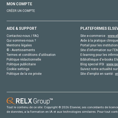
MON COMPTE
CRÉER UN COMPTE
AIDE & SUPPORT
PLATEFORMES ELSE
Contactez-nous / FAQ
Site e-commerce :
www.el
Qui sommes-nous ?
Aide à la pratique clinique
Mentions légales
Portail pour les institution
© - Avertissements
Site d'information sur l'E
Termes et conditions d'utilisation
E-learning pour les infirmi
Politique rédactionnelle
Bibliothèque d'e-books Els
Politique publicitaire
Blog special IFSI :
www.gen
Cookie settings
Suivez notre actualité sur
Politique de la vie privée
Site d'emploi en santé :
e
Tout le contenu de ce site: Copyright © 2026 Elsevier, ses concédants de licence e
de données, a la formation en IA et aux technologies similaires. Pour tout con