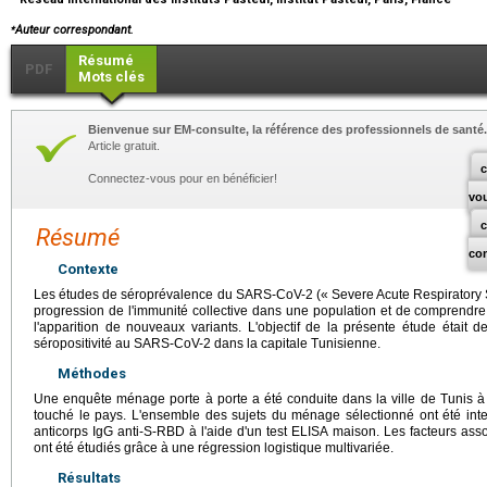
⁎
Auteur correspondant.
Résumé
PDF
Mots clés
Bienvenue sur EM-consulte, la référence des professionnels de santé.
Article gratuit.
c
Connectez-vous pour en bénéficier!
vo
Résumé
co
Contexte
Les études de séroprévalence du SARS-CoV-2 (« Severe Acute Respiratory 
progression de l'immunité collective dans une population et de comprendre
l'apparition de nouveaux variants. L'objectif de la présente étude était d
séropositivité au SARS-CoV-2 dans la capitale Tunisienne.
Méthodes
Une enquête ménage porte à porte a été conduite dans la ville de Tunis à l
touché le pays. L'ensemble des sujets du ménage sélectionné ont été inte
anticorps IgG anti-S-RBD à l'aide d'un test ELISA maison. Les facteurs ass
ont été étudiés grâce à une régression logistique multivariée.
Résultats