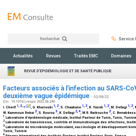
Rechercher
Service C
Rechercher
Actualités
Revues
Traités EMC
Domaines
REVUE D'EPIDÉMIOLOGIE ET DE SANTÉ PUBLIQUE
Facteurs associés à l'infection au SARS-CoV
deuxième vague épidémique
- 02/08/22
Doi : 10.1016/j.respe.2022.06.240
1
,
2
,
⁎
1
,
2
1
,
2
1
,
2
1
,
2
I. Cherif
, G. Kharroubi
, S. Chaabane
, R. Yazidi
, M. Dellagi
,
2
3
2
,
4
2
W. Kammoun Rebai
, S. Rourou
, K. Dellagi
, M.R. Barbouche
, C. Benabdes
1
Laboratoire d'épidémiologie médicale, Institut Pasteur de Tunis, Tunis, Tunisi
2
Laboratoire de transmission, contrôle et immunobiologie des infections, Instit
3
Laboratoire de microbiologie moléculaire, vaccinologie et développement biote
Tunis, Tunisie
4
Réseau International des Instituts Pasteur, Institut Pasteur, Paris, France