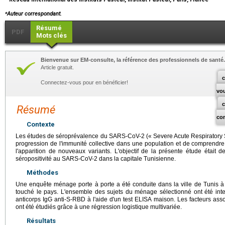
⁎
Auteur correspondant.
Résumé
PDF
Mots clés
Bienvenue sur EM-consulte, la référence des professionnels de santé.
Article gratuit.
c
Connectez-vous pour en bénéficier!
vo
Résumé
co
Contexte
Les études de séroprévalence du SARS-CoV-2 (« Severe Acute Respiratory 
progression de l'immunité collective dans une population et de comprendre
l'apparition de nouveaux variants. L'objectif de la présente étude était d
séropositivité au SARS-CoV-2 dans la capitale Tunisienne.
Méthodes
Une enquête ménage porte à porte a été conduite dans la ville de Tunis à l
touché le pays. L'ensemble des sujets du ménage sélectionné ont été inte
anticorps IgG anti-S-RBD à l'aide d'un test ELISA maison. Les facteurs ass
ont été étudiés grâce à une régression logistique multivariée.
Résultats