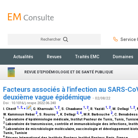
Rechercher
Service C
Rechercher
Actualités
Revues
Traités EMC
Domaines
REVUE D'EPIDÉMIOLOGIE ET DE SANTÉ PUBLIQUE
Facteurs associés à l'infection au SARS-CoV
deuxième vague épidémique
- 02/08/22
Doi : 10.1016/j.respe.2022.06.240
1
,
2
,
⁎
1
,
2
1
,
2
1
,
2
1
,
2
I. Cherif
, G. Kharroubi
, S. Chaabane
, R. Yazidi
, M. Dellagi
,
2
3
2
,
4
2
W. Kammoun Rebai
, S. Rourou
, K. Dellagi
, M.R. Barbouche
, C. Benabdes
1
Laboratoire d'épidémiologie médicale, Institut Pasteur de Tunis, Tunis, Tunisi
2
Laboratoire de transmission, contrôle et immunobiologie des infections, Instit
3
Laboratoire de microbiologie moléculaire, vaccinologie et développement biote
Tunis, Tunisie
4
Réseau International des Instituts Pasteur, Institut Pasteur, Paris, France