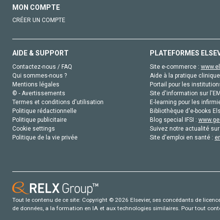
MON COMPTE
CRÉER UN COMPTE
AIDE & SUPPORT
PLATEFORMES ELSE
Contactez-nous / FAQ
Site e-commerce :
www.el
Qui sommes-nous ?
Aide à la pratique clinique
Mentions légales
Portail pour les institution
© - Avertissements
Site d'information sur l'E
Termes et conditions d'utilisation
E-learning pour les infirmi
Politique rédactionnelle
Bibliothèque d'e-books Els
Politique publicitaire
Blog special IFSI :
www.gen
Cookie settings
Suivez notre actualité sur
Politique de la vie privée
Site d'emploi en santé :
e
Tout le contenu de ce site: Copyright © 2026 Elsevier, ses concédants de licence e
de données, a la formation en IA et aux technologies similaires. Pour tout con