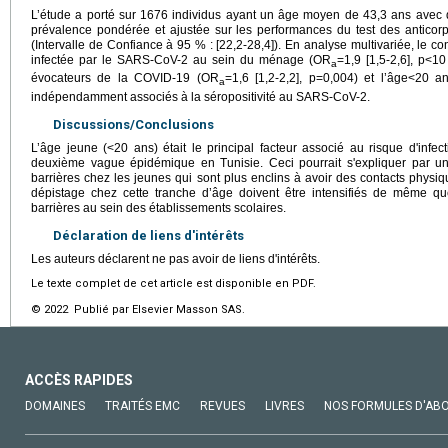
L’étude a porté sur 1676 individus ayant un âge moyen de 43,3 ans avec 
prévalence pondérée et ajustée sur les performances du test des anticor
(Intervalle de Confiance à 95 % : [22,2-28,4]). En analyse multivariée, le
infectée par le SARS-CoV-2 au sein du ménage (OR
=1,9 [1,5-2,6], p<1
a
évocateurs de la COVID-19 (OR
=1,6 [1,2-2,2], p=0,004) et l’âge<20 
a
indépendamment associés à la séropositivité au SARS-CoV-2.
Discussions/Conclusions
L’âge jeune (<20 ans) était le principal facteur associé au risque d'infe
deuxième vague épidémique en Tunisie. Ceci pourrait s'expliquer par
barrières chez les jeunes qui sont plus enclins à avoir des contacts physiqu
dépistage chez cette tranche d’âge doivent être intensifiés de même qu
barrières au sein des établissements scolaires.
Déclaration de liens d'intérêts
Les auteurs déclarent ne pas avoir de liens d'intérêts.
Le texte complet de cet article est disponible en PDF.
© 2022 Publié par Elsevier Masson SAS.
ACCÈS RAPIDES
DOMAINES
TRAITÉS EMC
REVUES
LIVRES
NOS FORMULES D'AB