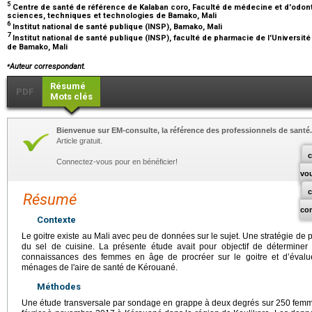
5
Centre de santé de référence de Kalaban coro, Faculté de médecine et d'odont
sciences, techniques et technologies de Bamako, Mali
6
Institut national de santé publique (INSP), Bamako, Mali
7
Institut national de santé publique (INSP), faculté de pharmacie de l'Universi
de Bamako, Mali
⁎
Auteur correspondant.
Résumé
PDF
Mots clés
Bienvenue sur EM-consulte, la référence des professionnels de santé.
Article gratuit.
c
Connectez-vous pour en bénéficier!
vo
Résumé
co
Contexte
Le goitre existe au Mali avec peu de données sur le sujet. Une stratégie de pr
du sel de cuisine. La présente étude avait pour objectif de déterminer 
connaissances des femmes en âge de procréer sur le goitre et d’évalu
ménages de l'aire de santé de Kérouané.
Méthodes
Une étude transversale par sondage en grappe à deux degrés sur 250 femme