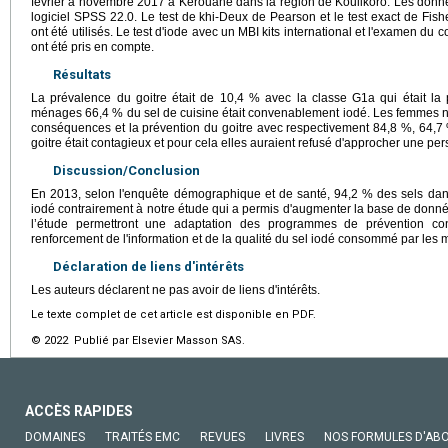
février à novembre 2017 à Kérouané dans la région de Koulikoro. Les donné
logiciel SPSS 22.0. Le test de khi-Deux de Pearson et le test exact de Fishe
ont été utilisés. Le test d'iode avec un MBI kits international et l'examen du 
ont été pris en compte.
Résultats
La prévalence du goitre était de 10,4 % avec la classe G1a qui était l
ménages 66,4 % du sel de cuisine était convenablement iodé. Les femmes n'
conséquences et la prévention du goitre avec respectivement 84,8 %, 64,7
goitre était contagieux et pour cela elles auraient refusé d'approcher une per
Discussion/Conclusion
En 2013, selon l'enquête démographique et de santé, 94,2 % des sels da
iodé contrairement à notre étude qui a permis d'augmenter la base de données
l’étude permettront une adaptation des programmes de prévention co
renforcement de l'information et de la qualité du sel iodé consommé par les
Déclaration de liens d'intérêts
Les auteurs déclarent ne pas avoir de liens d'intérêts.
Le texte complet de cet article est disponible en PDF.
© 2022 Publié par Elsevier Masson SAS.
ACCÈS RAPIDES
DOMAINES
TRAITÉS EMC
REVUES
LIVRES
NOS FORMULES D'AB