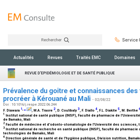
Rechercher
Service C
Rechercher
Actualités
Revues
Traités EMC
Domaines
REVUE D'EPIDÉMIOLOGIE ET DE SANTÉ PUBLIQUE
Prévalence du goitre et connaissances de
procréer à Kérouané au Mali
- 02/08/22
Doi : 10.1016/j.respe.2022.06.244
1
,
⁎
2
3
4
5
F. Diawara
, M.A. Traore
, D. Coulibaly
, F. Diallo
, F.L. Diakite
, M. Berthe
1
Institut national de santé publique (INSP), Faculté de pharmacie de l'Universi
de Bamako, Mali
2
Faculté de médecine et d'odonto-stomatologie de l'Université des sciences, 
3
Institut national de recherche en santé publique (INSP), faculté de pharmacie 
technologies de Bamako, Mali
4
Direction générale de santé et de l'hygiène publique, Division nutrition, Bamak