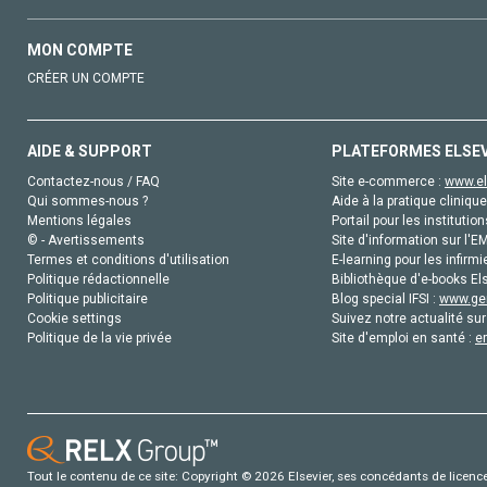
MON COMPTE
CRÉER UN COMPTE
AIDE & SUPPORT
PLATEFORMES ELSE
Contactez-nous / FAQ
Site e-commerce :
www.el
Qui sommes-nous ?
Aide à la pratique clinique
Mentions légales
Portail pour les institution
© - Avertissements
Site d'information sur l'E
Termes et conditions d'utilisation
E-learning pour les infirmi
Politique rédactionnelle
Bibliothèque d'e-books Els
Politique publicitaire
Blog special IFSI :
www.gen
Cookie settings
Suivez notre actualité sur
Politique de la vie privée
Site d'emploi en santé :
e
Tout le contenu de ce site: Copyright © 2026 Elsevier, ses concédants de licence e