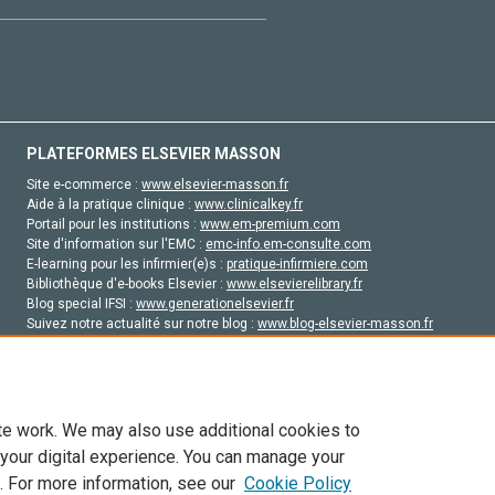
PLATEFORMES ELSEVIER MASSON
Site e-commerce :
www.elsevier-masson.fr
Aide à la pratique clinique :
www.clinicalkey.fr
Portail pour les institutions :
www.em-premium.com
Site d'information sur l'EMC :
emc-info.em-consulte.com
E-learning pour les infirmier(e)s :
pratique-infirmiere.com
Bibliothèque d'e-books Elsevier :
www.elsevierelibrary.fr
Blog special IFSI :
www.generationelsevier.fr
Suivez notre actualité sur notre blog :
www.blog-elsevier-masson.fr
Site d'emploi en santé :
emploisante.com
te work. We may also use additional cookies to
 your digital experience. You can manage your
. For more information, see our
Cookie Policy
vier, ses concédants de licence et ses contributeurs. Tout les droits sont réservés, y 