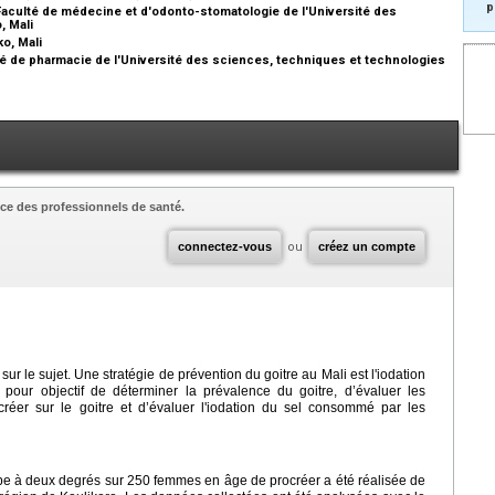
p
Faculté de médecine et d'odonto-stomatologie de l'Université des
, Mali
ko, Mali
lté de pharmacie de l'Université des sciences, techniques et technologies
ce des professionnels de santé.
connectez-vous
ou
créez un compte
ur le sujet. Une stratégie de prévention du goitre au Mali est l'iodation
 pour objectif de déterminer la prévalence du goitre, d’évaluer les
er sur le goitre et d’évaluer l'iodation du sel consommé par les
e à deux degrés sur 250 femmes en âge de procréer a été réalisée de