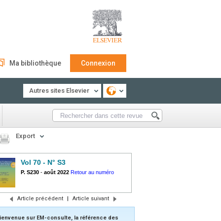
Ma bibliothèque
Connexion
Autres sites Elsevier
Export
Vol 70 - N° S3
P. S230
-
août 2022
Retour au numéro
Article précédent
|
Article suivant
ienvenue sur EM-consulte, la référence des