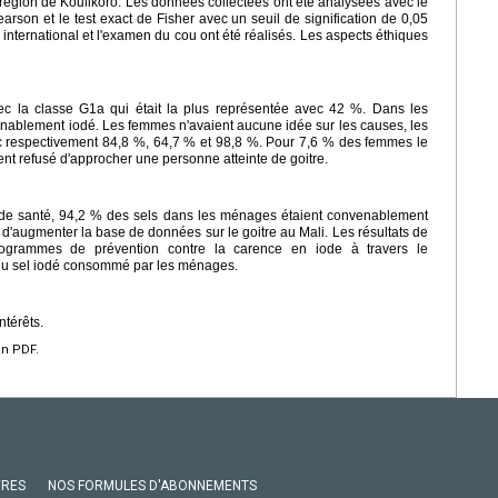
égion de Koulikoro. Les données collectées ont été analysées avec le
arson et le test exact de Fisher avec un seuil de signification de 0,05
ts international et l'examen du cou ont été réalisés. Les aspects éthiques
ec la classe G1a qui était la plus représentée avec 42 %. Dans les
nablement iodé. Les femmes n'avaient aucune idée sur les causes, les
c respectivement 84,8 %, 64,7 % et 98,8 %. Pour 7,6 % des femmes le
ient refusé d'approcher une personne atteinte de goitre.
de santé, 94,2 % des sels dans les ménages étaient convenablement
 d'augmenter la base de données sur le goitre au Mali. Les résultats de
rogrammes de prévention contre la carence en iode à travers le
é du sel iodé consommé par les ménages.
ntérêts.
en PDF.
VRES
NOS FORMULES D'ABONNEMENTS