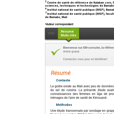
5
Centre de santé de référence de Kalaban coro, 
sciences, techniques et technologies de Bamako
6
Institut national de santé publique (INSP), Bama
7
Institut national de santé publique (INSP), facu
de Bamako, Mali
⁎
Auteur correspondant.
Résumé
PDF
Mots clés
Bienvenue sur EM-consulte, la référen
Article gratuit.
Connectez-vous pour en bénéficier!
Résumé
Contexte
Le goitre existe au Mali avec peu de données s
du sel de cuisine. La présente étude avait
connaissances des femmes en âge de procré
ménages de l'aire de santé de Kérouané.
Méthodes
Une étude transversale par sondage en grapp