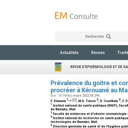
Rechercher
Actualités
Revues
Trait
REVUE D'EPIDÉMIOLOGIE ET DE S
Prévalence du goitre et c
procréer à Kérouané au Ma
Doi : 10.1016/j.respe.2022.06.244
1
,
⁎
2
3
F. Diawara
, M.A. Traore
, D. Coulibaly
, F. 
1
Institut national de santé publique (INSP), Fac
de Bamako, Mali
2
Faculté de médecine et d'odonto-stomatologie d
3
Institut national de recherche en santé publique
technologies de Bamako, Mali
4
Direction générale de santé et de l'hygiène publ