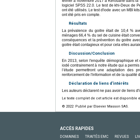
février à novembre 2017 à Kérouané dans la r
logiciel SPSS 22.0. Le test de khi-Deux de Pe
ont été utilisés. Le test d'iode avec un MBI ki
ont été pris en compte.
Résultats
La prévalence du goitre était de 10,4 % av
ménages 66,4 % du sel de cuisine était conve
conséquences et la prévention du goitre ave
goitre était contagieux et pour cela elles aura
Discussion/Conclusion
En 2013, selon l'enquête démographique et 
iodé contrairement à notre étude qui a permis
l’étude permettront une adaptation des p
renforcement de l'information et de la qualit
Déclaration de liens d'intérêts
Les auteurs déclarent ne pas avoir de liens d'i
Le texte complet de cet article est disponible 
© 2022 Publié par Elsevier Masson SAS.
ACCÈS RAPIDES
DOMAINES
TRAITÉS EMC
REVUES
LI