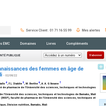
Service Client : 01 71 16 55 99
Mes alertes
Rechercher
és EMC
Domaines
Livres
Compléments
ANTÉ PUBLIQUE
S'abonner
onnaissances des femmes en âge de
li
- 02/08/22
4
5
6
7
Diallo
, F.L. Diakite
, M. Berthe
, A. A. G Iknane
ulté de pharmacie de l'Université des sciences, techniques et technologies
e l'Université des sciences, techniques et technologies de Bamako, Mali
 (INSP), faculté de pharmacie de l'Université des sciences, techniques et
B
ique, Division nutrition, Bamako, Mali