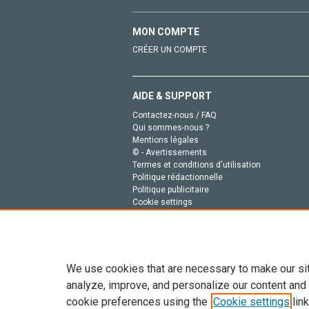
MON COMPTE
CRÉER UN COMPTE
AIDE & SUPPORT
Contactez-nous / FAQ
Qui sommes-nous ?
Mentions légales
© - Avertissements
Termes et conditions d'utilisation
Politique rédactionnelle
Politique publicitaire
Cookie settings
Politique de la vie privée
We use cookies that are necessary to make our si
analyze, improve, and personalize our content and
cookie preferences using the
Cookie settings
link
Tout le contenu de ce site: Copyright © 2026 Else