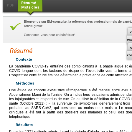
Résumé
PDF
Mots clés
Bienvenue sur EM-consulte, la référence des professionnels de santé.
Article gratuit.
c
Connectez-vous pour en bénéficier!
vo
Résumé
co
Contexte
La pandémie COVID-19 entraîne des complications à la phase aiguë et 
COVID longue dont les facteurs de risque de l’évolutivité vers la forme 
L'objectif de cette étude était de déterminer la prévalence de cette affection et 
Méthodes
Une étude de cohorte exhaustive rétrospective a été menée entre avril et
Abderrahmen Mami de la Tunisie. On a inclus tous les patients admis pendan
les injoignables et les perdus de vue. On a utilisé la définition de la COVI
santé (Octobre 2021) : « la survenue de symptômes généralement trois 
probable au SARS-CoV2, qui persistent au moins deux mois. » Le rec
cliniques a été fait à partir des dossiers des malades et celui des 
téléphonique.
Résultats
Parmi les 1271 patients admis durant la période d’étude, on a inclus 454 patie