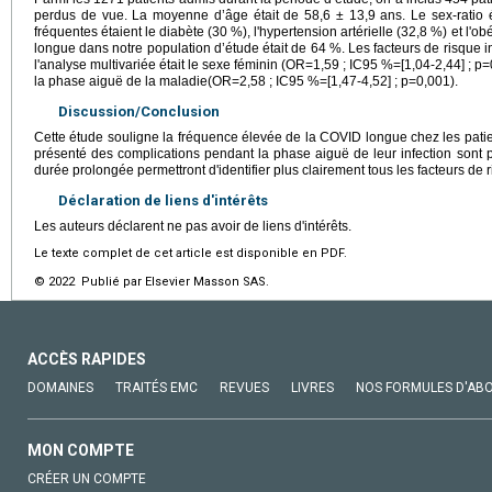
perdus de vue. La moyenne d’âge était de 58,6 ± 13,9 ans. Le sex-ratio é
fréquentes étaient le diabète (30 %), l'hypertension artérielle (32,8 %) et l'
longue dans notre population d’étude était de 64 %. Les facteurs de risque
l'analyse multivariée était le sexe féminin (OR=1,59 ; IC95 %=[1,04-2,44] ; p
la phase aiguë de la maladie(OR=2,58 ; IC95 %=[1,47-4,52] ; p=0,001).
Discussion/Conclusion
Cette étude souligne la fréquence élevée de la COVID longue chez les pati
présenté des complications pendant la phase aiguë de leur infection sont 
durée prolongée permettront d'identifier plus clairement tous les facteurs de 
Déclaration de liens d'intérêts
Les auteurs déclarent ne pas avoir de liens d'intérêts.
Le texte complet de cet article est disponible en PDF.
© 2022 Publié par Elsevier Masson SAS.
ACCÈS RAPIDES
DOMAINES
TRAITÉS EMC
REVUES
LIVRES
NOS FORMULES D'AB
MON COMPTE
CRÉER UN COMPTE