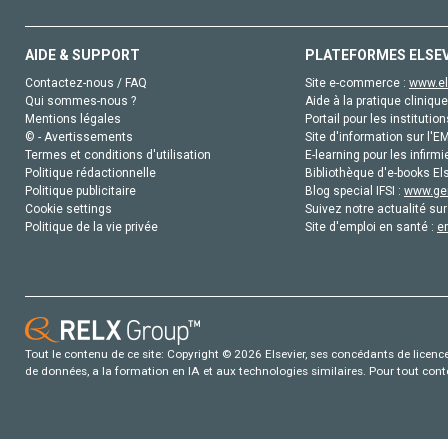
AIDE & SUPPORT
PLATEFORMES ELSE
Contactez-nous / FAQ
Site e-commerce :
www.el
Qui sommes-nous ?
Aide à la pratique clinique
Mentions légales
Portail pour les institution
© - Avertissements
Site d'information sur l'E
Termes et conditions d'utilisation
E-learning pour les infirmi
Politique rédactionnelle
Bibliothèque d'e-books Els
Politique publicitaire
Blog special IFSI :
www.gen
Cookie settings
Suivez notre actualité sur
Politique de la vie privée
Site d'emploi en santé :
e
Tout le contenu de ce site: Copyright © 2026 Elsevier, ses concédants de licence e
de données, a la formation en IA et aux technologies similaires. Pour tout con