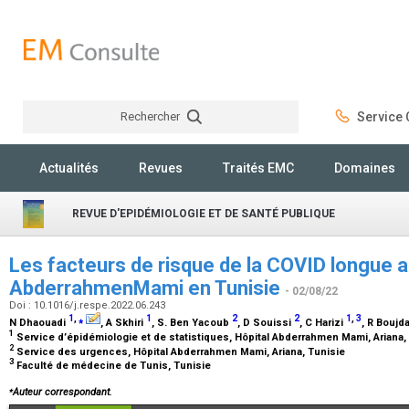
Rechercher
Service C
Rechercher
Actualités
Revues
Traités EMC
Domaines
REVUE D'EPIDÉMIOLOGIE ET DE SANTÉ PUBLIQUE
Les facteurs de risque de la COVID longue a
AbderrahmenMami en Tunisie
- 02/08/22
Doi : 10.1016/j.respe.2022.06.243
1
,
⁎
1
2
2
1
,
3
N Dhaouadi
, A Skhiri
, S. Ben Yacoub
, D Souissi
, C Harizi
, R Boujd
1
Service d’épidémiologie et de statistiques, Hôpital Abderrahmen Mami, Ariana,
2
Service des urgences, Hôpital Abderrahmen Mami, Ariana, Tunisie
3
Faculté de médecine de Tunis, Tunisie
⁎
Auteur correspondant.