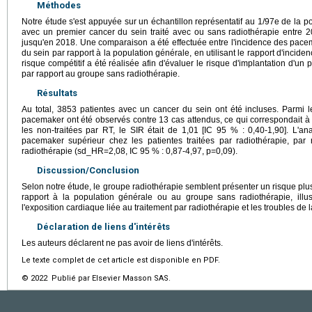
Méthodes
Notre étude s'est appuyée sur un échantillon représentatif au 1/97e de la 
avec un premier cancer du sein traité avec ou sans radiothérapie entre 2
jusqu'en 2018. Une comparaison a été effectuée entre l'incidence des pac
du sein par rapport à la population générale, en utilisant le rapport d'incid
risque compétitif a été réalisée afin d'évaluer le risque d'implantation d'u
par rapport au groupe sans radiothérapie.
Résultats
Au total, 3853 patientes avec un cancer du sein ont été incluses. Parmi l
pacemaker ont été observés contre 13 cas attendus, ce qui correspondait à 
les non-traitées par RT, le SIR était de 1,01 [IC 95 % : 0,40-1,90]. L'a
pacemaker supérieur chez les patientes traitées par radiothérapie, par 
radiothérapie (sd_HR=2,08, IC 95 % : 0,87-4,97, p=0,09).
Discussion/Conclusion
Selon notre étude, le groupe radiothérapie semblent présenter un risque pl
rapport à la population générale ou au groupe sans radiothérapie, illust
l'exposition cardiaque liée au traitement par radiothérapie et les troubles de 
Déclaration de liens d'intérêts
Les auteurs déclarent ne pas avoir de liens d'intérêts.
Le texte complet de cet article est disponible en PDF.
© 2022 Publié par Elsevier Masson SAS.