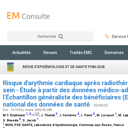
Rechercher
Service C
Rechercher
Actualités
Revues
Traités EMC
Domaines
REVUE D'EPIDÉMIOLOGIE ET DE SANTÉ PUBLIQUE
Risque d'arythmie cardiaque après radiothér
sein - Étude à partir des données médico-ad
l’Échantillon généraliste des bénéficiaires
national des données de santé
- 02/08/22
Doi : 10.1016/j.respe.2022.06.248
1
,
2
,
⁎
3
4
5
1
M.Y. Errahmani
, J. Thariat
, J. Ferrières
, L. Panh
, M. Locquet
, M. L
5
1
S. Boveda
, S. Jacob
1
IRSN, PSE-SANTE, Laboratoire d'épidémiologie, Fontenay-aux-Roses, France