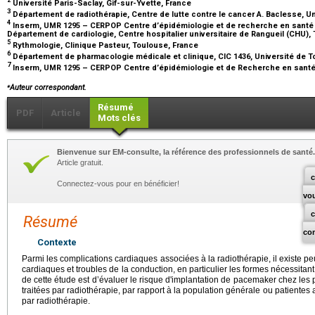
2
Université Paris-Saclay, Gif-sur-Yvette, France
3
Département de radiothérapie, Centre de lutte contre le cancer A. Baclesse, 
4
Inserm, UMR 1295 – CERPOP Centre d’épidémiologie et de recherche en santé 
Département de cardiologie, Centre hospitalier universitaire de Rangueil (CHU),
5
Rythmologie, Clinique Pasteur, Toulouse, France
6
Département de pharmacologie médicale et clinique, CIC 1436, Université de T
7
Inserm, UMR 1295 – CERPOP Centre d’épidémiologie et de Recherche en santé
⁎
Auteur correspondant.
Résumé
PDF
Article
Mots clés
Bienvenue sur EM-consulte, la référence des professionnels de santé.
Article gratuit.
c
Connectez-vous pour en bénéficier!
vo
Résumé
co
Contexte
Parmi les complications cardiaques associées à la radiothérapie, il existe 
cardiaques et troubles de la conduction, en particulier les formes nécessitant
de cette étude est d’évaluer le risque d'implantation de pacemaker chez les p
traitées par radiothérapie, par rapport à la population générale ou patientes 
par radiothérapie.