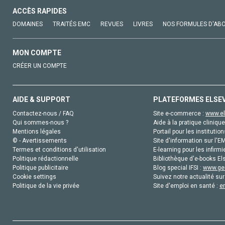
ACCÈS RAPIDES
DOMAINES
TRAITÉS EMC
REVUES
LIVRES
NOS FORMULES D'AB
MON COMPTE
CRÉER UN COMPTE
AIDE & SUPPORT
PLATEFORMES ELSE
Contactez-nous / FAQ
Site e-commerce :
www.el
Qui sommes-nous ?
Aide à la pratique clinique
Mentions légales
Portail pour les institution
© - Avertissements
Site d'information sur l'E
Termes et conditions d'utilisation
E-learning pour les infirmi
Politique rédactionnelle
Bibliothèque d'e-books Els
Politique publicitaire
Blog special IFSI :
www.gen
Cookie settings
Suivez notre actualité sur
Politique de la vie privée
Site d'emploi en santé :
e