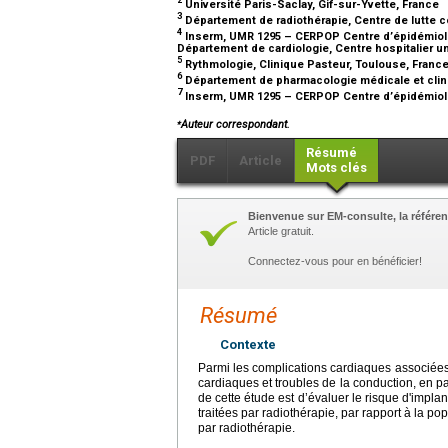
2
Université Paris-Saclay, Gif-sur-Yvette, France
3
Département de radiothérapie, Centre de lutte c
4
Inserm, UMR 1295 – CERPOP Centre d’épidémiolo
Département de cardiologie, Centre hospitalier u
5
Rythmologie, Clinique Pasteur, Toulouse, Franc
6
Département de pharmacologie médicale et clini
7
Inserm, UMR 1295 – CERPOP Centre d’épidémiolo
⁎
Auteur correspondant.
Résumé
PDF
Article
Mots clés
Bienvenue sur EM-consulte, la référen
Article gratuit.
Connectez-vous pour en bénéficier!
Résumé
Contexte
Parmi les complications cardiaques associées 
cardiaques et troubles de la conduction, en par
de cette étude est d’évaluer le risque d'impla
traitées par radiothérapie, par rapport à la po
par radiothérapie.