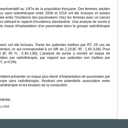
 représentatif au 1/97e de la population française. Des femmes adultes
ou sans radiothérapie entre 2008 et 2016 ont été incluses et suivies
uée entre l'incidence des pacemakers chez les femmes avec un cancer
en utilisant le rapport d'incidence standardisé. Une analyse de survie à
er le risque d'implantation d'un pacemaker dans le groupe radiothérapie
ein ont été incluses. Parmi les patientes traitées par RT, 28 cas de
endus, ce qui correspondait à un SIR de 2,18 [IC 95 : 1,45-3,06]. Pour
01 [IC 95 % : 0,40-1,90]. L'analyse de survie a montré un risque de
itées par radiothérapie, par rapport aux patientes non traitées par
7, p=0,09).
emblent présenter un risque plus élevé d'implantation de pacemaker par
pe sans radiothérapie, illustrant une potentielle association entre
adiothérapie et les troubles de la conduction.
ntérêts.
en PDF.