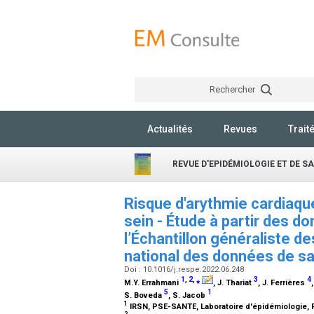
Rechercher
Actualités
Revues
Trait
REVUE D'EPIDÉMIOLOGIE ET DE S
Risque d'arythmie cardiaqu
sein - Étude à partir des 
l’Échantillon généraliste d
national des données de s
Doi : 10.1016/j.respe.2022.06.248
1
,
2
,
⁎
3
4
M.Y. Errahmani
, J. Thariat
, J. Ferrières
5
1
S. Boveda
, S. Jacob
1
IRSN, PSE-SANTE, Laboratoire d'épidémiologie,