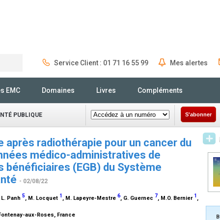
Service Client : 01 71 16 55 99
Mes alertes
Rechercher
és EMC
Domaines
Livres
Compléments
ANTÉ PUBLIQUE
S'abonner
e après radiothérapie pour un cancer du
données médico-administratives de
es bénéficiaires (EGB) du Système
anté
- 02/08/22
5
1
6
7
1
, L. Panh
, M. Locquet
, M. Lapeyre-Mestre
, G. Guernec
, M.O. Bernier
,
 Fontenay-aux-Roses, France
B