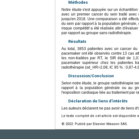
Méthodes
Notre étude s'est appuyée sur un échantillon
avec un premier cancer du sein traité avec 
jusqu'en 2018. Une comparaison a été effect
du sein par rapport à la population générale, 
risque compétitif a été réalisée afin d'évalu
par rapport au groupe sans radiothérapie.
Résultats
Au total, 3853 patientes avec un cancer du s
pacemaker ont été observés contre 13 cas att
les non-traitées par RT, le SIR était de 1,
pacemaker supérieur chez les patientes tra
radiothérapie (sd_HR=2,08, IC 95 % : 0,87-4,9
Discussion/Conclusion
Selon notre étude, le groupe radiothérapie s
rapport à la population générale ou au grou
l'exposition cardiaque liée au traitement par r
Déclaration de liens d'intérêts
Les auteurs déclarent ne pas avoir de liens d'i
Le texte complet de cet article est disponible 
© 2022 Publié par Elsevier Masson SAS.