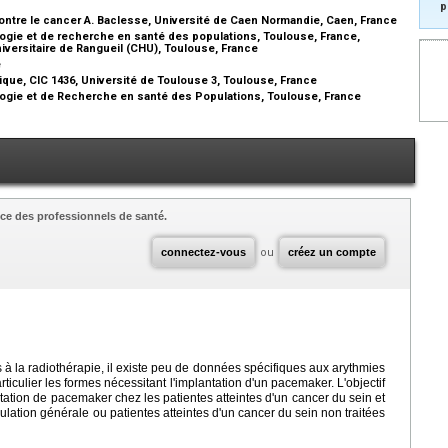
p
ontre le cancer A. Baclesse, Université de Caen Normandie, Caen, France
gie et de recherche en santé des populations, Toulouse, France,
niversitaire de Rangueil (CHU), Toulouse, France
e
que, CIC 1436, Université de Toulouse 3, Toulouse, France
gie et de Recherche en santé des Populations, Toulouse, France
ce des professionnels de santé.
connectez-vous
ou
créez un compte
à la radiothérapie, il existe peu de données spécifiques aux arythmies
ticulier les formes nécessitant l'implantation d'un pacemaker. L'objectif
ntation de pacemaker chez les patientes atteintes d'un cancer du sein et
pulation générale ou patientes atteintes d'un cancer du sein non traitées