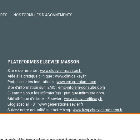
VRES
NOS FORMULES D'ABONNEMENTS
PLATEFORMES ELSEVIER MASSON
Site e-commerce :
www.elsevier-masson.fr
Aide à la pratique clinique :
www.clinicalkey.fr
Portail pour les institutions :
www.em-premium.com
Site d'information sur l'EMC :
emc-info.em-consulte.com
E-learning pour les infirmier(e)s :
pratique-infirmiere.com
Bibliothèque d'e-books Elsevier :
www.elsevierelibrary.fr
Blog special IFSI :
www.generationelsevier.fr
Suivez notre actualité sur notre blog :
www.blog-elsevier-masson.fr
Site d'emploi en santé :
emploisante.com