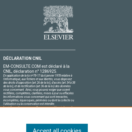
DÉCLARATION CNIL
EM-CONSULTE.COM est déclaré à la
CNIL, déclaration n° 1286925.
En application de la loi nº78-17 du 6 janvier 1978 relative à
l'informatique, aux fichiers et aux libertés, vous disposez
des droits d'opposition (art.26 de la loi), d'accès (art.34 à 38
de la loi), et de rectification (art.36 de la loi) des données
vous concernant. Ainsi, vous pouvez exiger que soient
rectifiées, complétées, clarifiées, mises à jour ou effacées
les informations vous concernant qui sont inexactes,
incomplètes, équivoques, périmées ou dont la collecte ou
l'utilisation ou la conservation est interdite.
Les informations personnelles concernant les visiteurs de
notre site, y compris leur identité, sont confidentielles.
Le responsable du site s'engage sur l'honneur à respecter
les conditions légales de confidentialité applicables en
France et à ne pas divulguer ces informations à des tiers.
Accept all cookies