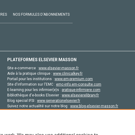
VRES
NOS FORMULES D'ABONNEMENTS
PLATEFORMES ELSEVIER MASSON
Site e-commerce :
www.elsevier-masson.fr
Aide à la pratique clinique :
www.clinicalkey.fr
Portail pour les institutions :
www.em-premium.com
Site d'information sur l'EMC :
emc-info.em-consulte.com
E-learning pour les infirmier(e)s :
pratique-infirmiere.com
Bibliothèque d'e-books Elsevier :
www.elsevierelibrary.fr
Blog special IFSI :
www.generationelsevier.fr
Suivez notre actualité sur notre blog :
www.blog-elsevier-masson.fr
Site d'emploi en santé :
emploisante.com