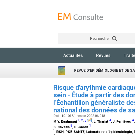
Rechercher
Actualités
Revues
Trait
REVUE D'EPIDÉMIOLOGIE ET DE S
Risque d'arythmie cardiaqu
sein - Étude à partir des 
l’Échantillon généraliste d
national des données de s
Doi : 10.1016/j.respe.2022.06.248
1
,
2
,
⁎
3
4
M.Y. Errahmani
, J. Thariat
, J. Ferrières
5
1
S. Boveda
, S. Jacob
1
IRSN, PSE-SANTE, Laboratoire d'épidémiologie,