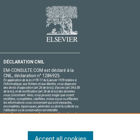
DÉCLARATION CNIL
EM-CONSULTE.COM est déclaré à la
CNIL, déclaration n° 1286925.
En application de la loi nº78-17 du 6 janvier 1978 relative à
l'informatique, aux fichiers et aux libertés, vous disposez
des droits d'opposition (art.26 de la loi), d'accès (art.34 à 38
de la loi), et de rectification (art.36 de la loi) des données
vous concernant. Ainsi, vous pouvez exiger que soient
rectifiées, complétées, clarifiées, mises à jour ou effacées
les informations vous concernant qui sont inexactes,
incomplètes, équivoques, périmées ou dont la collecte ou
l'utilisation ou la conservation est interdite.
Les informations personnelles concernant les visiteurs de
notre site, y compris leur identité, sont confidentielles.
Le responsable du site s'engage sur l'honneur à respecter
les conditions légales de confidentialité applicables en
France et à ne pas divulguer ces informations à des tiers.
Accept all cookies