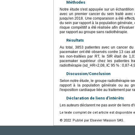
Méthodes
Notre étude s'est appuyée sur un échantillon
avec un premier cancer du sein traité avec 
jusqu'en 2018. Une comparaison a été effect
du sein par rapport à la population générale, 
risque compétitif a été réalisée afin d'évalu
par rapport au groupe sans radiothérapie.
Résultats
Au total, 3853 patientes avec un cancer du s
pacemaker ont été observés contre 13 cas att
les non-traitées par RT, le SIR était de 1,
pacemaker supérieur chez les patientes tra
radiothérapie (sd_HR=2,08, IC 95 % : 0,87-4,9
Discussion/Conclusion
Selon notre étude, le groupe radiothérapie s
rapport à la population générale ou au grou
l'exposition cardiaque liée au traitement par r
Déclaration de liens d'intérêts
Les auteurs déclarent ne pas avoir de liens d'i
Le texte complet de cet article est disponible 
© 2022 Publié par Elsevier Masson SAS.