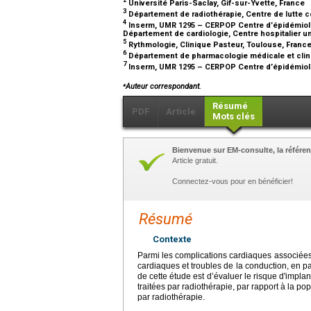
2
Université Paris-Saclay, Gif-sur-Yvette, France
3
Département de radiothérapie, Centre de lutte c
4
Inserm, UMR 1295 – CERPOP Centre d’épidémiolo
Département de cardiologie, Centre hospitalier u
5
Rythmologie, Clinique Pasteur, Toulouse, Franc
6
Département de pharmacologie médicale et clini
7
Inserm, UMR 1295 – CERPOP Centre d’épidémiolo
⁎
Auteur correspondant.
Résumé
PDF
Article
Mots clés
Bienvenue sur EM-consulte, la référen
Article gratuit.
Connectez-vous pour en bénéficier!
Résumé
Contexte
Parmi les complications cardiaques associées 
cardiaques et troubles de la conduction, en par
de cette étude est d’évaluer le risque d'impla
traitées par radiothérapie, par rapport à la po
par radiothérapie.