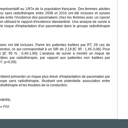
 représentatif au 1/97e de la population française. Des femmes adultes
ou sans radiothérapie entre 2008 et 2016 ont été incluses et suivies
uée entre l'incidence des pacemakers chez les femmes avec un cancer
en utilisant le rapport d'incidence standardisé. Une analyse de survie à
er le risque d'implantation d'un pacemaker dans le groupe radiothérapie
ein ont été incluses. Parmi les patientes traitées par RT, 28 cas de
endus, ce qui correspondait à un SIR de 2,18 [IC 95 : 1,45-3,06]. Pour
01 [IC 95 % : 0,40-1,90]. L'analyse de survie a montré un risque de
itées par radiothérapie, par rapport aux patientes non traitées par
7, p=0,09).
emblent présenter un risque plus élevé d'implantation de pacemaker par
pe sans radiothérapie, illustrant une potentielle association entre
adiothérapie et les troubles de la conduction.
ntérêts.
en PDF.