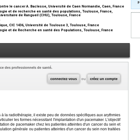
p
ontre le cancer A. Baclesse, Université de Caen Normandie, Caen, France
gie et de recherche en santé des populations, Toulouse, France,
niversitaire de Rangueil (CHU), Toulouse, France
e
que, CIC 1436, Université de Toulouse 3, Toulouse, France
gie et de Recherche en santé des Populations, Toulouse, France
ce des professionnels de santé.
connectez-vous
ou
créez un compte
à la radiothérapie, il existe peu de données spécifiques aux arythmies
ticulier les formes nécessitant l'implantation d'un pacemaker. L'objectif
ntation de pacemaker chez les patientes atteintes d'un cancer du sein et
pulation générale ou patientes atteintes d'un cancer du sein non traitées