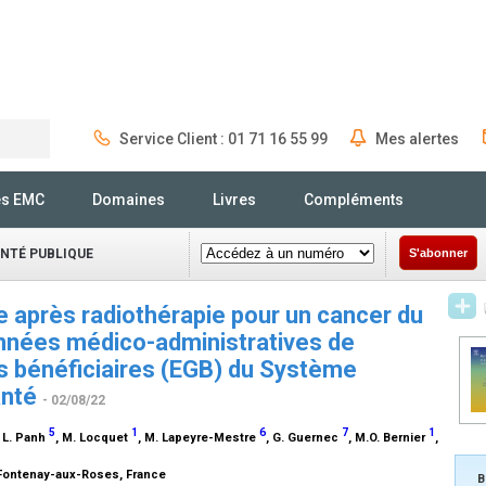
Service Client : 01 71 16 55 99
Mes alertes
Rechercher
és EMC
Domaines
Livres
Compléments
ANTÉ PUBLIQUE
S'abonner
e après radiothérapie pour un cancer du
données médico-administratives de
es bénéficiaires (EGB) du Système
anté
- 02/08/22
5
1
6
7
1
, L. Panh
, M. Locquet
, M. Lapeyre-Mestre
, G. Guernec
, M.O. Bernier
,
 Fontenay-aux-Roses, France
B