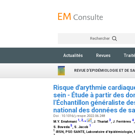
Rechercher
Actualités
Revues
Trait
REVUE D'EPIDÉMIOLOGIE ET DE S
Risque d'arythmie cardiaqu
sein - Étude à partir des 
l’Échantillon généraliste d
national des données de s
Doi : 10.1016/j.respe.2022.06.248
1
,
2
,
⁎
3
4
M.Y. Errahmani
, J. Thariat
, J. Ferrières
5
1
S. Boveda
, S. Jacob
1
IRSN, PSE-SANTE, Laboratoire d'épidémiologie,