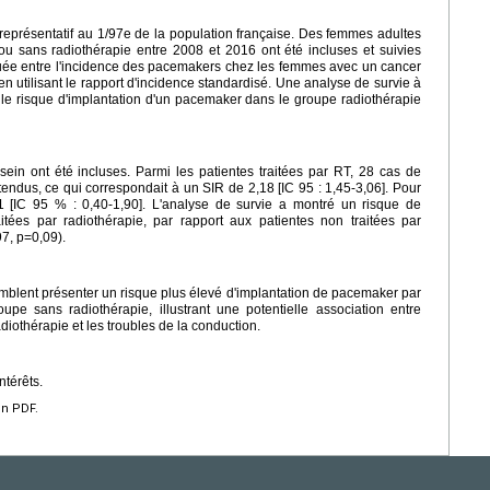
 représentatif au 1/97e de la population française. Des femmes adultes
ou sans radiothérapie entre 2008 et 2016 ont été incluses et suivies
uée entre l'incidence des pacemakers chez les femmes avec un cancer
en utilisant le rapport d'incidence standardisé. Une analyse de survie à
er le risque d'implantation d'un pacemaker dans le groupe radiothérapie
ein ont été incluses. Parmi les patientes traitées par RT, 28 cas de
endus, ce qui correspondait à un SIR de 2,18 [IC 95 : 1,45-3,06]. Pour
01 [IC 95 % : 0,40-1,90]. L'analyse de survie a montré un risque de
itées par radiothérapie, par rapport aux patientes non traitées par
7, p=0,09).
emblent présenter un risque plus élevé d'implantation de pacemaker par
pe sans radiothérapie, illustrant une potentielle association entre
adiothérapie et les troubles de la conduction.
ntérêts.
en PDF.