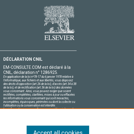
DÉCLARATION CNIL
EM-CONSULTE.COM est déclaré à la
CNIL, déclaration n° 1286925.
En application de la loi nº78-17 du 6 janvier 1978 relative à
l'informatique, aux fichiers et aux libertés, vous disposez
des droits d'opposition (art.26 de la loi), d'accès (art.34 à 38
de la loi), et de rectification (art.36 de la loi) des données
vous concernant. Ainsi, vous pouvez exiger que soient
rectifiées, complétées, clarifiées, mises à jour ou effacées
les informations vous concernant qui sont inexactes,
incomplètes, équivoques, périmées ou dont la collecte ou
l'utilisation ou la conservation est interdite.
Les informations personnelles concernant les visiteurs de
notre site, y compris leur identité, sont confidentielles.
Le responsable du site s'engage sur l'honneur à respecter
les conditions légales de confidentialité applicables en
France et à ne pas divulguer ces informations à des tiers.
Accept all cookies