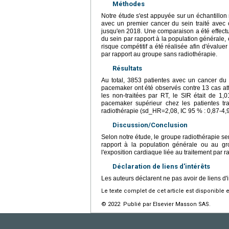
Méthodes
Notre étude s'est appuyée sur un échantillon
avec un premier cancer du sein traité avec 
jusqu'en 2018. Une comparaison a été effect
du sein par rapport à la population générale, 
risque compétitif a été réalisée afin d'évalu
par rapport au groupe sans radiothérapie.
Résultats
Au total, 3853 patientes avec un cancer du s
pacemaker ont été observés contre 13 cas att
les non-traitées par RT, le SIR était de 1,
pacemaker supérieur chez les patientes tra
radiothérapie (sd_HR=2,08, IC 95 % : 0,87-4,9
Discussion/Conclusion
Selon notre étude, le groupe radiothérapie s
rapport à la population générale ou au grou
l'exposition cardiaque liée au traitement par r
Déclaration de liens d'intérêts
Les auteurs déclarent ne pas avoir de liens d'i
Le texte complet de cet article est disponible 
© 2022 Publié par Elsevier Masson SAS.