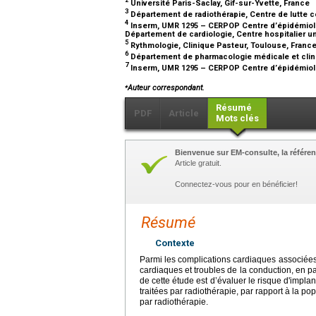
2
Université Paris-Saclay, Gif-sur-Yvette, France
3
Département de radiothérapie, Centre de lutte c
4
Inserm, UMR 1295 – CERPOP Centre d’épidémiolo
Département de cardiologie, Centre hospitalier u
5
Rythmologie, Clinique Pasteur, Toulouse, Franc
6
Département de pharmacologie médicale et clini
7
Inserm, UMR 1295 – CERPOP Centre d’épidémiolo
⁎
Auteur correspondant.
Résumé
PDF
Article
Mots clés
Bienvenue sur EM-consulte, la référen
Article gratuit.
Connectez-vous pour en bénéficier!
Résumé
Contexte
Parmi les complications cardiaques associées 
cardiaques et troubles de la conduction, en par
de cette étude est d’évaluer le risque d'impla
traitées par radiothérapie, par rapport à la po
par radiothérapie.