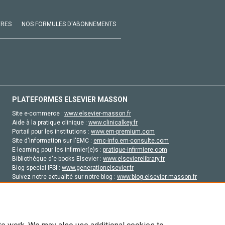
VRES
NOS FORMULES D'ABONNEMENTS
PLATEFORMES ELSEVIER MASSON
Site e-commerce :
www.elsevier-masson.fr
Aide à la pratique clinique :
www.clinicalkey.fr
Portail pour les institutions :
www.em-premium.com
Site d'information sur l'EMC :
emc-info.em-consulte.com
E-learning pour les infirmier(e)s :
pratique-infirmiere.com
Bibliothèque d'e-books Elsevier :
www.elsevierelibrary.fr
Blog special IFSI :
www.generationelsevier.fr
Suivez notre actualité sur notre blog :
www.blog-elsevier-masson.fr
Site d'emploi en santé :
emploisante.com