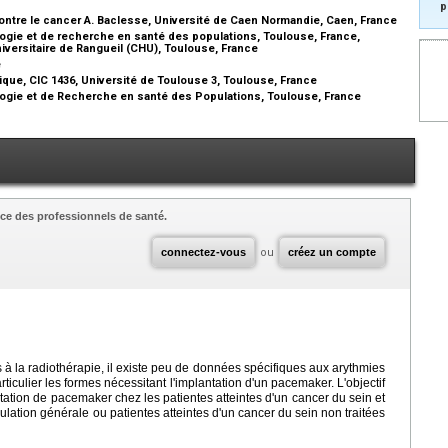
p
ontre le cancer A. Baclesse, Université de Caen Normandie, Caen, France
gie et de recherche en santé des populations, Toulouse, France,
niversitaire de Rangueil (CHU), Toulouse, France
e
que, CIC 1436, Université de Toulouse 3, Toulouse, France
gie et de Recherche en santé des Populations, Toulouse, France
ce des professionnels de santé.
connectez-vous
ou
créez un compte
à la radiothérapie, il existe peu de données spécifiques aux arythmies
ticulier les formes nécessitant l'implantation d'un pacemaker. L'objectif
ntation de pacemaker chez les patientes atteintes d'un cancer du sein et
pulation générale ou patientes atteintes d'un cancer du sein non traitées