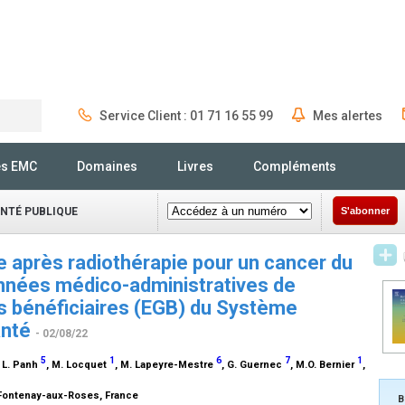
Service Client : 01 71 16 55 99
Mes alertes
Rechercher
és EMC
Domaines
Livres
Compléments
ANTÉ PUBLIQUE
S'abonner
e après radiothérapie pour un cancer du
données médico-administratives de
es bénéficiaires (EGB) du Système
anté
- 02/08/22
5
1
6
7
1
, L. Panh
, M. Locquet
, M. Lapeyre-Mestre
, G. Guernec
, M.O. Bernier
,
 Fontenay-aux-Roses, France
B