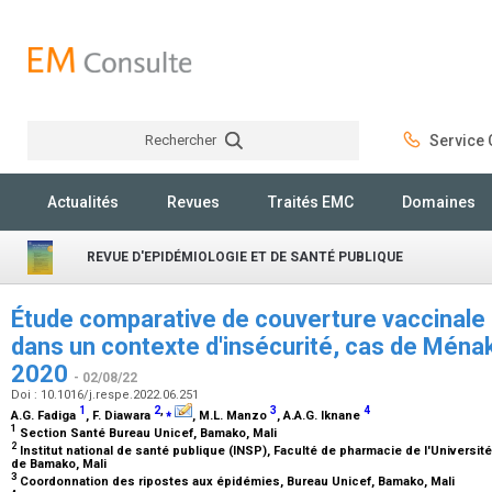
Rechercher
Service C
Rechercher
Actualités
Revues
Traités EMC
Domaines
REVUE D'EPIDÉMIOLOGIE ET DE SANTÉ PUBLIQUE
Étude comparative de couverture vaccinale
dans un contexte d'insécurité, cas de Ménak
2020
- 02/08/22
Doi : 10.1016/j.respe.2022.06.251
1
2
,
⁎
3
4
A.G. Fadiga
, F. Diawara
, M.L. Manzo
, A.A.G. Iknane
1
Section Santé Bureau Unicef, Bamako, Mali
2
Institut national de santé publique (INSP), Faculté de pharmacie de l'Universi
de Bamako, Mali
3
Coordonnation des ripostes aux épidémies, Bureau Unicef, Bamako, Mali