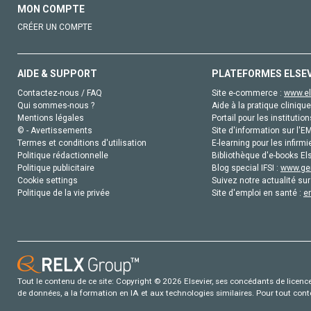
MON COMPTE
CRÉER UN COMPTE
AIDE & SUPPORT
PLATEFORMES ELSE
Contactez-nous / FAQ
Site e-commerce :
www.el
Qui sommes-nous ?
Aide à la pratique clinique
Mentions légales
Portail pour les institution
© - Avertissements
Site d'information sur l'E
Termes et conditions d'utilisation
E-learning pour les infirmi
Politique rédactionnelle
Bibliothèque d'e-books Els
Politique publicitaire
Blog special IFSI :
www.gen
Cookie settings
Suivez notre actualité sur
Politique de la vie privée
Site d'emploi en santé :
e
Tout le contenu de ce site: Copyright © 2026 Elsevier, ses concédants de licence e
de données, a la formation en IA et aux technologies similaires. Pour tout con