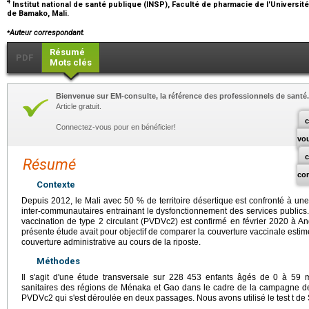
4
Institut national de santé publique (INSP), Faculté de pharmacie de l'Universi
de Bamako, Mali.
⁎
Auteur correspondant.
Résumé
PDF
Mots clés
Bienvenue sur EM-consulte, la référence des professionnels de santé.
Article gratuit.
c
Connectez-vous pour en bénéficier!
vo
Résumé
co
Contexte
Depuis 2012, le Mali avec 50 % de territoire désertique est confronté à une i
inter-communautaires entrainant le dysfonctionnement des services publics. 
vaccination de type 2 circulant (PVDVc2) est confirmé en février 2020 à 
présente étude avait pour objectif de comparer la couverture vaccinale esti
couverture administrative au cours de la riposte.
Méthodes
Il s'agit d'une étude transversale sur 228 453 enfants âgés de 0 à 59 mo
sanitaires des régions de Ménaka et Gao dans le cadre de la campagne de 
PVDVc2 qui s'est déroulée en deux passages. Nous avons utilisé le test t de