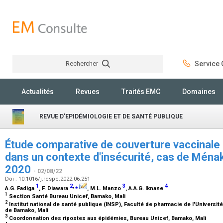
Rechercher
Service C
Rechercher
Actualités
Revues
Traités EMC
Domaines
REVUE D'EPIDÉMIOLOGIE ET DE SANTÉ PUBLIQUE
Étude comparative de couverture vaccinale
dans un contexte d'insécurité, cas de Ménak
2020
- 02/08/22
Doi : 10.1016/j.respe.2022.06.251
1
2
,
⁎
3
4
A.G. Fadiga
, F. Diawara
, M.L. Manzo
, A.A.G. Iknane
1
Section Santé Bureau Unicef, Bamako, Mali
2
Institut national de santé publique (INSP), Faculté de pharmacie de l'Universi
de Bamako, Mali
3
Coordonnation des ripostes aux épidémies, Bureau Unicef, Bamako, Mali