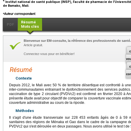
4
Institut national de santé publique (INSP), Faculté de pharmacie de l'Universi
de Bamako, Mali.
⁎
Auteur correspondant.
Résumé
PDF
Mots clés
Bienvenue sur EM-consulte, la référence des professionnels de santé.
Article gratuit.
c
Connectez-vous pour en bénéficier!
vo
Résumé
co
Contexte
Depuis 2012, le Mali avec 50 % de territoire désertique est confronté à une i
inter-communautaires entrainant le dysfonctionnement des services publics. 
vaccination de type 2 circulant (PVDVc2) est confirmé en février 2020 à 
présente étude avait pour objectif de comparer la couverture vaccinale esti
couverture administrative au cours de la riposte.
Méthodes
Il s'agit d'une étude transversale sur 228 453 enfants âgés de 0 à 59 mo
sanitaires des régions de Ménaka et Gao dans le cadre de la campagne de 
PVDVc2 qui s'est déroulée en deux passages. Nous avons utilisé le test t de