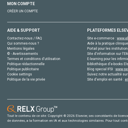
MON COMPTE
CRÉER UN COMPTE
AIDE & SUPPORT
PLATEFORMES ELSE
Contactez-nous / FAQ
Site e-commerce :
www.el
Qui sommes-nous ?
Aide à la pratique clinique
Mentions légales
Portail pour les institution
© - Avertissements
Site d'information sur l'E
Termes et conditions d'utilisation
E-learning pour les infirmi
Politique rédactionnelle
Bibliothèque d'e-books Els
Politique publicitaire
Blog special IFSI :
www.gen
Cookie settings
Suivez notre actualité sur
Politique de la vie privée
Site d'emploi en santé :
e
Tout le contenu de ce site: Copyright © 2026 Elsevier, ses concédants de licence e
de données, a la formation en IA et aux technologies similaires. Pour tout con