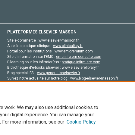
PLATEFORMES ELSEVIER MASSON
Site e-commerce :
www.elsevier-masson.fr
Aide à la pratique clinique :
www.clinicalkey.fr
Portail pour les institutions :
www.em-premium.com
Site d'information sur l'EMC :
emc-info.em-consulte.com
E-learning pour les infirmier(e)s :
pratique-infirmiere.com
Bibliothèque d'e-books Elsevier :
www.elsevierelibrary.fr
Blog special IFSI :
www.generationelsevier.fr
Suivez notre actualité sur notre blog :
www.blog-elsevier-masson.fr
Site d'emploi en santé :
emploisante.com
te work. We may also use additional cookies to
 your digital experience. You can manage your
. For more information, see our
Cookie Policy
vier, ses concédants de licence et ses contributeurs. Tout les droits sont réservés, y 
ogies similaires. Pour tout contenu en libre accès, les conditions de licence Creati