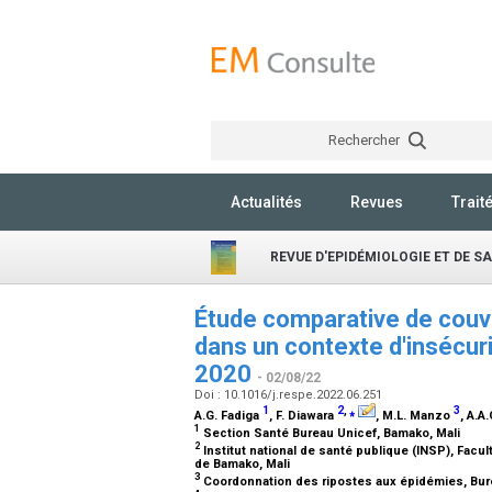
Rechercher
Actualités
Revues
Trait
REVUE D'EPIDÉMIOLOGIE ET DE S
Étude comparative de couv
dans un contexte d'insécur
2020
- 02/08/22
Doi : 10.1016/j.respe.2022.06.251
1
2
,
⁎
3
A.G. Fadiga
, F. Diawara
, M.L. Manzo
, A.A
1
Section Santé Bureau Unicef, Bamako, Mali
2
Institut national de santé publique (INSP), Fac
de Bamako, Mali
3
Coordonnation des ripostes aux épidémies, Bur