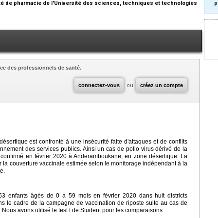
ulté de pharmacie de l'Université des sciences, techniques et technologies
p
ce des professionnels de santé.
connectez-vous
ou
créez un compte
ésertique est confronté à une insécurité faite d'attaques et de conflits
nnement des services publics. Ainsi un cas de polio virus dérivé de la
t confirmé en février 2020 à Anderamboukane, en zone désertique. La
r la couverture vaccinale estimée selon le monitorage indépendant à la
e.
453 enfants âgés de 0 à 59 mois en février 2020 dans huit districts
s le cadre de la campagne de vaccination de riposte suite au cas de
ous avons utilisé le test t de Student pour les comparaisons.