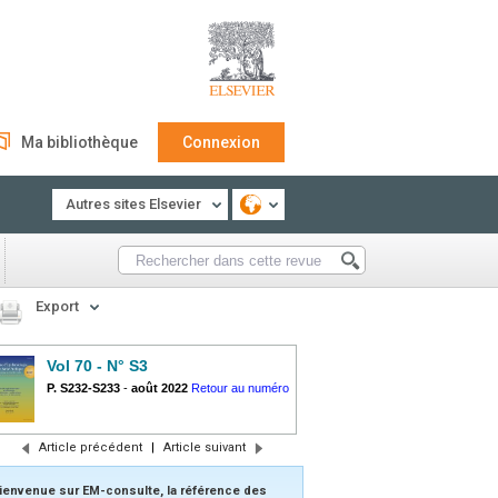
Ma bibliothèque
Connexion
Autres sites Elsevier
Export
Vol 70 - N° S3
P. S232-S233
-
août 2022
Retour au numéro
Article précédent
|
Article suivant
ienvenue sur EM-consulte, la référence des