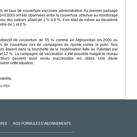
 95 % de taux de couverture vaccinale administrative. Au premier passage
s (p<0,000) ont été observées entre la couverture obtenue au monitorage
vec des valeurs allant de 1 % à 8 %. Il en était de même au deuxième
rdre de 1 et 2 %.
t l'objectif de couverture de 95 % comme en Afghanistan en 2000 ou
 de couverture lors de campagnes de riposte contre la polio. Nos
és étaient dans la fourchette de la modélisation faite au Pakistan par
 et 12 %. La campagne de vaccination a été possible malgré le niveau
acteurs peuvent avoir rendu inaccessible les cibles. Une étude
irer cette situation.
ntérêts.
en PDF.
VRES
NOS FORMULES D'ABONNEMENTS