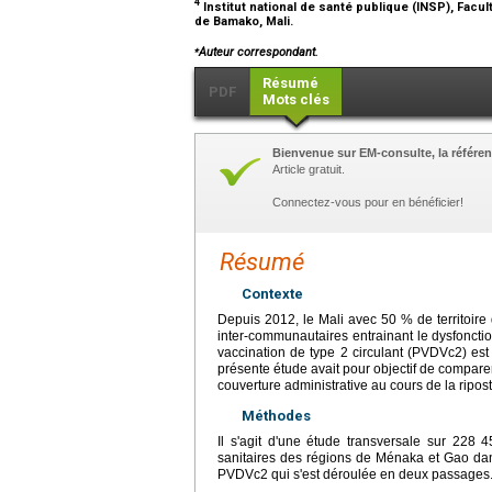
4
Institut national de santé publique (INSP), Fac
de Bamako, Mali.
⁎
Auteur correspondant.
Résumé
PDF
Mots clés
Bienvenue sur EM-consulte, la référen
Article gratuit.
Connectez-vous pour en bénéficier!
Résumé
Contexte
Depuis 2012, le Mali avec 50 % de territoire d
inter-communautaires entrainant le dysfonctio
vaccination de type 2 circulant (PVDVc2) es
présente étude avait pour objectif de compare
couverture administrative au cours de la ripost
Méthodes
Il s'agit d'une étude transversale sur 228 
sanitaires des régions de Ménaka et Gao dan
PVDVc2 qui s'est déroulée en deux passages. N