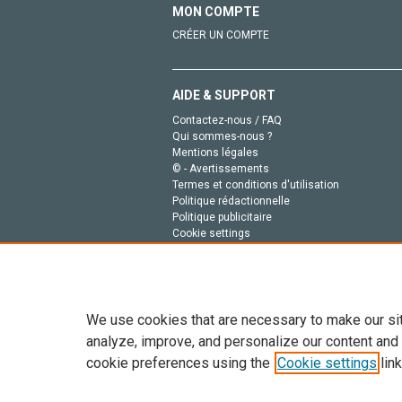
MON COMPTE
CRÉER UN COMPTE
AIDE & SUPPORT
Contactez-nous / FAQ
Qui sommes-nous ?
Mentions légales
© - Avertissements
Termes et conditions d'utilisation
Politique rédactionnelle
Politique publicitaire
Cookie settings
Politique de la vie privée
We use cookies that are necessary to make our si
analyze, improve, and personalize our content and
cookie preferences using the
Cookie settings
link
Tout le contenu de ce site: Copyright © 2026 Else
de données, a la formation en IA et aux technol