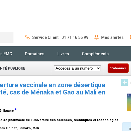
Service Client : 01 71 16 55 99
Mes alertes
Rechercher
és EMC
Domaines
Livres
Compléments
ANTÉ PUBLIQUE
S'abonner
erture vaccinale en zone désertique
ité, cas de Ménaka et Gao au Mali en
4
.G. Iknane
ulté de pharmacie de l'Université des sciences, techniques et technologies
eau Unicef, Bamako, Mali
B