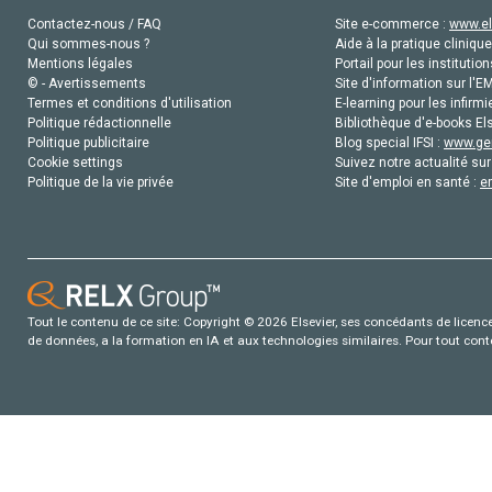
Contactez-nous / FAQ
Site e-commerce :
www.el
Qui sommes-nous ?
Aide à la pratique clinique
Mentions légales
Portail pour les institution
© - Avertissements
Site d'information sur l'E
Termes et conditions d'utilisation
E-learning pour les infirmi
Politique rédactionnelle
Bibliothèque d'e-books Els
Politique publicitaire
Blog special IFSI :
www.gen
Cookie settings
Suivez notre actualité sur
Politique de la vie privée
Site d'emploi en santé :
e
Tout le contenu de ce site: Copyright © 2026 Elsevier, ses concédants de licence e
de données, a la formation en IA et aux technologies similaires. Pour tout con