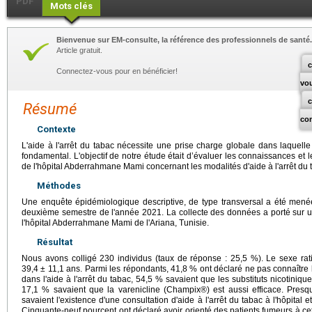
PDF
Mots clés
Bienvenue sur EM-consulte, la référence des professionnels de santé.
Article gratuit.
c
Connectez-vous pour en bénéficier!
vo
Résumé
co
Contexte
L'aide à l'arrêt du tabac nécessite une prise charge globale dans laquelle
fondamental. L'objectif de notre étude était d’évaluer les connaissances et 
de l'hôpital Abderrahmane Mami concernant les modalités d'aide à l'arrêt du 
Méthodes
Une enquête épidémiologique descriptive, de type transversal a été menée,
deuxième semestre de l'année 2021. La collecte des données a porté sur u
l'hôpital Abderrahmane Mami de l'Ariana, Tunisie.
Résultat
Nous avons colligé 230 individus (taux de réponse : 25,5 %). Le sexe rati
39,4 ± 11,1 ans. Parmi les répondants, 41,8 % ont déclaré ne pas connaître 
dans l'aide à l'arrêt du tabac, 54,5 % savaient que les substituts nicotini
17,1 % savaient que la varenicline (Champix®) est aussi efficace. Presq
savaient l'existence d'une consultation d'aide à l'arrêt du tabac à l'hôpital et
Cinquante-neuf pourcent ont déclaré avoir orienté des patients fumeurs à ce