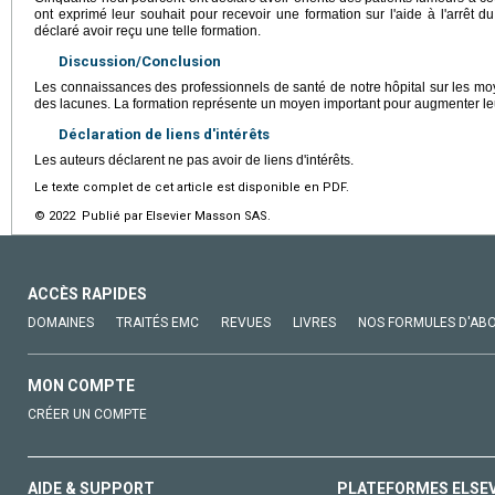
ont exprimé leur souhait pour recevoir une formation sur l'aide à l'arrêt 
déclaré avoir reçu une telle formation.
Discussion/Conclusion
Les connaissances des professionnels de santé de notre hôpital sur les moy
des lacunes. La formation représente un moyen important pour augmenter leur 
Déclaration de liens d'intérêts
Les auteurs déclarent ne pas avoir de liens d'intérêts.
Le texte complet de cet article est disponible en PDF.
© 2022 Publié par Elsevier Masson SAS.
ACCÈS RAPIDES
DOMAINES
TRAITÉS EMC
REVUES
LIVRES
NOS FORMULES D'AB
MON COMPTE
CRÉER UN COMPTE
AIDE & SUPPORT
PLATEFORMES ELSE