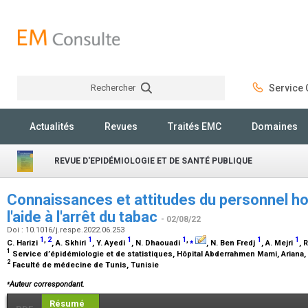
Rechercher
Service C
Rechercher
Actualités
Revues
Traités EMC
Domaines
REVUE D'EPIDÉMIOLOGIE ET DE SANTÉ PUBLIQUE
Connaissances et attitudes du personnel ho
l'aide à l'arrêt du tabac
- 02/08/22
Doi : 10.1016/j.respe.2022.06.253
1
,
2
1
1
1
,
⁎
1
1
C. Harizi
, A. Skhiri
, Y. Ayedi
, N. Dhaouadi
, N. Ben Fredj
, A. Mejri
, 
1
Service d’épidémiologie et de statistiques, Hôpital Abderrahmen Mami, Ariana,
2
Faculté de médecine de Tunis, Tunisie
⁎
Auteur correspondant.
Résumé