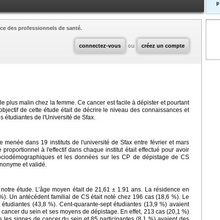
p
ce des professionnels de santé.
connectez-vous
ou
créez un compte
 le plus malin chez la femme. Ce cancer est facile à dépister et pourtant
'objectif de cette étude était de décrire le niveau des connaissances et
 étudiantes de l'Université de Sfax.
le menée dans 19 instituts de l'université de Sfax entre février et mars
oportionnel à l'effectif dans chaque institut était effectué pour avoir
 sociodémographiques et les données sur les CP de dépistage de CS
anonyme et validé.
 à notre étude. L’âge moyen était de 21,61 ± 1.91 ans. La résidence en
 %). Un antécédent familial de CS était noté chez 196 cas (18,6 %). Le
étudiantes (43,8 %). Cent-quarante-sept étudiantes (13,9 %) avaient
 cancer du sein et ses moyens de dépistage. En effet, 213 cas (20,1 %)
 les signes de cancer du sein et 85 participantes (8,1 %) avaient des