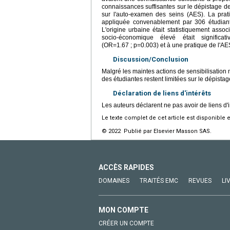
connaissances suffisantes sur le dépistage d
sur l'auto-examen des seins (AES). La prati
appliquée convenablement par 306 étudiant
L'origine urbaine était statistiquement ass
socio-économique élevé était signific
(OR=1.67 ; p=0.003) et à une pratique de l'A
Discussion/Conclusion
Malgré les maintes actions de sensibilisation
des étudiantes restent limitées sur le dépistag
Déclaration de liens d'intérêts
Les auteurs déclarent ne pas avoir de liens d'i
Le texte complet de cet article est disponible 
© 2022 Publié par Elsevier Masson SAS.
ACCÈS RAPIDES
DOMAINES
TRAITÉS EMC
REVUES
LI
MON COMPTE
CRÉER UN COMPTE