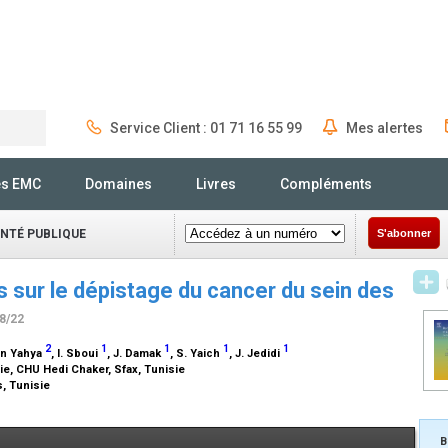
Service Client : 01 71 16 55 99
Mes alertes
Rechercher
és EMC
Domaines
Livres
Compléments
ANTÉ PUBLIQUE
S'abonner
 sur le dépistage du cancer du sein des
08/22
2
1
1
1
1
en Yahya
, I. Sboui
, J. Damak
, S. Yaich
, J. Jedidi
e, CHU Hedi Chaker, Sfax, Tunisie
s, Tunisie
B