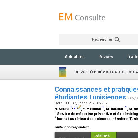
Rechercher
Actualités
Revues
Trait
REVUE D'EPIDÉMIOLOGIE ET DE S
Connaissances et pratiques
étudiantes Tunisiennes
- 02/
Doi : 10.1016/j.respe.2022.06.257
1
,
⁎
1
1
N. Ketata
, Y. Mejdoub
, M. Baklouti
, M. B
1
Service de médecine préventive et épidémiologi
2
Institut supérieur des sciences infirmière, Tuni
⁎
Auteur correspondant.
Résumé