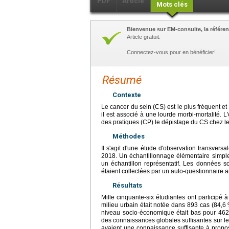
PDF
Article
Mots clés
Bienvenue sur EM-consulte, la référen
Article gratuit.
Connectez-vous pour en bénéficier!
Résumé
Contexte
Le cancer du sein (CS) est le plus fréquent et
il est associé à une lourde morbi-mortalité. L
des pratiques (CP) le dépistage du CS chez les
Méthodes
Il s'agit d'une étude d'observation transversa
2018. Un échantillonnage élémentaire simple pr
un échantillon représentatif. Les données
étaient collectées par un auto-questionnaire 
Résultats
Mille cinquante-six étudiantes ont participé
milieu urbain était notée dans 893 cas (84,6
niveau socio-économique était bas pour 462 
des connaissances globales suffisantes sur le
avaient une connaissance suffisante à propos