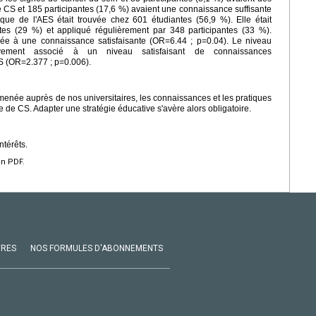
e CS et 185 participantes (17,6 %) avaient une connaissance suffisante
que de l'AES était trouvée chez 601 étudiantes (56,9 %). Elle était
es (29 %) et appliqué régulièrement par 348 participantes (33 %).
ociée à une connaissance satisfaisante (OR=6.44 ; p=0.04). Le niveau
ativement associé à un niveau satisfaisant de connaissances
ES (OR=2.377 ; p=0.006).
 menée auprès de nos universitaires, les connaissances et les pratiques
e de CS. Adapter une stratégie éducative s'avère alors obligatoire.
ntérêts.
en PDF.
VRES
NOS FORMULES D'ABONNEMENTS