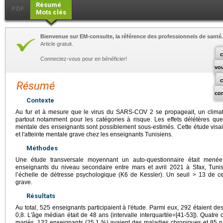
Résumé
PDF
Mots clés
Bienvenue sur EM-consulte, la référence des professionnels de santé.
Article gratuit.
c
Connectez-vous pour en bénéficier!
vo
Résumé
co
Contexte
Au fur et à mesure que le virus du SARS-COV 2 se propageait, un climat d
partout notamment pour les catégories à risque. Les effets délétères que
mentale des enseignants sont possiblement sous-estimés. Cette étude visait
et l'atteinte mentale grave chez les enseignants Tunisiens.
Méthodes
Une étude transversale moyennant un auto-questionnaire était menée 
enseignants du niveau secondaire entre mars et avril 2021 à Sfax, Tunis
l’échelle de détresse psychologique (K6 de Kessler). Un seuil > 13 de cet
grave.
Résultats
Au total, 525 enseignants participaient à l'étude. Parmi eux, 292 étaient de
0,8. L'âge médian était de 48 ans (intervalle interquartile=[41-53]). Quatre 
mariés, 132 enseignants (25,1 %) avaient des maladies chroniques et 85 pa