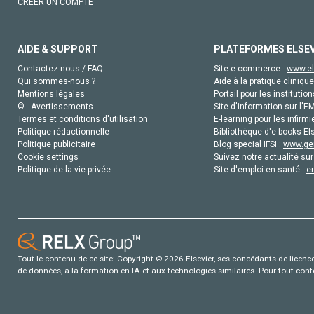
CRÉER UN COMPTE
AIDE & SUPPORT
PLATEFORMES ELSE
Contactez-nous / FAQ
Site e-commerce :
www.el
Qui sommes-nous ?
Aide à la pratique clinique
Mentions légales
Portail pour les institution
© - Avertissements
Site d'information sur l'E
Termes et conditions d'utilisation
E-learning pour les infirmi
Politique rédactionnelle
Bibliothèque d'e-books Els
Politique publicitaire
Blog special IFSI :
www.gen
Cookie settings
Suivez notre actualité sur
Politique de la vie privée
Site d'emploi en santé :
e
Tout le contenu de ce site: Copyright © 2026 Elsevier, ses concédants de licence e
de données, a la formation en IA et aux technologies similaires. Pour tout con