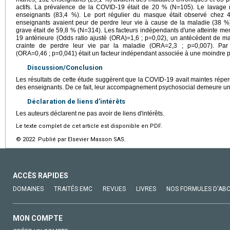
actifs. La prévalence de la COVID-19 était de 20 % (N=105). Le lavage 
enseignants (83,4 %). Le port régulier du masque était observé chez 
enseignants avaient peur de perdre leur vie à cause de la maladie (38 %)
grave était de 59,8 % (N=314). Les facteurs indépendants d'une atteinte me
19 antérieure (Odds ratio ajusté (ORA)=1,6 ; p=0,02), un antécédent de m
crainte de perdre leur vie par la maladie (ORA=2,3 ; p=0,007). Par 
(ORA=0,46 ; p=0,041) était un facteur indépendant associée à une moindre p
Discussion/Conclusion
Les résultats de cette étude suggèrent que la COVID-19 avait maintes réper
des enseignants. De ce fait, leur accompagnement psychosocial demeure une 
Déclaration de liens d'intérêts
Les auteurs déclarent ne pas avoir de liens d'intérêts.
Le texte complet de cet article est disponible en PDF.
© 2022 Publié par Elsevier Masson SAS.
ACCÈS RAPIDES
DOMAINES
TRAITÉS EMC
REVUES
LIVRES
NOS FORMULES D'AB
MON COMPTE