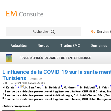
Rechercher
Service C
Rechercher
Actualités
Revues
Traités EMC
Domaines
REVUE D'EPIDÉMIOLOGIE ET DE SANTÉ PUBLIQUE
L'influence de la COVID-19 sur la santé me
Tunisiens
- 02/08/22
Doi : 10.1016/j.respe.2022.06.259
1
,
⁎
1
1
2
3
N. Ketata
, H. Ben Ayed
, M. Belbissi
, M. Hanen
, M. Baklouti
, S. Yaich
1
Service de médecine préventive et hygiène hospitalière, CHU Hédi Chaker, Sfa
2
Service de médecine préventive et épidémiologie, CHU Hédi Chaker, Sfax, Tun
3
Service de médecine préventive et hygiène hospitalière, CHU Habib Bourguiba,
⁎
Auteur correspondant.