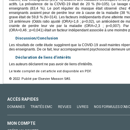
actifs. La prévalence de la COVID-19 était de 20 % (N=105). Le lavage 
enseignants (83,4 %). Le port régulier du masque était observé chez 
enseignants avaient peur de perdre leur vie à cause de la maladie (38 %)
grave était de 59,8 % (N=314). Les facteurs indépendants d'une atteinte me
19 antérieure (Odds ratio ajusté (ORA)=1,6 ; p=0,02), un antécédent de m
crainte de perdre leur vie par la maladie (ORA=2,3 ; p=0,007). Par 
(ORA=0,46 ; p=0,041) était un facteur indépendant associée à une moindre p
Discussion/Conclusion
Les résultats de cette étude suggèrent que la COVID-19 avait maintes réper
des enseignants. De ce fait, leur accompagnement psychosocial demeure une 
Déclaration de liens d'intérêts
Les auteurs déclarent ne pas avoir de liens d'intérêts.
Le texte complet de cet article est disponible en PDF.
© 2022 Publié par Elsevier Masson SAS.
ACCÈS RAPIDES
DOMAINES
TRAITÉS EMC
REVUES
LIVRES
NOS FORMULES D'AB
MON COMPTE