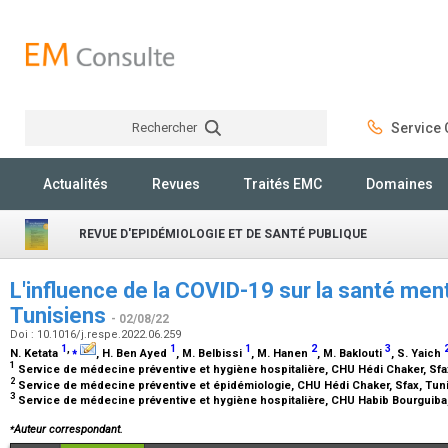
Rechercher
Service C
Rechercher
Actualités
Revues
Traités EMC
Domaines
REVUE D'EPIDÉMIOLOGIE ET DE SANTÉ PUBLIQUE
L'influence de la COVID-19 sur la santé me
Tunisiens
- 02/08/22
Doi : 10.1016/j.respe.2022.06.259
1
,
⁎
1
1
2
3
N. Ketata
, H. Ben Ayed
, M. Belbissi
, M. Hanen
, M. Baklouti
, S. Yaich
1
Service de médecine préventive et hygiène hospitalière, CHU Hédi Chaker, Sfa
2
Service de médecine préventive et épidémiologie, CHU Hédi Chaker, Sfax, Tun
3
Service de médecine préventive et hygiène hospitalière, CHU Habib Bourguiba,
⁎
Auteur correspondant.