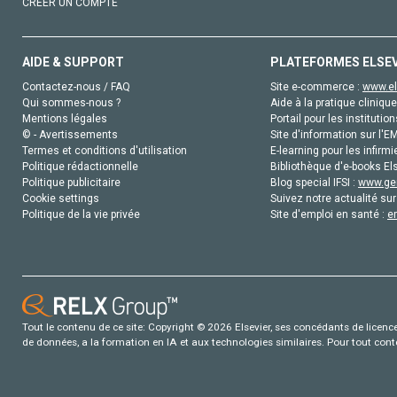
CRÉER UN COMPTE
AIDE & SUPPORT
PLATEFORMES ELSE
Contactez-nous / FAQ
Site e-commerce :
www.el
Qui sommes-nous ?
Aide à la pratique clinique
Mentions légales
Portail pour les institution
© - Avertissements
Site d'information sur l'E
Termes et conditions d'utilisation
E-learning pour les infirmi
Politique rédactionnelle
Bibliothèque d'e-books Els
Politique publicitaire
Blog special IFSI :
www.gen
Cookie settings
Suivez notre actualité sur
Politique de la vie privée
Site d'emploi en santé :
e
Tout le contenu de ce site: Copyright © 2026 Elsevier, ses concédants de licence e
de données, a la formation en IA et aux technologies similaires. Pour tout con