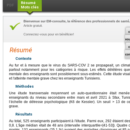
Résumé
PDF
Mots clés
Bienvenue sur EM-consulte, la référence des professionnels de santé.
Article gratuit.
c
Connectez-vous pour en bénéficier!
vo
Résumé
co
Contexte
Au fur et à mesure que le virus du SARS-COV 2 se propageait, un climat d
partout notamment pour les catégories à risque. Les effets délétères que
mentale des enseignants sont possiblement sous-estimés. Cette étude visait
et l'atteinte mentale grave chez les enseignants Tunisiens.
Méthodes
Une étude transversale moyennant un auto-questionnaire était menée 
enseignants du niveau secondaire entre mars et avril 2021 à Sfax, Tunis
l’échelle de détresse psychologique (K6 de Kessler). Un seuil > 13 de cet
grave.
Résultats
Au total, 525 enseignants participaient à l'étude. Parmi eux, 292 étaient de
0,8. L'âge médian était de 48 ans (intervalle interquartile=[41-53]). Quatre 
mariés, 132 enseignants (25,1 %) avaient des maladies chroniques et 85 pa