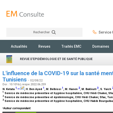
Rechercher
Service C
Rechercher
Actualités
Revues
Traités EMC
Domaines
REVUE D'EPIDÉMIOLOGIE ET DE SANTÉ PUBLIQUE
L'influence de la COVID-19 sur la santé me
Tunisiens
- 02/08/22
Doi : 10.1016/j.respe.2022.06.259
1
,
⁎
1
1
2
3
N. Ketata
, H. Ben Ayed
, M. Belbissi
, M. Hanen
, M. Baklouti
, S. Yaich
1
Service de médecine préventive et hygiène hospitalière, CHU Hédi Chaker, Sfa
2
Service de médecine préventive et épidémiologie, CHU Hédi Chaker, Sfax, Tun
3
Service de médecine préventive et hygiène hospitalière, CHU Habib Bourguiba,
⁎
Auteur correspondant.