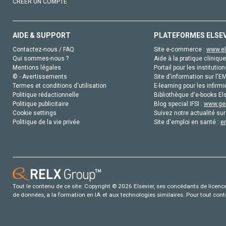
CRÉER UN COMPTE
AIDE & SUPPORT
PLATEFORMES ELSE
Contactez-nous / FAQ
Site e-commerce :
www.el
Qui sommes-nous ?
Aide à la pratique clinique
Mentions légales
Portail pour les institution
© - Avertissements
Site d'information sur l'E
Termes et conditions d'utilisation
E-learning pour les infirmi
Politique rédactionnelle
Bibliothèque d'e-books Els
Politique publicitaire
Blog special IFSI :
www.gen
Cookie settings
Suivez notre actualité sur
Politique de la vie privée
Site d'emploi en santé :
e
Tout le contenu de ce site: Copyright © 2026 Elsevier, ses concédants de licence e
de données, a la formation en IA et aux technologies similaires. Pour tout con