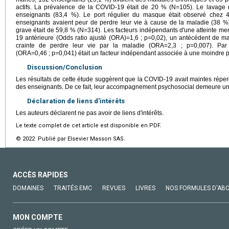
actifs. La prévalence de la COVID-19 était de 20 % (N=105). Le lavage 
enseignants (83,4 %). Le port régulier du masque était observé chez 
enseignants avaient peur de perdre leur vie à cause de la maladie (38 %)
grave était de 59,8 % (N=314). Les facteurs indépendants d'une atteinte me
19 antérieure (Odds ratio ajusté (ORA)=1,6 ; p=0,02), un antécédent de m
crainte de perdre leur vie par la maladie (ORA=2,3 ; p=0,007). Par 
(ORA=0,46 ; p=0,041) était un facteur indépendant associée à une moindre p
Discussion/Conclusion
Les résultats de cette étude suggèrent que la COVID-19 avait maintes réper
des enseignants. De ce fait, leur accompagnement psychosocial demeure une 
Déclaration de liens d'intérêts
Les auteurs déclarent ne pas avoir de liens d'intérêts.
Le texte complet de cet article est disponible en PDF.
© 2022 Publié par Elsevier Masson SAS.
ACCÈS RAPIDES
DOMAINES
TRAITÉS EMC
REVUES
LIVRES
NOS FORMULES D'AB
MON COMPTE