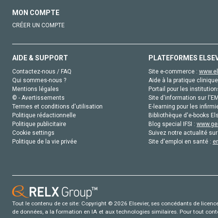
MON COMPTE
CRÉER UN COMPTE
AIDE & SUPPORT
PLATEFORMES ELSE
Contactez-nous / FAQ
Site e-commerce :
www.el
Qui sommes-nous ?
Aide à la pratique clinique
Mentions légales
Portail pour les institution
© - Avertissements
Site d'information sur l'E
Termes et conditions d'utilisation
E-learning pour les infirmi
Politique rédactionnelle
Bibliothèque d'e-books Els
Politique publicitaire
Blog special IFSI :
www.gen
Cookie settings
Suivez notre actualité sur
Politique de la vie privée
Site d'emploi en santé :
e
Tout le contenu de ce site: Copyright © 2026 Elsevier, ses concédants de licence e
de données, a la formation en IA et aux technologies similaires. Pour tout con