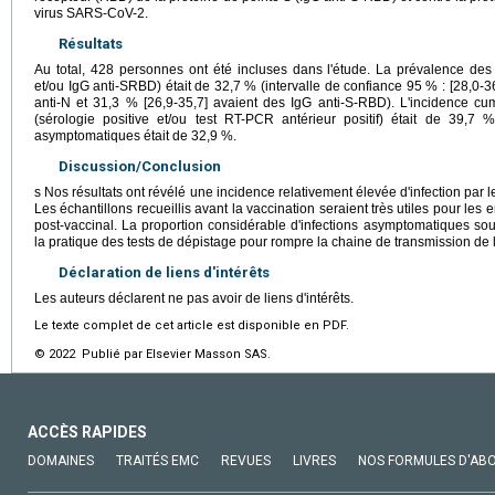
virus SARS-CoV-2.
Résultats
Au total, 428 personnes ont été incluses dans l'étude. La prévalence des
et/ou IgG anti-SRBD) était de 32,7 % (intervalle de confiance 95 % : [28,0-3
anti-N et 31,3 % [26,9-35,7] avaient des IgG anti-S-RBD). L'incidence cu
(sérologie positive et/ou test RT-PCR antérieur positif) était de 39,7 
asymptomatiques était de 32,9 %.
Discussion/Conclusion
s Nos résultats ont révélé une incidence relativement élevée d'infection par
Les échantillons recueillis avant la vaccination seraient très utiles pour le
post-vaccinal. La proportion considérable d'infections asymptomatiques souli
la pratique des tests de dépistage pour rompre la chaine de transmission de l'
Déclaration de liens d'intérêts
Les auteurs déclarent ne pas avoir de liens d'intérêts.
Le texte complet de cet article est disponible en PDF.
© 2022 Publié par Elsevier Masson SAS.
ACCÈS RAPIDES
DOMAINES
TRAITÉS EMC
REVUES
LIVRES
NOS FORMULES D'AB