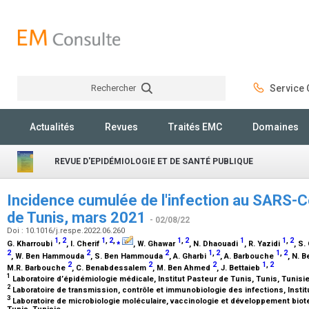
Rechercher
Service C
Rechercher
Actualités
Revues
Traités EMC
Domaines
REVUE D'EPIDÉMIOLOGIE ET DE SANTÉ PUBLIQUE
Incidence cumulée de l'infection au SARS-Co
de Tunis, mars 2021
- 02/08/22
Doi : 10.1016/j.respe.2022.06.260
1
,
2
1
,
2
,
⁎
1
,
2
1
1
,
2
G. Kharroubi
, I. Cherif
, W. Ghawar
, N. Dhaouadi
, R. Yazidi
, S
2
2
2
1
,
2
1
,
2
, W. Ben Hammouda
, S. Ben Hammouda
, A. Gharbi
, A. Barbouche
, N. 
2
2
2
1
,
2
M.R. Barbouche
, C. Benabdessalem
, M. Ben Ahmed
, J. Bettaieb
1
Laboratoire d’épidémiologie médicale, Institut Pasteur de Tunis, Tunis, Tunisi
2
Laboratoire de transmission, contrôle et immunobiologie des infections, Instit
3
Laboratoire de microbiologie moléculaire, vaccinologie et développement biote