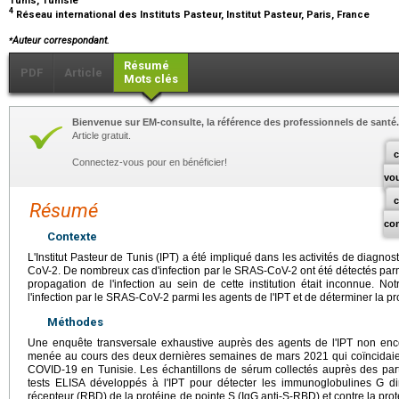
Tunis, Tunisie
4
Réseau international des Instituts Pasteur, Institut Pasteur, Paris, France
⁎
Auteur correspondant.
Résumé
PDF
Article
Mots clés
Bienvenue sur EM-consulte, la référence des professionnels de santé.
Article gratuit.
c
Connectez-vous pour en bénéficier!
vo
Résumé
co
Contexte
L'Institut Pasteur de Tunis (IPT) a été impliqué dans les activités de diagnos
CoV-2. De nombreux cas d'infection par le SRAS-CoV-2 ont été détectés parmi 
propagation de l'infection au sein de cette institution était inconnue. No
l'infection par le SRAS-CoV-2 parmi les agents de l'IPT et de déterminer la p
Méthodes
Une enquête transversale exhaustive auprès des agents de l'IPT non enc
menée au cours des deux dernières semaines de mars 2021 qui coïncidaie
COVID-19 en Tunisie. Les échantillons de sérum collectés auprès des parti
tests ELISA développés à l'IPT pour détecter les immunoglobulines G di
récepteur (RBD) de la protéine de pointe S (IgG anti-S-RBD) et contre la pro