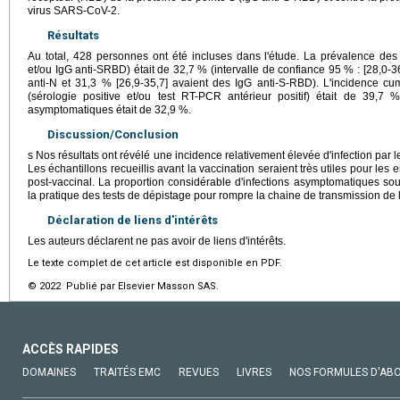
virus SARS-CoV-2.
Résultats
Au total, 428 personnes ont été incluses dans l'étude. La prévalence des
et/ou IgG anti-SRBD) était de 32,7 % (intervalle de confiance 95 % : [28,0-3
anti-N et 31,3 % [26,9-35,7] avaient des IgG anti-S-RBD). L'incidence cu
(sérologie positive et/ou test RT-PCR antérieur positif) était de 39,7 
asymptomatiques était de 32,9 %.
Discussion/Conclusion
s Nos résultats ont révélé une incidence relativement élevée d'infection par
Les échantillons recueillis avant la vaccination seraient très utiles pour le
post-vaccinal. La proportion considérable d'infections asymptomatiques souli
la pratique des tests de dépistage pour rompre la chaine de transmission de l'
Déclaration de liens d'intérêts
Les auteurs déclarent ne pas avoir de liens d'intérêts.
Le texte complet de cet article est disponible en PDF.
© 2022 Publié par Elsevier Masson SAS.
ACCÈS RAPIDES
DOMAINES
TRAITÉS EMC
REVUES
LIVRES
NOS FORMULES D'AB