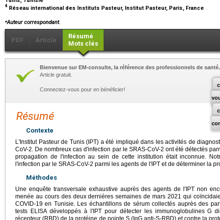
Tunis, Tunisie
4
Réseau international des Instituts Pasteur, Institut Pasteur, Paris, France
⁎
Auteur correspondant.
Résumé
PDF
Article
Mots clés
Bienvenue sur EM-consulte, la référence des professionnels de santé.
Article gratuit.
c
Connectez-vous pour en bénéficier!
vo
Résumé
co
Contexte
L'Institut Pasteur de Tunis (IPT) a été impliqué dans les activités de diagnos
CoV-2. De nombreux cas d'infection par le SRAS-CoV-2 ont été détectés parmi 
propagation de l'infection au sein de cette institution était inconnue. No
l'infection par le SRAS-CoV-2 parmi les agents de l'IPT et de déterminer la p
Méthodes
Une enquête transversale exhaustive auprès des agents de l'IPT non enc
menée au cours des deux dernières semaines de mars 2021 qui coïncidaie
COVID-19 en Tunisie. Les échantillons de sérum collectés auprès des parti
tests ELISA développés à l'IPT pour détecter les immunoglobulines G di
récepteur (RBD) de la protéine de pointe S (IgG anti-S-RBD) et contre la pro