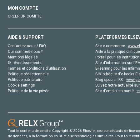
MON COMPTE
CRÉER UN COMPTE
AIDE & SUPPORT
PLATEFORMES ELSE
Contactez-nous / FAQ
Site e-commerce :
www.el
Qui sommes-nous ?
Aide à la pratique clinique
Mentions légales
Portail pour les institution
© - Avertissements
Site d'information sur l'E
Termes et conditions d'utilisation
E-learning pour les infirmi
Politique rédactionnelle
Bibliothèque d'e-books Els
Politique publicitaire
Blog special IFSI :
www.gen
Cookie settings
Suivez notre actualité sur
Politique de la vie privée
Site d'emploi en santé :
e
Tout le contenu de ce site: Copyright © 2026 Elsevier, ses concédants de licence e
de données, a la formation en IA et aux technologies similaires. Pour tout con