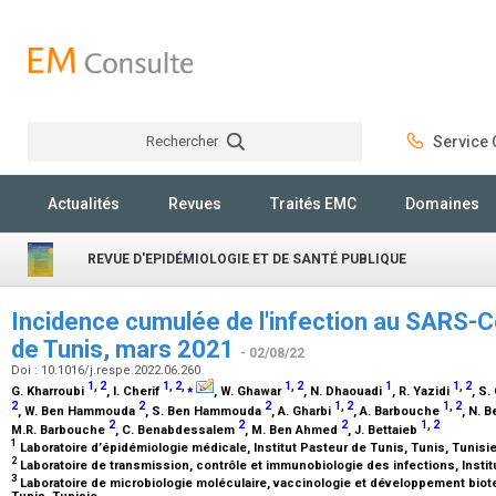
Rechercher
Service C
Rechercher
Actualités
Revues
Traités EMC
Domaines
REVUE D'EPIDÉMIOLOGIE ET DE SANTÉ PUBLIQUE
Incidence cumulée de l'infection au SARS-Co
de Tunis, mars 2021
- 02/08/22
Doi : 10.1016/j.respe.2022.06.260
1
,
2
1
,
2
,
⁎
1
,
2
1
1
,
2
G. Kharroubi
, I. Cherif
, W. Ghawar
, N. Dhaouadi
, R. Yazidi
, S
2
2
2
1
,
2
1
,
2
, W. Ben Hammouda
, S. Ben Hammouda
, A. Gharbi
, A. Barbouche
, N. 
2
2
2
1
,
2
M.R. Barbouche
, C. Benabdessalem
, M. Ben Ahmed
, J. Bettaieb
1
Laboratoire d’épidémiologie médicale, Institut Pasteur de Tunis, Tunis, Tunisi
2
Laboratoire de transmission, contrôle et immunobiologie des infections, Instit
3
Laboratoire de microbiologie moléculaire, vaccinologie et développement biote