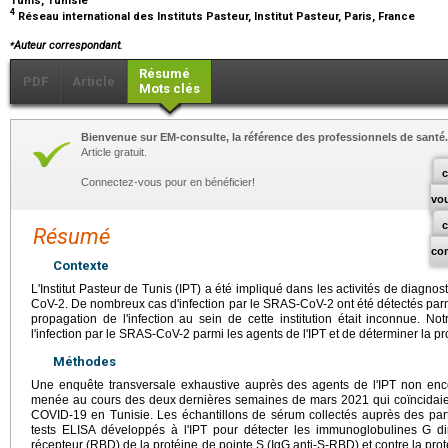
Tunis, Tunisie
4
Réseau international des Instituts Pasteur, Institut Pasteur, Paris, France
⁎
Auteur correspondant.
Résumé
PDF
Article
Mots clés
Bienvenue sur EM-consulte, la référence des professionnels de santé.
Article gratuit.
c
Connectez-vous pour en bénéficier!
vo
Résumé
co
Contexte
L'Institut Pasteur de Tunis (IPT) a été impliqué dans les activités de diagnos
CoV-2. De nombreux cas d'infection par le SRAS-CoV-2 ont été détectés parmi 
propagation de l'infection au sein de cette institution était inconnue. No
l'infection par le SRAS-CoV-2 parmi les agents de l'IPT et de déterminer la p
Méthodes
Une enquête transversale exhaustive auprès des agents de l'IPT non enc
menée au cours des deux dernières semaines de mars 2021 qui coïncidaie
COVID-19 en Tunisie. Les échantillons de sérum collectés auprès des parti
tests ELISA développés à l'IPT pour détecter les immunoglobulines G di
récepteur (RBD) de la protéine de pointe S (IgG anti-S-RBD) et contre la pro