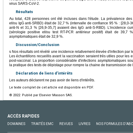
virus SARS-CoV-2.
Résultats
Au total, 428 personnes ont été incluses dans l'étude. La prévalence des
et/ou IgG anti-SRBD) était de 32,7 % (intervalle de confiance 95 % : [28,0-3
anti-N et 31,3 % [26,9-35,7] avaient des IgG anti-S-RBD). L'incidence cu
(sérologie positive et/ou test RT-PCR antérieur positif) était de 39,7 
asymptomatiques était de 32,9 %.
Discussion/Conclusion
s Nos résultats ont révélé une incidence relativement élevée d'infection par
Les échantillons recueillis avant la vaccination seraient très utiles pour le
post-vaccinal. La proportion considérable d'infections asymptomatiques souli
la pratique des tests de dépistage pour rompre la chaine de transmission de l'
Déclaration de liens d'intérêts
Les auteurs déclarent ne pas avoir de liens d'intérêts.
Le texte complet de cet article est disponible en PDF.
© 2022 Publié par Elsevier Masson SAS.
ACCÈS RAPIDES
DOMAINES
TRAITÉS EMC
REVUES
LIVRES
NOS FORMULES D'AB