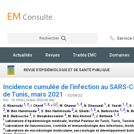
Rechercher
Service C
Rechercher
Actualités
Revues
Traités EMC
Domaines
REVUE D'EPIDÉMIOLOGIE ET DE SANTÉ PUBLIQUE
Incidence cumulée de l'infection au SARS-Co
de Tunis, mars 2021
- 02/08/22
Doi : 10.1016/j.respe.2022.06.260
1
,
2
1
,
2
,
⁎
1
,
2
1
1
,
2
G. Kharroubi
, I. Cherif
, W. Ghawar
, N. Dhaouadi
, R. Yazidi
, S
2
2
2
1
,
2
1
,
2
, W. Ben Hammouda
, S. Ben Hammouda
, A. Gharbi
, A. Barbouche
, N. 
2
2
2
1
,
2
M.R. Barbouche
, C. Benabdessalem
, M. Ben Ahmed
, J. Bettaieb
1
Laboratoire d’épidémiologie médicale, Institut Pasteur de Tunis, Tunis, Tunisi
2
Laboratoire de transmission, contrôle et immunobiologie des infections, Instit
3
Laboratoire de microbiologie moléculaire, vaccinologie et développement biote