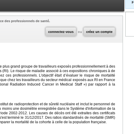
p
ce des professionnels de santé.
connectez-vous
ou
créez un compte
le plus grand groupe de travailleurs exposés professionnellement à des
ts (RI). Le risque de maladie associé à ces expositions chroniques à de
ez ces professionnels. L'objectif était d’évaluer le risque de mortalité
ique chez les travailleurs du secteur médical exposés aux RI en France
nal Radiation Induced Cancer in Medical Staff ») par rapport à la
itut de radioprotection et de sûreté nucléaire et inclut le personnel de
u moins une dosimétrie enregistrée dans le Système d'information de la
riode 2002-2012. Les causes de décès ont été extraites des certificats
s'est terminé le 31/12/2017. Des ratios standardisés de mortalité (SMR)
arer la mortalité de la cohorte à celle de la population française.