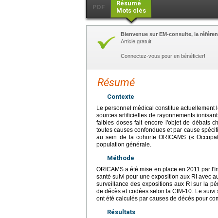
Résumé
PDF
Mots clés
Bienvenue sur EM-consulte, la référen
Article gratuit.
Connectez-vous pour en bénéficier!
Résumé
Contexte
Le personnel médical constitue actuellement 
sources artificielles de rayonnements ionisan
faibles doses fait encore l'objet de débats ch
toutes causes confondues et par cause spécif
au sein de la cohorte ORICAMS (« Occupatio
population générale.
Méthode
ORICAMS a été mise en place en 2011 par l'Inst
santé suivi pour une exposition aux RI avec a
surveillance des expositions aux RI sur la pé
de décès et codées selon la CIM-10. Le suivi 
ont été calculés par causes de décès pour comp
Résultats