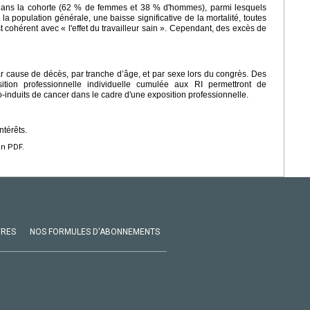
us dans la cohorte (62 % de femmes et 38 % d'hommes), parmi lesquels
la population générale, une baisse significative de la mortalité, toutes
 cohérent avec « l'effet du travailleur sain ». Cependant, des excès de
par cause de décès, par tranche d’âge, et par sexe lors du congrès. Des
ition professionnelle individuelle cumulée aux RI permettront de
o-induits de cancer dans le cadre d'une exposition professionnelle.
ntérêts.
en PDF.
VRES
NOS FORMULES D'ABONNEMENTS