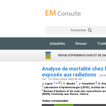
Rechercher
Actualités
Revues
Trait
REVUE D'EPIDÉMIOLOGIE ET DE S
Analyse de mortalité chez l
exposés aux radiations
- 02/0
Doi : 10.1016/j.respe.2022.06.261
1
,
⁎
1
2
J. Lopes
, C. Baudin
, J. Feuardent
, H. Ro
1
Laboratoire d'épidémiologie (LEPID), Institut de
2
Bureau d'analyse et de suivi des expositions pro
(IRSN), Fontenay-aux-Roses, France
⁎
Auteur correspondant.