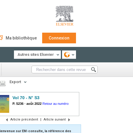
Ma bibliothèque
Connexion
Autres sites Elsevier
Export
Vol 70 - N° S3
P. S236
-
août 2022
Retour au numéro
Article précédent
|
Article suivant
ienvenue sur EM-consulte, la référence des