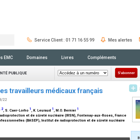
Service Client : 01 71 16 55 99
Mes alertes
Rechercher
és EMC
Domaines
Livres
Compléments
ANTÉ PUBLIQUE
S'abonner
es travailleurs médicaux français
8/22
2
1
1
1
y
, S. Caer-Lorho
, K. Leuraud
, M.O. Bernier
 radioprotection et de sûreté nucléaire (IRSN), Fontenay-aux-Roses, France
fessionnelles (BASEP), Institut de radioprotection et de sûreté nucléaire
B