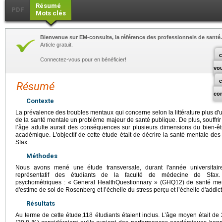
Résumé
PDF
Mots clés
Bienvenue sur EM-consulte, la référence des professionnels de santé.
Article gratuit.
c
Connectez-vous pour en bénéficier!
vo
Résumé
co
Contexte
La prévalence des troubles mentaux qui concerne selon la littérature plus d'u
de la santé mentale un problème majeur de santé publique. De plus, souffri
l’âge adulte aurait des conséquences sur plusieurs dimensions du bien-être
académique. L'objectif de cette étude était de décrire la santé mentale de
Sfax.
Méthodes
Nous avons mené une étude transversale, durant l'année universitair
représentatif des étudiants de la faculté de médecine de Sfax.
psychométriques : « General HealthQuestionnary » (GHQ12) de santé ment
d'estime de soi de Rosenberg et l’échelle du stress perçu et l’échelle d'addi
Résultats
Au terme de cette étude,118 étudiants étaient inclus. L’âge moyen était de