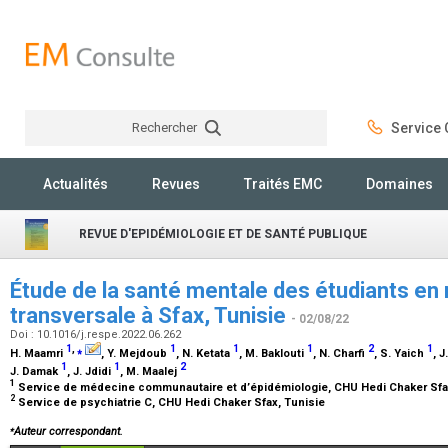
Rechercher
Service C
Rechercher
Actualités
Revues
Traités EMC
Domaines
REVUE D'EPIDÉMIOLOGIE ET DE SANTÉ PUBLIQUE
Étude de la santé mentale des étudiants en
transversale à Sfax, Tunisie
- 02/08/22
Doi : 10.1016/j.respe.2022.06.262
1
,
⁎
1
1
1
2
1
H. Maamri
, Y. Mejdoub
, N. Ketata
, M. Baklouti
, N. Charfi
, S. Yaich
, 
1
1
2
J. Damak
, J. Jdidi
, M. Maalej
1
Service de médecine communautaire et d’épidémiologie, CHU Hedi Chaker Sfa
2
Service de psychiatrie C, CHU Hedi Chaker Sfax, Tunisie
⁎
Auteur correspondant.