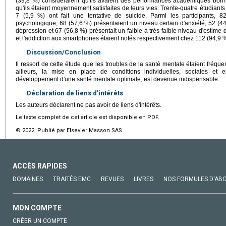
(39,8 %) considéraient qu'ils avaient des performances académiques bonne
qu'ils étaient moyennement satisfaites de leurs vies. Trente-quatre étudiants
7 (5,9 %) ont fait une tentative de suicide. Parmi les participants, 
psychologique, 68 (57,6 %) présentaient un niveau certain d'anxiété, 52 (4
dépression et 67 (56,8 %) présentait un faible à très faible niveau d'estime
et l'addiction aux smartphones étaient notés respectivement chez 112 (94,9 %
Discussion/Conclusion
Il ressort de cette étude que les troubles de la santé mentale étaient fréqu
ailleurs, la mise en place de conditions individuelles, sociales et 
développement d'une santé mentale optimale, est devenue indispensable.
Déclaration de liens d'intérêts
Les auteurs déclarent ne pas avoir de liens d'intérêts.
Le texte complet de cet article est disponible en PDF.
© 2022 Publié par Elsevier Masson SAS.
ACCÈS RAPIDES
DOMAINES
TRAITÉS EMC
REVUES
LIVRES
NOS FORMULES D'AB
MON COMPTE
CRÉER UN COMPTE