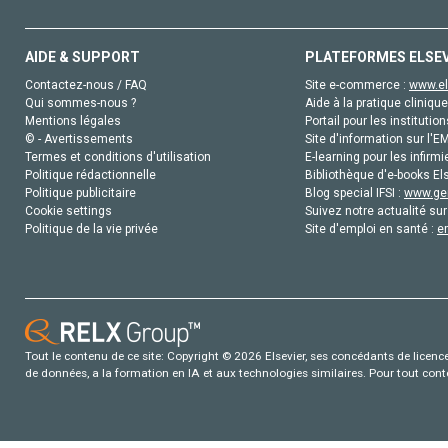
AIDE & SUPPORT
PLATEFORMES ELSE
Contactez-nous / FAQ
Site e-commerce :
www.el
Qui sommes-nous ?
Aide à la pratique clinique
Mentions légales
Portail pour les institution
© - Avertissements
Site d'information sur l'E
Termes et conditions d'utilisation
E-learning pour les infirmi
Politique rédactionnelle
Bibliothèque d'e-books Els
Politique publicitaire
Blog special IFSI :
www.gen
Cookie settings
Suivez notre actualité sur
Politique de la vie privée
Site d'emploi en santé :
e
Tout le contenu de ce site: Copyright © 2026 Elsevier, ses concédants de licence e
de données, a la formation en IA et aux technologies similaires. Pour tout con