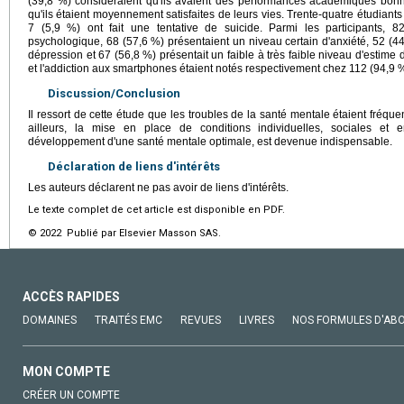
(39,8 %) considéraient qu'ils avaient des performances académiques bonne
qu'ils étaient moyennement satisfaites de leurs vies. Trente-quatre étudiants
7 (5,9 %) ont fait une tentative de suicide. Parmi les participants, 
psychologique, 68 (57,6 %) présentaient un niveau certain d'anxiété, 52 (4
dépression et 67 (56,8 %) présentait un faible à très faible niveau d'estime
et l'addiction aux smartphones étaient notés respectivement chez 112 (94,9 %
Discussion/Conclusion
Il ressort de cette étude que les troubles de la santé mentale étaient fréqu
ailleurs, la mise en place de conditions individuelles, sociales et 
développement d'une santé mentale optimale, est devenue indispensable.
Déclaration de liens d'intérêts
Les auteurs déclarent ne pas avoir de liens d'intérêts.
Le texte complet de cet article est disponible en PDF.
© 2022 Publié par Elsevier Masson SAS.
ACCÈS RAPIDES
DOMAINES
TRAITÉS EMC
REVUES
LIVRES
NOS FORMULES D'AB
MON COMPTE
CRÉER UN COMPTE