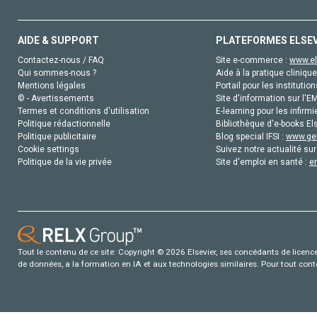
AIDE & SUPPORT
PLATEFORMES ELSE
Contactez-nous / FAQ
Site e-commerce :
www.el
Qui sommes-nous ?
Aide à la pratique clinique
Mentions légales
Portail pour les institution
© - Avertissements
Site d'information sur l'E
Termes et conditions d'utilisation
E-learning pour les infirmi
Politique rédactionnelle
Bibliothèque d'e-books Els
Politique publicitaire
Blog special IFSI :
www.gen
Cookie settings
Suivez notre actualité sur
Politique de la vie privée
Site d'emploi en santé :
e
Tout le contenu de ce site: Copyright © 2026 Elsevier, ses concédants de licence e
de données, a la formation en IA et aux technologies similaires. Pour tout con