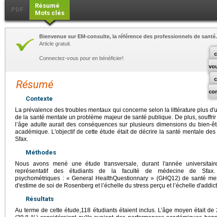
Résumé
PDF
Mots clés
Bienvenue sur EM-consulte, la référence des professionnels de santé.
Article gratuit.
c
Connectez-vous pour en bénéficier!
vo
Résumé
co
Contexte
La prévalence des troubles mentaux qui concerne selon la littérature plus d'u
de la santé mentale un problème majeur de santé publique. De plus, souffri
l’âge adulte aurait des conséquences sur plusieurs dimensions du bien-être
académique. L'objectif de cette étude était de décrire la santé mentale de
Sfax.
Méthodes
Nous avons mené une étude transversale, durant l'année universitair
représentatif des étudiants de la faculté de médecine de Sfax.
psychométriques : « General HealthQuestionnary » (GHQ12) de santé ment
d'estime de soi de Rosenberg et l’échelle du stress perçu et l’échelle d'addi
Résultats
Au terme de cette étude,118 étudiants étaient inclus. L’âge moyen était de