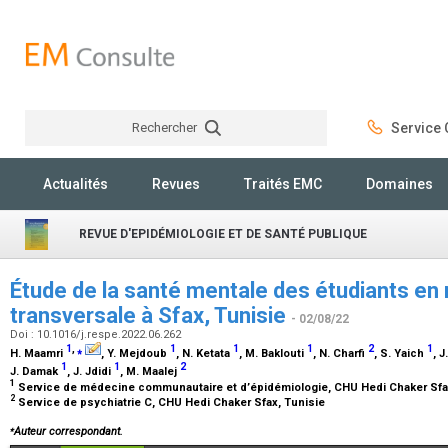
Rechercher
Service C
Rechercher
Actualités
Revues
Traités EMC
Domaines
REVUE D'EPIDÉMIOLOGIE ET DE SANTÉ PUBLIQUE
Étude de la santé mentale des étudiants en
transversale à Sfax, Tunisie
- 02/08/22
Doi : 10.1016/j.respe.2022.06.262
1
,
⁎
1
1
1
2
1
H. Maamri
, Y. Mejdoub
, N. Ketata
, M. Baklouti
, N. Charfi
, S. Yaich
, 
1
1
2
J. Damak
, J. Jdidi
, M. Maalej
1
Service de médecine communautaire et d’épidémiologie, CHU Hedi Chaker Sfa
2
Service de psychiatrie C, CHU Hedi Chaker Sfax, Tunisie
⁎
Auteur correspondant.